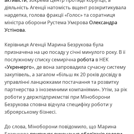
активісти
, зокрема Центр протидії корупції, а
діяльність Агенції натомість вщент розкритикувала
нардепка, голова фракції «Голос» та соратниця
міністра оборони Рустема Умєрова
Олександра
Устінова
.
Керівниця Агенції Марина Безрукова була
призначена на цю посаду у січні минулого року. В її
послужному списку семирічна
робота
в НЕК
«
Укренерго
», де вона запровадила сучасну систему
закупівель, а загалом «більш як 20 років досвіду в
управлінні ланцюжками постачання та розвитку
партнерства з іноземними компаніями». Утім, за рік
роботи у держпідприємстві при Міноборони
Безрукова сповна відчула специфіку роботи у
зброярському бізнесі.
До слова, Міноборони повідомило, що Марина