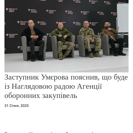
о
р
е
ж
и
м
у
Заступник Умєрова пояснив, що буде
із Наглядовою радою Агенції
оборонних закупівель
31 Січня, 2025