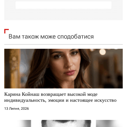
ц
і
я
Вам також може сподобатися
з
а
п
и
с
Карина Койнаш возвращает высокой моде
і
индивидуальность, эмоции и настоящее искусство
13 Липня, 2026
в