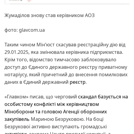
Жумаділов знову став керівником АОЗ
фото: glavcom.ua
Таким чином Мін’юст скасував реєстраційну дію від
29.01.2025, яка змінювала керівника підприємства.
Крім того, відомство тимчасово заблоковувало
доступ до Єдиного державного реєстру приватному
нотаріусу, який причетний до внесення помилкових
даних в Єдиний державний
реєстр
.
«Главком» писав, що черговий
скандал
базується на
особистому конфлікті між керівництвом
Міноборони та головою Агенції оборонних
закупівель
Мариною Безруковою. На боці
Безрукової активно виступають громадські