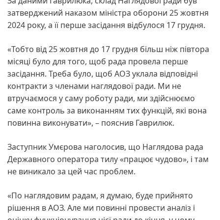
За даними Гаврилюка, склад Наглядової ради був
затверджений наказом міністра оборони 25 жовтня
2024 року, а її перше засідання відбулося 17 грудня.
«Тобто від 25 жовтня до 17 грудня більш ніж півтора
місяці було для того, щоб рада провела перше
засідання. Треба було, щоб АОЗ уклала відповідні
контракти з членами наглядової ради. Ми не
втручаємося у саму роботу ради, ми здійснюємо
саме контроль за виконанням тих функцій, які вона
повинна виконувати», – пояснив Гаврилюк.
Заступник Умєрова наголосив, що Наглядова рада
Державного оператора тилу «працює чудово», і там
не виникало за цей час проблем.
«По наглядовим радам, я думаю, буде прийнято
рішення в АОЗ. Але ми повинні провести аналіз і
оцінку функціонування цієї ради до кінця, у чому