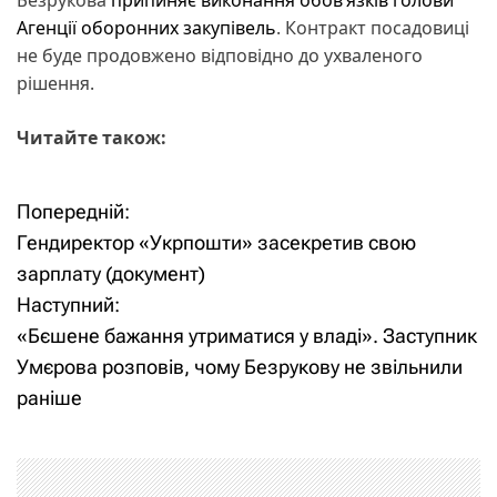
Безрукова
припиняє виконання обов’язків голови
Агенції оборонних закупівель
. Контракт посадовиці
не буде продовжено відповідно до ухваленого
рішення.
Читайте також:
Попередній:
Н
Гендиректор «Укрпошти» засекретив свою
а
зарплату (документ)
Наступний:
в
«Бєшене бажання утриматися у владі». Заступник
і
Умєрова розповів, чому Безрукову не звільнили
раніше
г
а