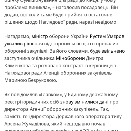
проблема виникла», – наголосив посадовець. Він
додав, що коли саме буде прийнято остаточне
рішення щодо Наглядової ради, наразі невідомо.
Нагадаємо,
міністр
оборони України
Рустем Умєров
ухвалив рішення
відсторонити всіх, хто провалив
оборонні закупівлі. За його словами, буде
звільнено
заступника очільника
Міноборони
Дмитра
Кліменкова та розірвано контракт із керівницею
Наглядової ради Агенції оборонних закупівель
Мариною Безруковою.
Як повідомляв «Главком», у Єдиному державному
реєстрі юридичних осіб
знову змінилися дані
про
директора Агенції оборонних закупівель. Так,
замість гендиректора Державного оператора тилу
Арсена Жумаділова, який нещодавно почав
виконувати обов’язки керівника АОЗ, очільником