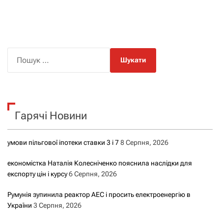
П
о
ш
у
к
Гарячі Новини
:
умови пільгової іпотеки ставки 3 і 7
8 Серпня, 2026
економістка Наталія Колесніченко пояснила наслідки для
експорту цін і курсу
6 Серпня, 2026
Румунія зупинила реактор АЕС і просить електроенергію в
України
3 Серпня, 2026