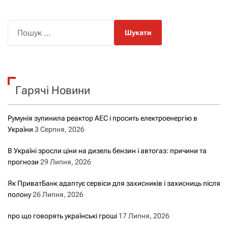
П
о
ш
у
к
Гарячі Новини
:
Румунія зупинила реактор АЕС і просить електроенергію в
України
3 Серпня, 2026
В Україні зросли ціни на дизель бензин і автогаз: причини та
прогнози
29 Липня, 2026
Як ПриватБанк адаптує сервіси для захисників і захисниць після
полону
26 Липня, 2026
про що говорять українські гроші
17 Липня, 2026