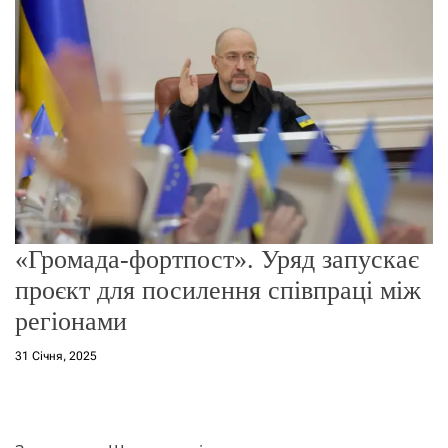
о
р
е
ж
и
м
у
«Громада-фортпост». Уряд запускає
проєкт для посилення співпраці між
регіонами
31 Січня, 2025