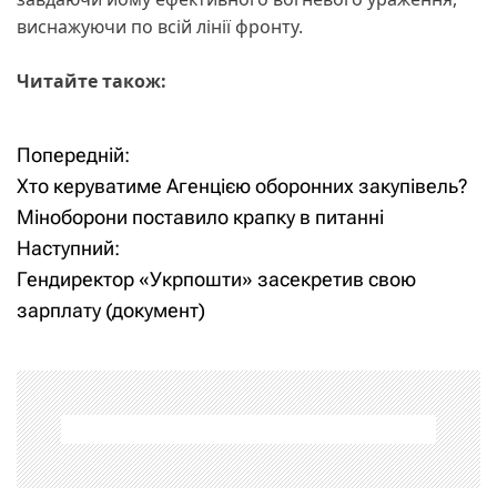
виснажуючи по всій лінії фронту.
Читайте також:
Попередній:
Н
Хто керуватиме Агенцією оборонних закупівель?
а
Міноборони поставило крапку в питанні
Наступний:
в
Гендиректор «Укрпошти» засекретив свою
і
зарплату (документ)
г
а
ц
і