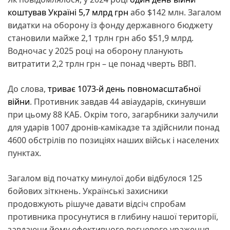
коштував Україні 5,7 млрд грн
або $142 млн. Загалом
видатки на оборону із фонду державного бюджету
становили майже 2,1 трлн грн або $51,9 млрд.
Водночас у 2025 році на оборону планують
витратити 2,2 трлн грн – це понад чверть ВВП.
До слова,
триває 1073-й день повномасштабної
війни
. Противник завдав 44 авіаударів, скинувши
при цьому 88 КАБ. Окрім того, загарбники залучили
для ударів 1007 дронів-камікадзе та здійснили понад
4600 обстрілів по позиціях наших військ і населених
пунктах.
Загалом від початку минулої доби відбулося 125
бойових зіткнень. Українські захисники
продовжують рішуче давати відсіч спробам
противника просунутися в глибину нашої території,
завдаючи йому ефективного вогневого ураження,