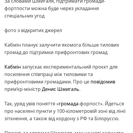
За словами Шмигаля, підтримати громади-
фортпости можна буде через укладання
спеціальних угод
фото з відкритих джерел
Кабмін планує залучити якомога більше тилових
громад до підтримки прифронтових громад
Кабмін
запускає експериментальний проєкт для
посилення співпраці між тиловими та
прифронтовими громадами. Про це
повідомив
прем’єр-міністр
Денис Шмигаль
.
Так, уряд увів поняття «
громада
-форпост». Йдеться
про населені пункти у 100-кілометровій зоні від лінії
зіткнення, а також від кордону з РФ та Білоруссю.
Проєкт, за словами Шмигаля, має на меті залучити