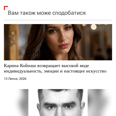
я
Вам також може сподобатися
з
а
п
и
с
Карина Койнаш возвращает высокой моде
индивидуальность, эмоции и настоящее искусство
і
13 Липня, 2026
в