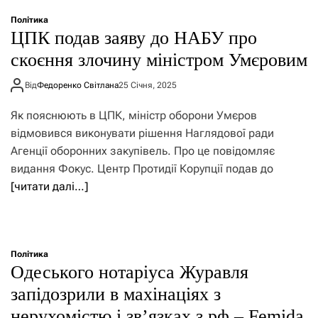
о
р
Політика
е
ЦПК подав заяву до НАБУ про
ж
и
скоєння злочину міністром Умєровим
м
у
Від
Федоренко Світлана
25 Січня, 2025
Як пояснюють в ЦПК, міністр оборони Умєров
відмовився виконувати рішення Наглядової ради
Агенції оборонних закупівель. Про це повідомляє
видання Фокус. Центр Протидії Корупції подав до
[читати далі…]
Політика
Одеського нотаріуса Журавля
запідозрили в махінаціях з
нерухомістю і зв’язках з рф – Femida