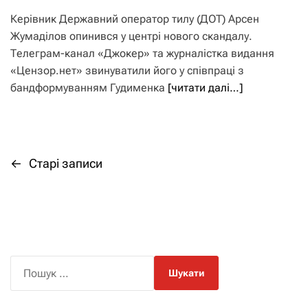
Керівник Державний оператор тилу (ДОТ) Арсен
Жумаділов опинився у центрі нового скандалу.
Телеграм-канал «Джокер» та журналістка видання
«Цензор.нет» звинуватили його у співпраці з
бандформуванням Гудименка
[читати далі…]
←
Старі записи
Н
а
в
і
П
о
г
ш