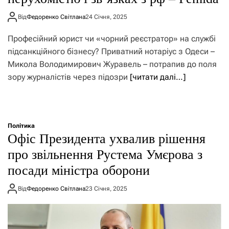
Від
Федоренко Світлана
24 Січня, 2025
Професійний юрист чи «чорний реєстратор» на службі
підсанкційного бізнесу? Приватний нотаріус з Одеси –
Микола Володимирович Журавель – потрапив до поля
зору журналістів через підозри
[читати далі…]
Політика
Офіс Президента ухвалив рішення
про звільнення Рустема Умєрова з
посади міністра оборони
Від
Федоренко Світлана
23 Січня, 2025