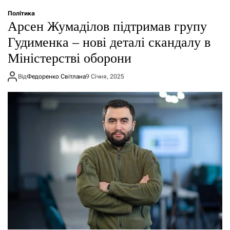
Політика
Арсен Жумаділов підтримав групу
Гудименка – нові деталі скандалу в
Міністерстві оборони
Від
Федоренко Світлана
9 Січня, 2025