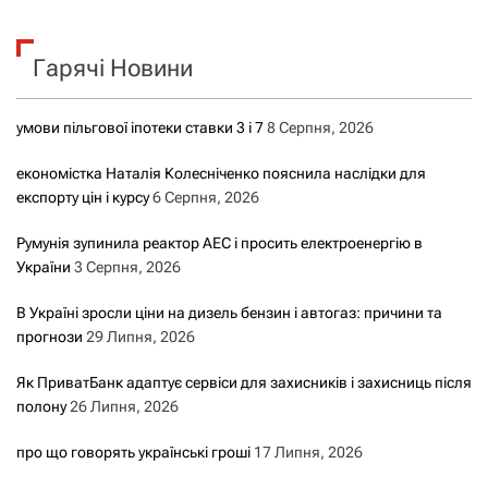
а
у
к
ц
Гарячі Новини
:
і
умови пільгової іпотеки ставки 3 і 7
8 Серпня, 2026
я
економістка Наталія Колесніченко пояснила наслідки для
з
експорту цін і курсу
6 Серпня, 2026
а
Румунія зупинила реактор АЕС і просить електроенергію в
України
3 Серпня, 2026
з
В Україні зросли ціни на дизель бензин і автогаз: причини та
а
прогнози
29 Липня, 2026
п
Як ПриватБанк адаптує сервіси для захисників і захисниць після
полону
26 Липня, 2026
и
про що говорять українські гроші
17 Липня, 2026
с