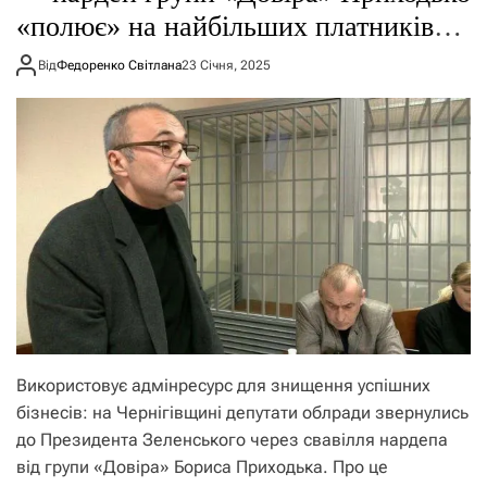
«полює» на найбільших платників
податків Чернігівщини
Від
Федоренко Світлана
23 Січня, 2025
Використовує адмінресурс для знищення успішних
бізнесів: на Чернігівщині депутати облради звернулись
до Президента Зеленського через свавілля нардепа
від групи «Довіра» Бориса Приходька. Про це