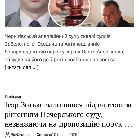
Чернігівський апеляційний суд у складі суддів
Заболотного, Оседача та Антипець виніс
безпрецедентний вирок у справі Олега Авер’янова,
засудивши його до 7 років позбавлення волі за
[читати далі…]
Політика
Ігор Зотько залишився під вартою за
рішенням Печерського суду,
незважаючи на пропозицію порук від
Героїв України
Від
Федоренко Світлана
10 Січня, 2025