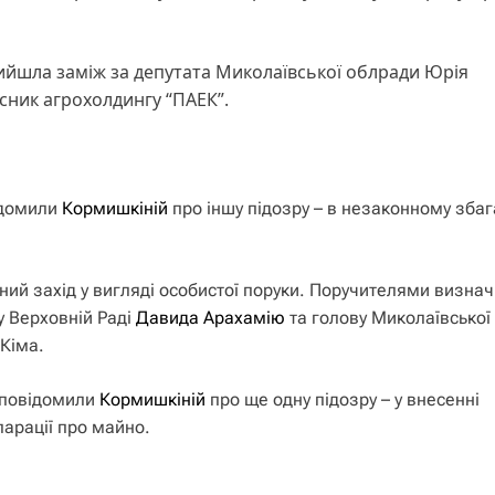
вийшла заміж за депутата Миколаївської облради Юрія
сник агрохолдингу “ПАЕК”.
ідомили
Кормишкіній
про іншу підозру – в незаконному збаг
жний захід у вигляді особистої поруки. Поручителями визна
 у Верховній Раді
Давида Арахамію
та голову Миколаївської
 Кіма.
П повідомили
Кормишкіній
про ще одну підозру – у внесенні
ларації про майно.