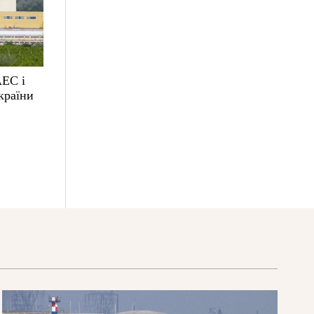
АЕС і
країни