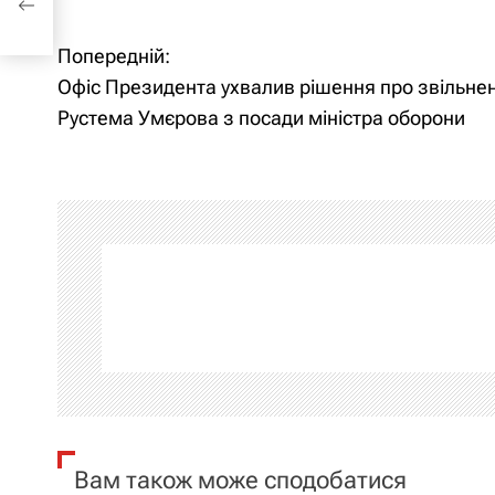
Попередній:
Н
Офіс Президента ухвалив рішення про звільне
а
Рустема Умєрова з посади міністра оборони
в
і
г
а
ц
і
я
Вам також може сподобатися
з