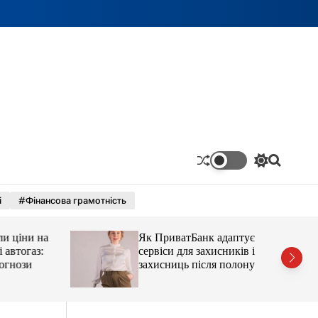
П
П
е
о
р
ш
і
#Фінансова грамотність
е
у
м
к
и
ціни на
Як ПриватБанк адаптує
к
а
тогаз:
сервіси для захисників і
ч
ози
захисниць після полону
к
о
л
ь