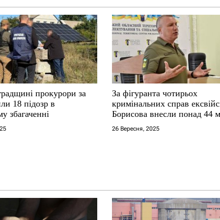
градщині прокурори за
За фігуранта чотирьох
ли 18 підозр в
кримінальних справ ексвій
у збагаченні
Борисова внесли понад 44 
застави
025
26 Вересня, 2025