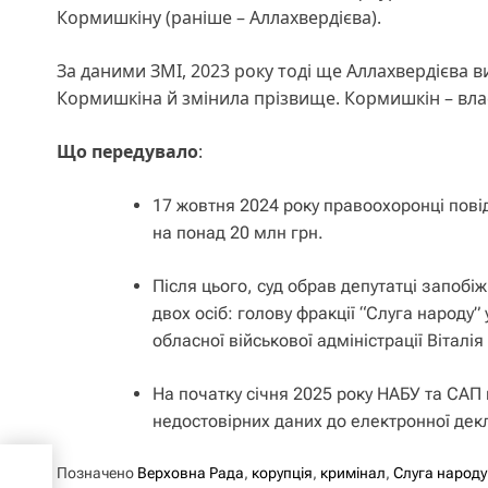
Кормишкіну (раніше – Аллахвердієва).
За даними ЗМІ, 2023 року тоді ще Аллахвердієва 
Кормишкіна й змінила прізвище. Кормишкін – вла
Що передувало
:
17 жовтня 2024 року правоохоронці пов
на понад 20 млн грн.
Після цього, суд обрав депутатці запобі
двох осіб: голову фракції “Слуга народу”
обласної військової адміністрації Віталія
На початку січня 2025 року НАБУ та СА
недостовірних даних до електронної дек
ння
Позначено
Верховна Рада
,
корупція
,
кримінал
,
Слуга народу
 з