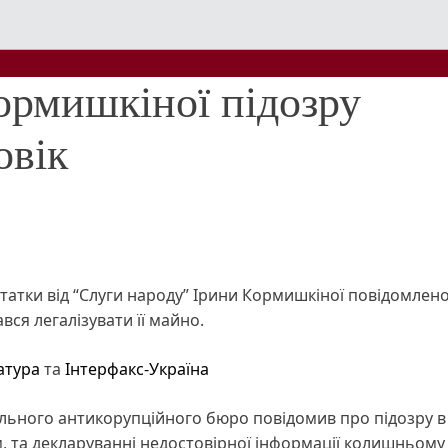
ормишкіної підозру
овік
татки від “Слуги народу” Ірини Кормишкіної повідомлен
ався легалізувати її майно.
атура
та
Інтерфакс-Україна
нального антикорупційного бюро повідомив про підозру в
, та декларуванні недостовірної інформації колишньому