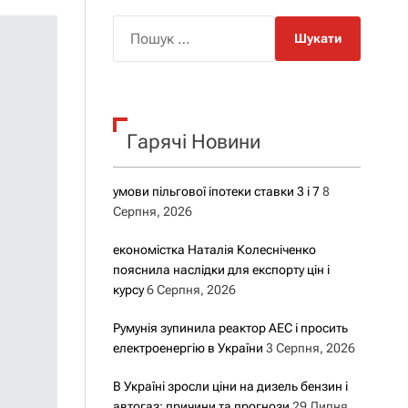
о
р
П
о
о
в
о
ш
г
у
о
р
к
е
Гарячі Новини
:
ж
и
м
у
умови пільгової іпотеки ставки 3 і 7
8
Серпня, 2026
економістка Наталія Колесніченко
пояснила наслідки для експорту цін і
курсу
6 Серпня, 2026
Румунія зупинила реактор АЕС і просить
електроенергію в України
3 Серпня, 2026
В Україні зросли ціни на дизель бензин і
автогаз: причини та прогнози
29 Липня,