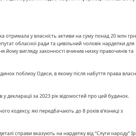
ка отримала у власність активи на суму понад 20 млн грн,
епутат обласної ради та цивільний чоловік нардепки для
я йому вигляду законності вчинив низку правочинів та
инок поблизу Одеси, в якому після набуття права власн
в у декларації за 2023 рік відомостей про цей будинок.
ого кодексу, які передбачають до 8 років в’язниці з
деталі справи вказують на нардепку від “Слуги народу” І