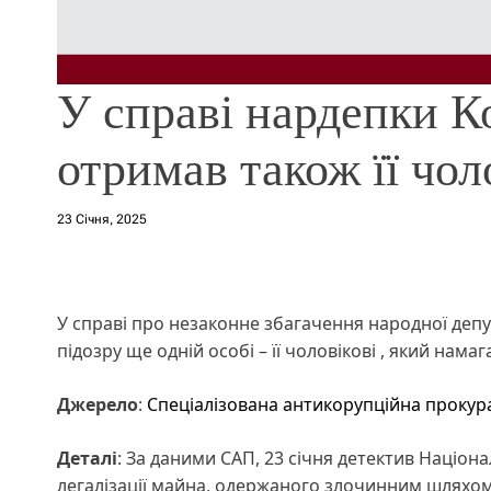
У справі нардепки К
отримав також її чол
23 Січня, 2025
У справі про незаконне збагачення народної депу
підозру ще одній особі – її чоловікові , який намаг
Джерело
:
Спеціалізована антикорупційна прокур
Деталі
: За даними САП, 23 січня детектив Націо
легалізації майна, одержаного злочинним шляхом