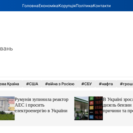
Головна
Економіка
Корупція
Політика
Контакти
увань
ова Країна
#США
#війна з Росією
#СБУ
#нафта
#грош
Румунія зупинила реактор
В Україні зросли 
АЕС і просить
дизель бензин і ав
електроенергію в України
причини та прогн