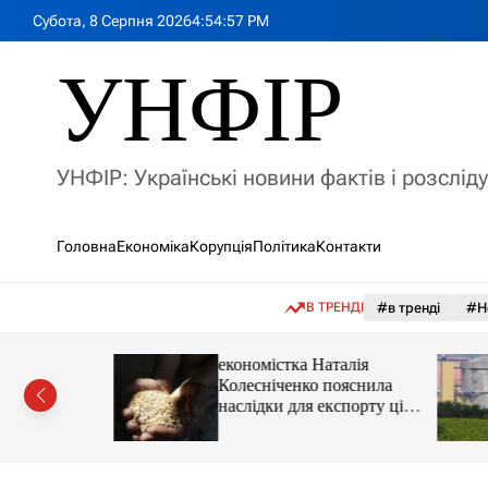
П
Субота, 8 Серпня 2026
4
:
54
:
59
PM
е
р
УНФІР
е
й
т
и
УНФІР: Українські новини фактів і розслід
д
о
в
Головна
Економіка
Корупція
Політика
Контакти
м
і
с
В ТРЕНДІ
#в тренді
#Н
т
у
іпотеки
економістка Наталія
Колесніченко пояснила
наслідки для експорту цін і
курсу