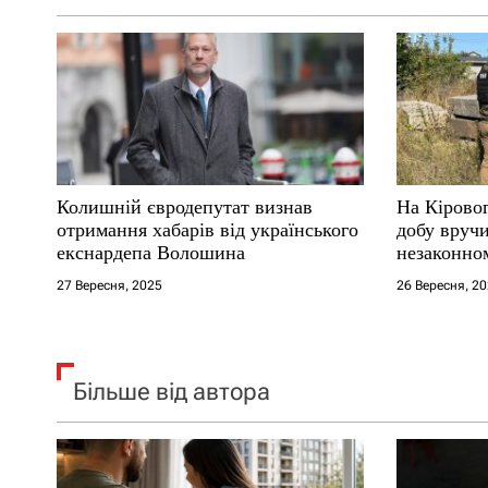
а
п
и
с
Колишній євродепутат визнав
На Кірово
і
отримання хабарів від українського
добу вручи
екснардепа Волошина
незаконном
в
27 Вересня, 2025
26 Вересня, 2
Більше від автора