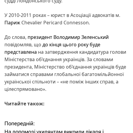
судді Лондонського суду.
У 2010-2011 роках – юрист в Асоціації адвокатів м.
Париж
Chevalier Pericard Connesson.
До слова,
президент
Володимир Зеленський
повідомляв, що
до кінця цього року буде
представлена
на затвердження кандидатура голови
Міністерства об’єднання українців. За словами
президента, Міністерство об’єднання українців буде
займатися справами глобальної багатомільйонної
української спільноти – «не поміж інших справ, а
цілеспрямовано».
Читайте також:
Попередній:
Н
На допомозі ухилянтам викрили лікаря і