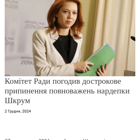
о
р
е
ж
и
м
у
Комітет Ради погодив дострокове
припинення повноважень нардепки
Шкрум
2 Грудня, 2024