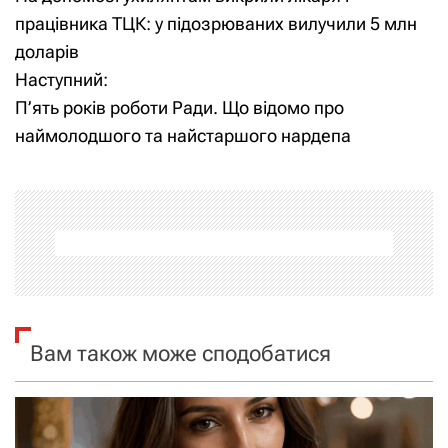
а
працівника ТЦК: у підозрюваних вилучили 5 млн
доларів
в
Наступний:
і
П’ять років роботи Ради. Що відомо про
наймолодшого та найстаршого нардепа
г
а
ц
і
я
Вам також може сподобатися
з
а
п