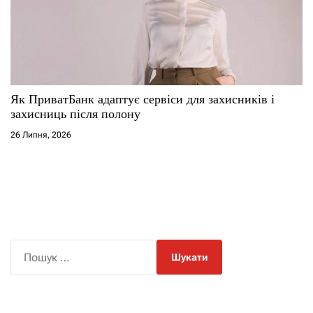
Як ПриватБанк адаптує сервіси для захисників і
захисниць після полону
26 Липня, 2026
П
о
ш
у