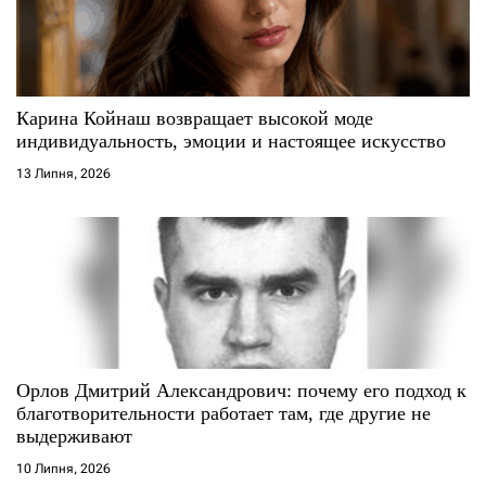
и
с
Карина Койнаш возвращает высокой моде
і
индивидуальность, эмоции и настоящее искусство
13 Липня, 2026
в
Орлов Дмитрий Александрович: почему его подход к
благотворительности работает там, где другие не
выдерживают
10 Липня, 2026