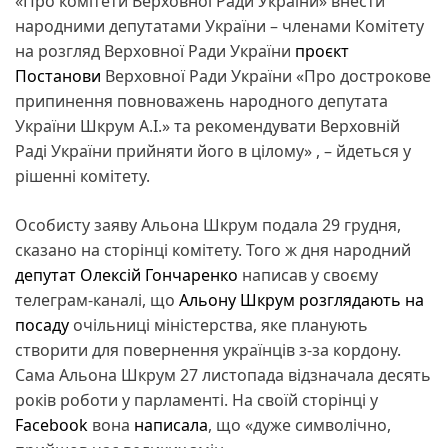
«Про комітети Верховної Ради України» внести
народними депутатами України – членами Комітету
на розгляд Верховної Ради України
проєкт
Постанови
Верховної Ради України «Про дострокове
припинення повноважень народного депутата
України Шкрум А.І.» та рекомендувати Верховній
Раді України прийняти його в цілому» , – йдеться у
рішенні комітету.
Особисту заяву Альона Шкрум подала 29 грудня,
сказано на сторінці комітету. Того ж дня народний
депутат
Олексій Гончаренко
написав у своєму
телеграм-каналі, що
Альону Шкрум розглядають на
посаду
очільниці міністерства, яке планують
створити для повернення українців з-за кордону.
Сама Альона Шкрум 27 листопада відзначала десять
років роботи у парламенті. На своїй сторінці у
Facebook
вона
написала
, що «дуже символічно,