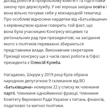
досвід роботи в профільному комітеті та підготовки
закону про держслужбу. У неї хороша західна
освіта
і
вона вільно почуває себе у міжнародній тематиці.
Про особливі відносини нардепки від «Батьківщини»
з керівництвом країни говорить той факт, що
вона була учасницею Конгресу місцевих та
регіональних рад при президентові, на засідання
якого з політиків переважно збираються
представники влади. Виконавчим секретарем
Президії конгресу ще з часів своєї роботи в Офісі
президента є
Олексій Кулеба
.
Нагадаємо, Шкрум у 2019 році була обрана
народною депутаткою 9 скликання від ВО
«
Батьківщина
» номером 22 у списку як членкиня
партії
. Членкиня однойменної фракції. Членкиня
Комітету Верховної Ради України з питань фінансів,
податкової та митної політики.