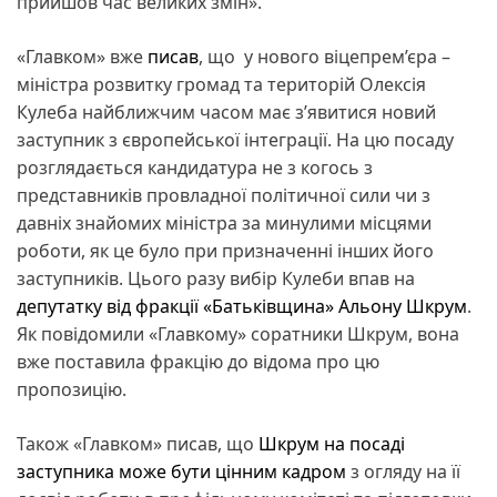
прийшов час великих змін».
«Главком» вже
писав
, що у нового віцепрем’єра –
міністра розвитку громад та територій Олексія
Кулеба найближчим часом має з’явитися новий
заступник з європейської інтеграції. На цю посаду
розглядається кандидатура не з когось з
представників провладної політичної сили чи з
давніх знайомих міністра за минулими місцями
роботи, як це було при призначенні інших його
заступників. Цього разу вибір Кулеби впав на
депутатку від фракції «Батьківщина» Альону Шкрум
.
Як повідомили «Главкому» соратники Шкрум, вона
вже поставила фракцію до відома про цю
пропозицію.
Також «Главком» писав, що
Шкрум на посаді
заступника може бути цінним кадром
з огляду на її