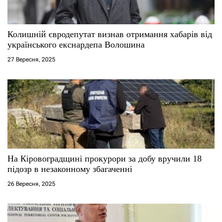
и
с
Колишній євродепутат визнав отримання хабарів від
українського екснардепа Волошина
і
27 Вересня, 2025
в
На Кіровоградщині прокурори за добу вручили 18
підозр в незаконному збагаченні
26 Вересня, 2025