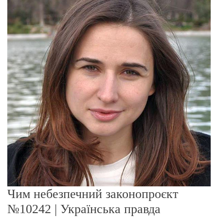
о
р
е
ж
и
м
у
Чим небезпечний законопроєкт
№10242 | Українська правда