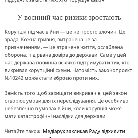
підсудних замість тих, хто порушує закон.
У воєнний час ризики зростають
Корупція під час війни — це не просто злочин. Це
зрада. Кожна гривня, витрачена не за
призначенням, — це втрачене життя, ослаблена
оборона, підірвана довіра до держави. Саме у цей
час держава повинна всіляко підтримувати тих, хто
викриває корупційні схеми. Натомість законопроєкт
№10242 може стати зброєю проти них.
Замість того щоб захищати викривачів, цей закон
створює умови для їх переслідування. Це особливо
небезпечно в умовах війни, коли корупція може
мати катастрофічні наслідки для держави.
Читайте також:
Медіарух закликав Раду відхилити