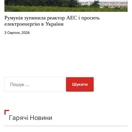
Румунія зупинила реактор АЕС і просить
електроенергію в України
3 Серпня, 2026
П
о
ш
у
к
Гарячі Новини
: