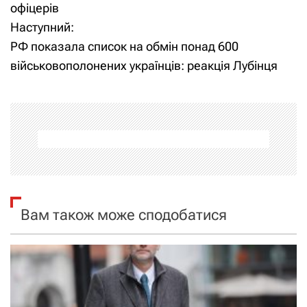
а
офіцерів
Наступний:
в
РФ показала список на обмін понад 600
і
військовополонених українців: реакція Лубінця
г
а
ц
і
я
Вам також може сподобатися
з
а
п