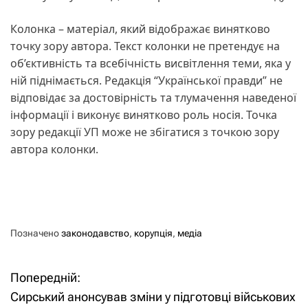
Колонка – матеріал, який відображає винятково
точку зору автора. Текст колонки не претендує на
об’єктивність та всебічність висвітлення теми, яка у
ній піднімається. Редакція “Української правди” не
відповідає за достовірність та тлумачення наведеної
інформації і виконує винятково роль носія. Точка
зору редакції УП може не збігатися з точкою зору
автора колонки.
Позначено
законодавство
,
корупція
,
медіа
Попередній:
Н
Сирський анонсував зміни у підготовці військових