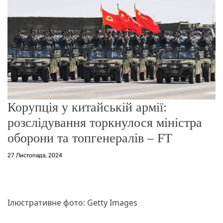
о
р
е
ж
и
м
у
Корупція у китайській армії:
розслідування торкнулося міністра
оборони та топгенералів – FT
27 Листопада, 2024
Ілюстративне фото: Getty Images