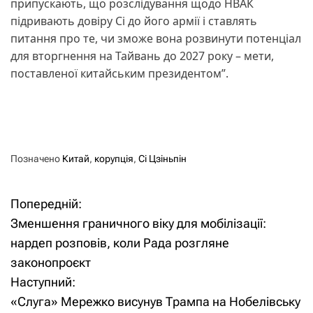
припускають, що розслідування щодо НВАК
підривають довіру Сі до його армії і ставлять
питання про те, чи зможе вона розвинути потенціал
для вторгнення на Тайвань до 2027 року – мети,
поставленої китайським президентом”.
Позначено
Китай
,
корупція
,
Сі Цзіньпін
Попередній:
Н
Зменшення граничного віку для мобілізації:
а
нардеп розповів, коли Рада розгляне
законопроєкт
в
Наступний:
і
«Слуга» Мережко висунув Трампа на Нобелівську