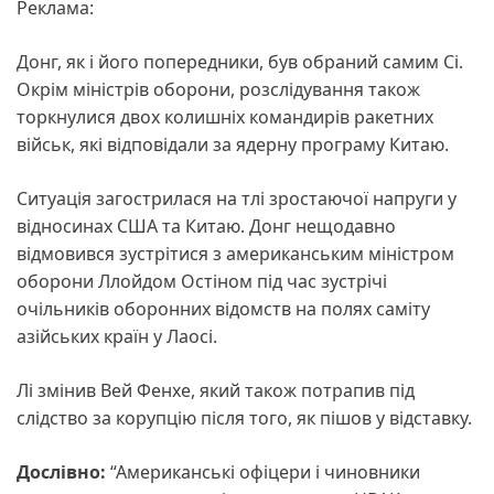
Реклама:
Донг, як і його попередники, був обраний самим Сі.
Окрім міністрів оборони, розслідування також
торкнулися двох колишніх командирів ракетних
військ, які відповідали за ядерну програму Китаю.
Ситуація загострилася на тлі зростаючої напруги у
відносинах США та Китаю. Донг нещодавно
відмовився зустрітися з американським міністром
оборони Ллойдом Остіном під час зустрічі
очільників оборонних відомств на полях саміту
азійських країн у Лаосі.
Лі змінив Вей Фенхе, який також потрапив під
слідство за корупцію після того, як пішов у відставку.
Дослівно:
“Американські офіцери і чиновники