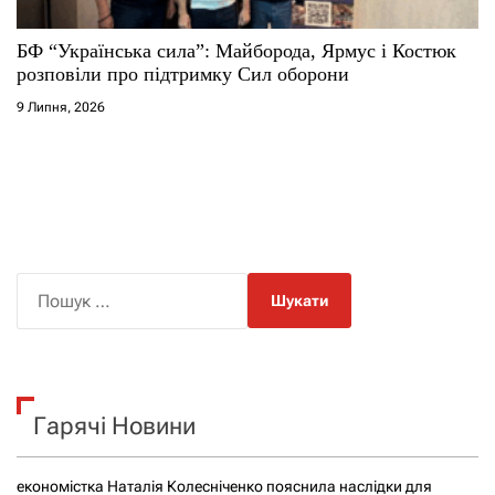
БФ “Українська сила”: Майборода, Ярмус і Костюк
розповіли про підтримку Сил оборони
9 Липня, 2026
П
о
ш
у
к
Гарячі Новини
:
економістка Наталія Колесніченко пояснила наслідки для