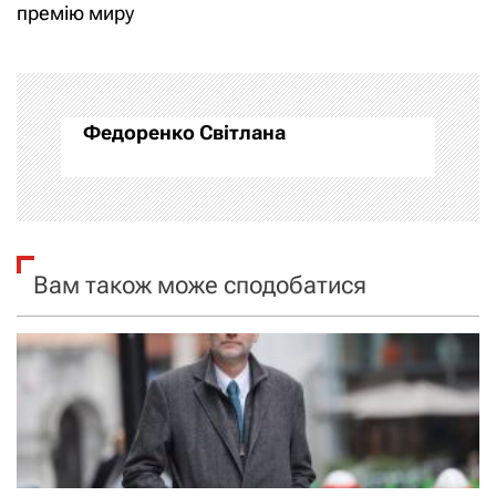
премію миру
г
а
ц
Федоренко Світлана
і
я
з
Вам також може сподобатися
а
п
и
с