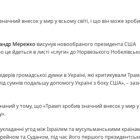
ачний внесок у мир у всьому світі, і що він може зроб
андр Мережко
висунув новообраного президента США
 це йдеться в листі «слуги» до Норвезького Нобелівськ
дерів громадської думки в Україні, які критикували Трам
під сумнів подальшу допомогу Україні з боку США», – заз
онаний у тому, що «Трамп зробив значний внесок у мир у
у».
укладанні угод між Ізраїлем та мусульманськими країна
рейном та Суданом, під час його першого президентськ