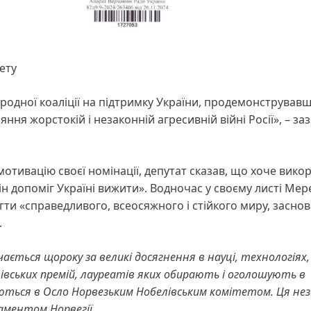
ету
родної коаліції на підтримку України, продемонстрував
яння жорстокій і незаконній агресивній війні Росії», – за
отивацію своєї номінації, депутат сказав, що хоче вико
ін допоміг Україні вижити». Водночас у своєму листі Ме
ти «справедливого, всеосяжного і стійкого миру, засно
.
чається щороку за великі досягнення в науці, технологіях,
елівських премій, лауреатів яких обирають і оголошують в
чаються в Осло Норвезьким Нобелівським комітетом. Ця н
ламентом Норвегії.