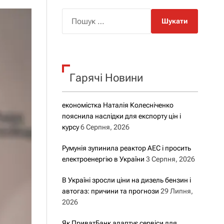
о
р
П
о
о
в
о
ш
г
у
о
р
к
е
Гарячі Новини
:
ж
и
м
у
економістка Наталія Колесніченко
пояснила наслідки для експорту цін і
курсу
6 Серпня, 2026
Румунія зупинила реактор АЕС і просить
електроенергію в України
3 Серпня, 2026
В Україні зросли ціни на дизель бензин і
автогаз: причини та прогнози
29 Липня,
2026
Як ПриватБанк адаптує сервіси для