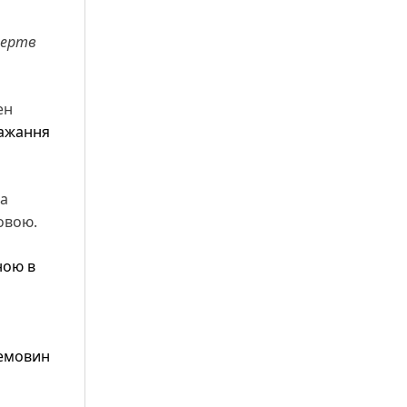
 жертв
ен
ажання
да
овою.
ною в
емовин