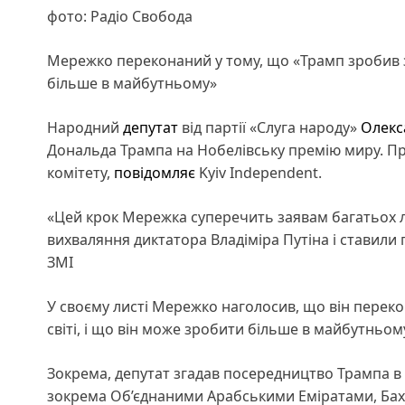
фото: Радіо Свобода
Мережко переконаний у тому, що «Трамп зробив зн
більше в майбутньому»
Народний
депутат
від партії «Слуга народу»
Олекс
Дональда Трампа на Нобелівську премію миру. Про
комітету,
повідомляє
Kyiv Independent.
«Цей крок Мережка суперечить заявам багатьох лі
вихваляння диктатора Владіміра Путіна і ставили 
ЗМІ
У своєму листі Мережко наголосив, що він перек
світі, і що він може зробити більше в майбутньом
Зокрема, депутат згадав посередництво Трампа в 
зокрема Об’єднаними Арабськими Еміратами, Бах