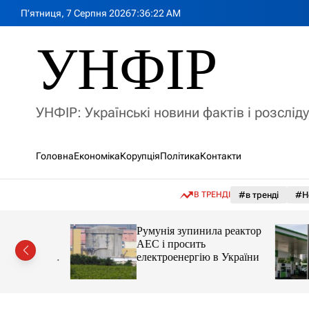
П
П’ятниця, 7 Серпня 2026
7
:
36
:
23
AM
е
р
УНФІР
е
й
т
и
УНФІР: Українські новини фактів і розслід
д
о
в
Головна
Економіка
Корупція
Політика
Контакти
м
і
с
В ТРЕНДІ
#в тренді
#Н
т
у
лія
Румунія зупинила реактор
яснила
АЕС і просить
орту цін і
електроенергію в України