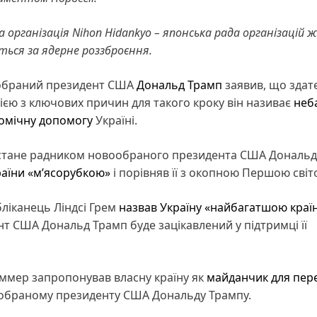
а організація Nihon Hidankyo – японська рада організацій
ться за ядерне роззброєння.
ї обраний президент США
Дональд Трамп
заявив, що здат
нією з ключових причин для такого кроку він називає
неб
омічну допомогу
Україні.
 стане радником новообраного президента США Дональ
країни «м’ясорубкою»
і порівняв її з окопною Першою світ
ліканець Ліндсі Грем
назвав Україну «найбагатшою краї
 США Дональд Трамп буде зацікавлений у підтримці її
аммер запропонував власну країну як
майданчик для пер
в обраному президенту США Дональду Трампу.