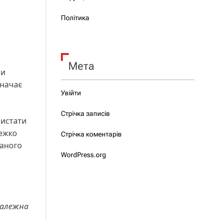
Політика
Мета
ши
значає
Увійти
Стрічка записів
ристати
режко
Стрічка коментарів
ваного
WordPress.org
езалежна