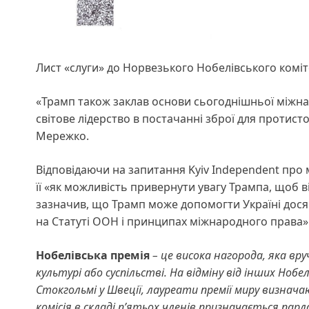
Лист «слуги» до Норвезького Нобелівського коміт
«Трамп також заклав основи сьогоднішньої міжна
світове лідерство в постачанні зброї для протисто
Мережко.
Відповідаючи на запитання Kyiv Independent про м
її «як можливість привернути увагу Трампа, щоб в
зазначив, що Трамп може допомогти Україні досяг
на Статуті ООН і принципах міжнародного права»
Нобелівська премія
– це висока нагорода, яка вру
культурі або суспільстві. На відміну від інших Ноб
Стокгольмі у Швеції, лауреати премії миру визна
комісія в складі п’ятьох членів призначається пар