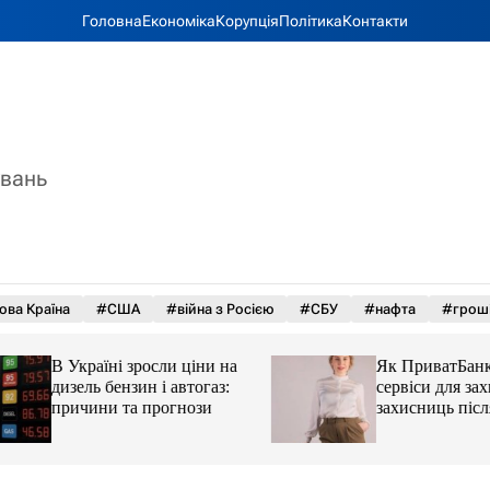
Головна
Економіка
Корупція
Політика
Контакти
увань
ова Країна
#США
#війна з Росією
#СБУ
#нафта
#грош
В Україні зросли ціни на
Як ПриватБанк а
дизель бензин і автогаз:
сервіси для захисн
причини та прогнози
захисниць після 