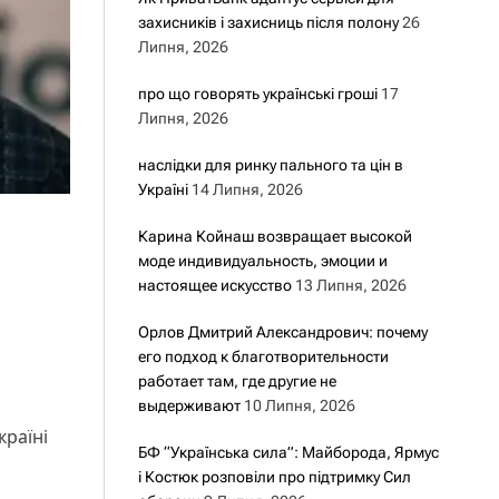
захисників і захисниць після полону
26
Липня, 2026
про що говорять українські гроші
17
Липня, 2026
наслідки для ринку пального та цін в
Україні
14 Липня, 2026
Карина Койнаш возвращает высокой
моде индивидуальность, эмоции и
настоящее искусство
13 Липня, 2026
Орлов Дмитрий Александрович: почему
его подход к благотворительности
работает там, где другие не
выдерживают
10 Липня, 2026
країні
БФ “Українська сила”: Майборода, Ярмус
і Костюк розповіли про підтримку Сил