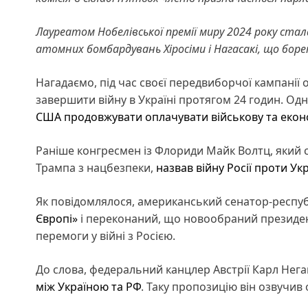
Лауреатом Нобелівської премії миру 2024 року стал
атомних бомбардувань Хіросіми і Нагасакі, що боре
Нагадаємо, під час своєї передвиборчої кампані
завершити війну в Україні протягом 24 годин. Од
США продовжувати оплачувати військову та екон
Раніше конгресмен із Флориди Майк Волтц, який
Трампа з нацбезпеки,
назвав війну Росії проти У
Як повідомлялося, американський сенатор-респуб
Європі»
і переконаний, що новообраний президент
перемоги у війні з Росією.
До слова, федеральний канцлер Австрії Карл Нег
між Україною та РФ
. Таку пропозицію він озвучи