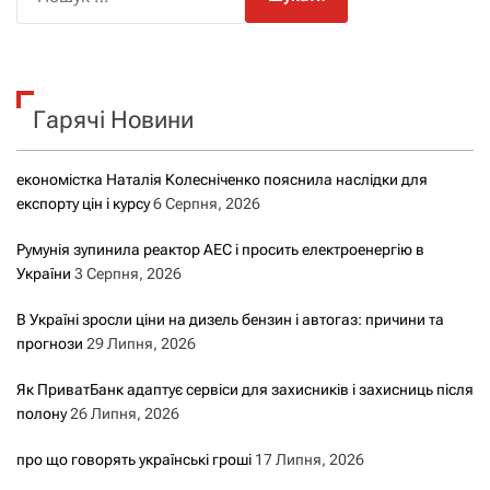
о
ш
у
к
Гарячі Новини
:
економістка Наталія Колесніченко пояснила наслідки для
експорту цін і курсу
6 Серпня, 2026
Румунія зупинила реактор АЕС і просить електроенергію в
України
3 Серпня, 2026
В Україні зросли ціни на дизель бензин і автогаз: причини та
прогнози
29 Липня, 2026
Як ПриватБанк адаптує сервіси для захисників і захисниць після
полону
26 Липня, 2026
про що говорять українські гроші
17 Липня, 2026