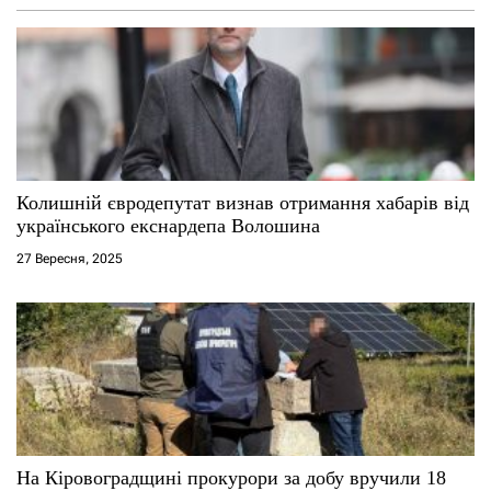
а
п
и
с
Колишній євродепутат визнав отримання хабарів від
і
українського екснардепа Волошина
27 Вересня, 2025
в
На Кіровоградщині прокурори за добу вручили 18