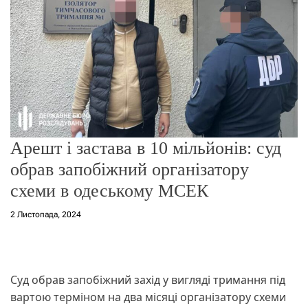
о
р
е
ж
и
м
у
Арешт і застава в 10 мільйонів: суд
обрав запобіжний організатору
схеми в одеському МСЕК
2 Листопада, 2024
Суд обрав запобіжний захід у вигляді тримання під
вартою терміном на два місяці організатору схеми