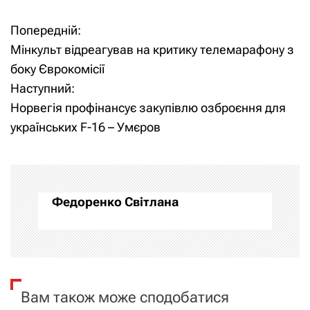
Попередній:
Н
Мінкульт відреагував на критику телемарафону з
а
боку Єврокомісії
Наступний:
в
Норвегія профінансує закупівлю озброєння для
і
українських F-16 – Умєров
г
а
Федоренко Світлана
ц
і
я
Вам також може сподобатися
з