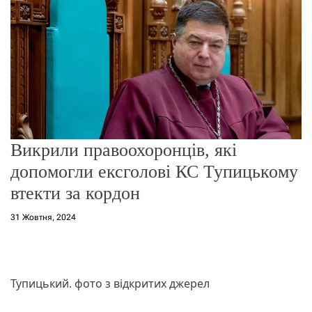
о
р
е
ж
и
м
у
Викрили правоохоронців, які
допомогли ексголові КС Тупицькому
втекти за кордон
31 Жовтня, 2024
Тупицький. фото з відкритих джерел