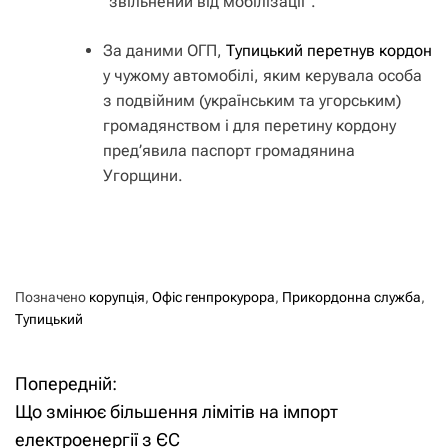
“звільнений від мобілізації”.
За даними ОГП,
Тупицький перетнув кордон
у чужому автомобілі, яким керувала особа
з подвійним (українським та угорським)
громадянством і для перетину кордону
пред’явила паспорт громадянина
Угорщини.
Позначено
корупція
,
Офіс генпрокурора
,
Прикордонна служба
,
Тупицький
Попередній:
Н
Що змінює більшення лімітів на імпорт
а
електроенергії з ЄС