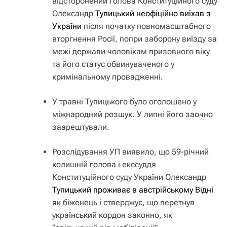
відсторонений голова Конституційного суду
Олександр
Тупицький неофіційно виїхав з
України
після початку повномасштабного
вторгнення Росії, попри заборону виїзду за
межі держави чоловікам призовного віку
та його статус обвинуваченого у
кримінальному провадженні.
У травні Тупицького було оголошено у
міжнародний розшук. У липні його заочно
заарештували.
Розслідування УП виявило, що 59-річний
колишній голова і екссуддя
Конституційного суду України Олександр
Тупицький проживає в австрійському Відні
як біженець і стверджує, що перетнув
український кордон законно, як