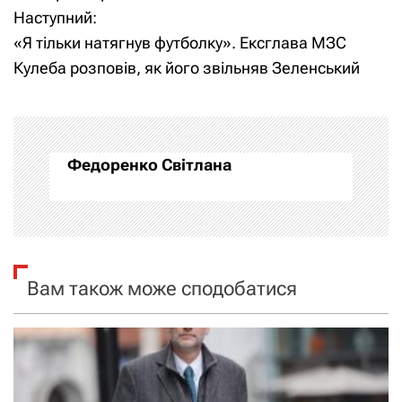
Наступний:
в
«Я тільки натягнув футболку». Ексглава МЗС
і
Кулеба розповів, як його звільняв Зеленський
г
а
Федоренко Світлана
ц
і
я
Вам також може сподобатися
з
а
п