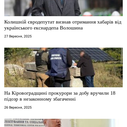
и
с
Колишній євродепутат визнав отримання хабарів від
і
українського екснардепа Волошина
27 Вересня, 2025
в
На Кіровоградщині прокурори за добу вручили 18
підозр в незаконному збагаченні
26 Вересня, 2025