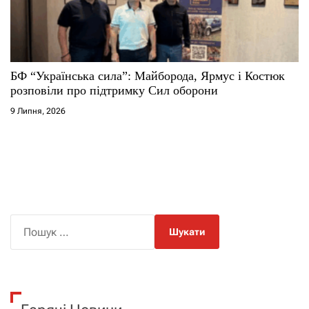
БФ “Українська сила”: Майборода, Ярмус і Костюк
розповіли про підтримку Сил оборони
9 Липня, 2026
П
о
ш
у
к
: