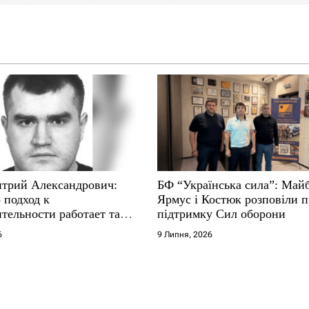
трий Александрович:
БФ “Українська сила”: Май
 подход к
Ярмус і Костюк розповіли 
тельности работает там,
підтримку Сил оборони
е не выдерживают
6
9 Липня, 2026