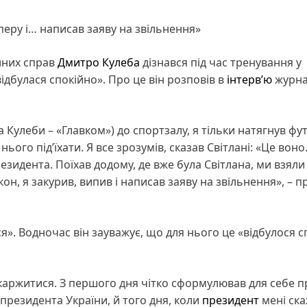
аперу і… написав заяву на звільнення»
нних справ
Дмитро Кулеба
дізнався під час тренування у
ідбулася спокійно». Про це він розповів в
інтервʼю
журна
 Кулеби – «Главком») до спортзалу, я тільки натягнув фут
нього під’їхати. Я все зрозумів, сказав Світлані: «Це воно.
резидента. Поїхав додому, де вже була Світлана, ми взял
кон, я закурив, випив і написав заяву на звільнення», – 
ся». Водночас він зауважує, що для нього це «відбулося с
скаржитися. З першого дня чітко сформулював для себе п
президента України, й того дня, коли
президент
мені ска