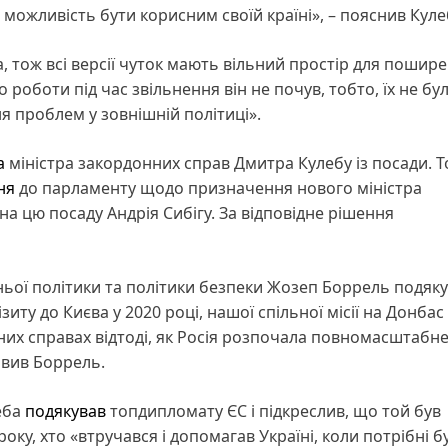
 можливість бути корисним своїй країні», – пояснив Кул
, тож всі версії чуток мають вільний простір для пошире
роботи під час звільнення він не почув, тобто, їх не бул
я проблем у зовнішній політиці».
а
міністра закордонних справ Дмитра Кулебу із посади. Т
ня
до парламенту щодо призначення нового міністра
а цю посаду Андрія Сибігу. За відповідне рішення
ьої політики та політики безпеки Жозеп Боррель подяку
ту до Києва у 2020 році, нашої спільної місії на Донбас 
онних справах відтоді, як Росія розпочала повномасштабн
явив Боррель.
еба
подякував
топдипломату ЄС і підкреслив, що той був
ку, хто «втручався і допомагав Україні, коли потрібні б