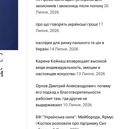
захисників і захисниць після полону
26
Липня, 2026
про що говорять українські гроші
17
Липня, 2026
наслідки для ринку пального та цін в
Україні
14 Липня, 2026
С
Карина Койнаш возвращает высокой
моде индивидуальность, эмоции и
й
настоящее искусство
13 Липня, 2026
Орлов Дмитрий Александрович: почему
его подход к благотворительности
работает там, где другие не
выдерживают
10 Липня, 2026
БФ “Українська сила”: Майборода, Ярмус
і Костюк розповіли про підтримку Сил