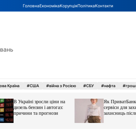
Головна
Економіка
Корупція
Політика
Контакти
увань
ова Країна
#США
#війна з Росією
#СБУ
#нафта
#грош
В Україні зросли ціни на
Як ПриватБанк а
дизель бензин і автогаз:
сервіси для захисн
причини та прогнози
захисниць після 