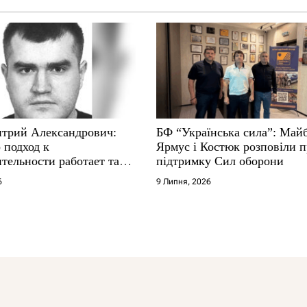
трий Александрович:
БФ “Українська сила”: Май
 подход к
Ярмус і Костюк розповіли 
тельности работает там,
підтримку Сил оборони
е не выдерживают
6
9 Липня, 2026