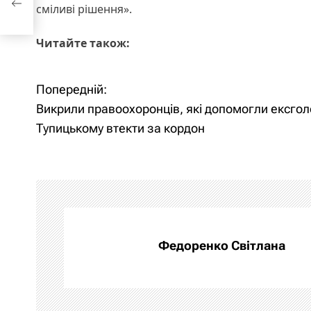
сміливі рішення».
Читайте також:
Попередній:
Н
Викрили правоохоронців, які допомогли ексгол
а
Тупицькому втекти за кордон
в
і
г
а
Федоренко Світлана
ц
і