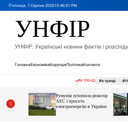
П
П’ятниця, 7 Серпня 2026
10
:
46
:
03
PM
е
р
УНФІР
е
й
т
и
УНФІР: Українські новини фактів і розслід
д
о
в
Головна
Економіка
Корупція
Політика
Контакти
м
і
с
В ТРЕНДІ
#в тренді
#Н
т
у
лія
Румунія зупинила реактор
яснила
АЕС і просить
орту цін і
електроенергію в України