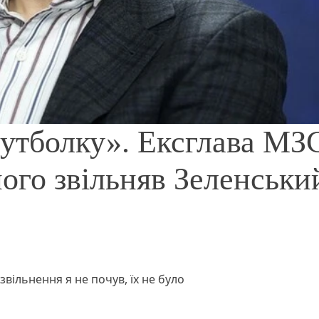
футболку». Ексглава МЗ
його звільняв Зеленськи
звільнення я не почув, їх не було