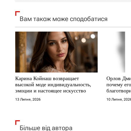
я
Вам також може сподобатися
з
а
п
и
с
Карина Койнаш возвращает
Орлов Дми
і
высокой моде индивидуальность,
почему его
эмоции и настоящее искусство
благотвори
в
где други
13 Липня, 2026
10 Липня, 202
Більше від автора