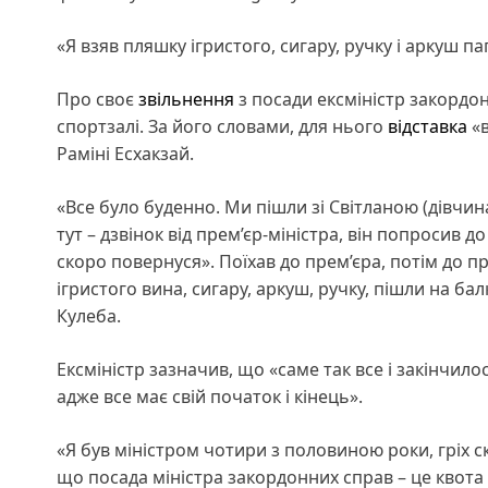
«Я взяв пляшку ігристого, сигару, ручку і аркуш п
Про своє
звільнення
з посади ексміністр закордо
спортзалі. За його словами, для нього
відставка
«в
Раміні Есхакзай.
«Все було буденно. Ми пішли зі Світланою (дівчина
тут – дзвінок від прем’єр-міністра, він попросив до 
скоро повернуся». Поїхав до прем’єра, потім до п
ігристого вина, сигару, аркуш, ручку, пішли на бал
Кулеба.
Ексміністр зазначив, що «саме так все і закінчило
адже все має свій початок і кінець».
«Я був міністром чотири з половиною роки, гріх 
що посада міністра закордонних справ – це квота 