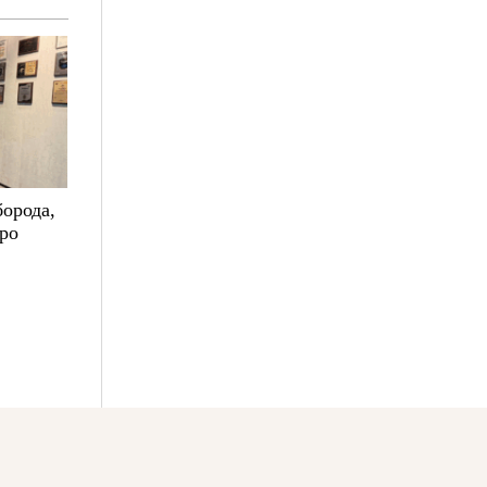
борода,
про