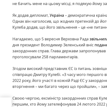
не бачить мене на цьому місці, я подякую йому за
Як додав дипломат,
Україна
– демократична країна
Однак він наголосив, що жодних претензій до його 
Кулеба додав, що його звільнення – це «не питанн
Нагадаємо, що 5 вересня Верховна Рада
звільнил
дня президент Володимир Зеленський вніс
подан
закордонних справ. Глава держави запропонував н
проголосували 258 парламентарів.
Згодом високий представник ЄС із питань зовнішн
співпрацю Дмитру Кулебі. «З часу мого першого візи
2022 року, його участі в кожній Раді ЄС у закорд
вторгнення – ми багато через що пройшли», – за
Своєю чергою, ексміністр закордонних справ Кул
першим, хто йому зателефонував 24 лютого 2022 ро