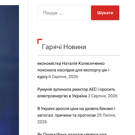
о
р
П
о
о
в
о
ш
г
у
о
р
к
е
Гарячі Новини
:
ж
и
м
у
економістка Наталія Колесніченко
пояснила наслідки для експорту цін і
курсу
6 Серпня, 2026
Румунія зупинила реактор АЕС і просить
електроенергію в України
3 Серпня, 2026
В Україні зросли ціни на дизель бензин і
автогаз: причини та прогнози
29 Липня,
2026
Як ПриватБанк адаптує сервіси для