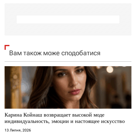
а
ц
і
я
Вам також може сподобатися
з
а
п
и
с
Карина Койнаш возвращает высокой моде
индивидуальность, эмоции и настоящее искусство
і
13 Липня, 2026