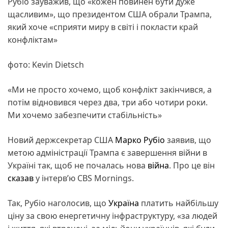
Рубіо зауважив, що «кожен повинен бути дуже
щасливим», що президентом США обрали Трампа,
який хоче «сприяти миру в світі і покласти край
конфліктам»
фото: Kevin Dietsch
«Ми не просто хочемо, щоб конфлікт закінчився, а
потім відновився через два, три або чотири роки.
Ми хочемо забезпечити стабільність»
Новий держсекретар США
Марко Рубіо
заявив, що
метою адміністрації Трампа є завершення війни в
Україні так, щоб не почалась нова
війна
. Про це він
сказав
у інтерв’ю СBS Mornings.
Так, Рубіо наголосив, що
Україна
платить найбільшу
ціну за свою енергетичну інфраструктуру, «за людей