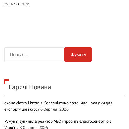
29 Липня, 2026
П
о
ш
у
к
Гарячі Новини
:
економістка Наталія Колесніченко пояснила наслідки для
експорту цін і курсу
6 Серпня, 2026
Румунія зупинила реактор АЕС і просить електроенергію в
України
3 Серпня, 2026