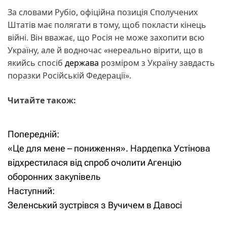
За словами Рубіо, офіційна позиція Сполучених
Штатів має полягати в тому, щоб покласти кінець
війні. Він вважає, що Росія не може захопити всю
Україну, але й водночас «нереально вірити, що в
якийсь спосіб
держава
розміром з Україну завдасть
поразки Російській Федерації».
Читайте також:
Попередній:
Н
«Це для мене – пониження». Нардепка Устінова
а
відхрестилася від спроб очолити Агенцію
оборонних закупівель
в
Наступний:
і
Зеленський зустрівся з Вучичем в Давосі
г