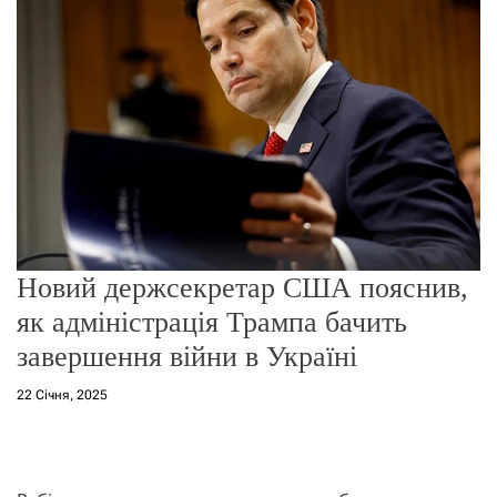
о
р
е
ж
и
м
у
Новий держсекретар США пояснив,
як адміністрація Трампа бачить
завершення війни в Україні
22 Січня, 2025