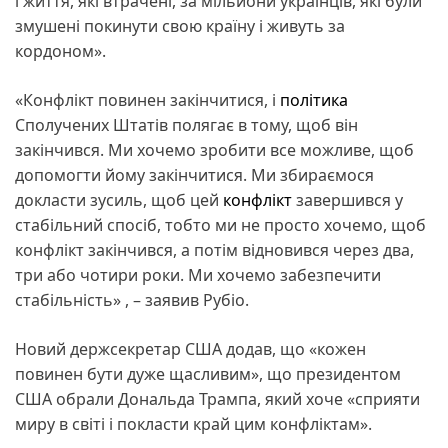
і життя, які втрачені, за мільйони українців, які були
змушені покинути свою країну і живуть за
кордоном».
«Конфлікт повинен закінчитися, і
політика
Сполучених Штатів полягає в тому, щоб він
закінчився. Ми хочемо зробити все можливе, щоб
допомогти йому закінчитися. Ми збираємося
докласти зусиль, щоб цей
конфлікт
завершився у
стабільний спосіб, тобто ми не просто хочемо, щоб
конфлікт закінчився, а потім відновився через два,
три або чотири роки. Ми хочемо забезпечити
стабільність» , – заявив Рубіо.
Новий держсекретар США додав, що «кожен
повинен бути дуже щасливим», що президентом
США обрали Дональда Трампа, який хоче «сприяти
миру в світі і покласти край цим конфліктам».