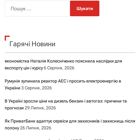
П
о
ш
у
к
Гарячі Новини
:
економістка Наталія Колесніченко пояснила наслідки для
експорту цін і курсу
6 Серпня, 2026
Румунія зупинила реактор АЕС і просить електроенергію в
України
3 Серпня, 2026
В Україні зросли ціни на дизель бензин і автогаз: причини та
прогнози
29 Липня, 2026
Як ПриватБанк адаптує сервіси для захисників і захисниць після
полону
26 Липня, 2026