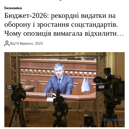
о
р
Економіка
е
Бюджет-2026: рекордні видатки на
ж
и
оборону і зростання соцстандартів.
м
Чому опозиція вимагала відхилити
у
проєкт?
Від
19 Вересня, 2025