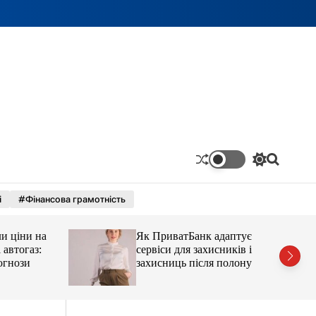
П
П
е
о
р
ш
і
#Фінансова грамотність
е
у
м
к
и
ціни на
Як ПриватБанк адаптує
к
а
тогаз:
сервіси для захисників і
ч
ози
захисниць після полону
к
о
л
ь