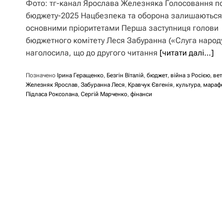
Фото: тг-канал Ярослава Железняка Голосовання п
бюджету-2025 Нацбезпека та оборона залишаються
основними пріоритетами Перша заступниця голови
бюджетного комітету Леся Забуранна («Слуга народ
наголосила, що до другого читання
[читати далі…]
Позначено
Ірина Геращенко
,
Безгін Віталій
,
бюджет
,
війна з Росією
,
ве
Железняк Ярослав
,
Забуранна Леся
,
Кравчук Євгенія
,
культура
,
мараф
Підласа Роксолана
,
Сергій Марченко
,
фінанси