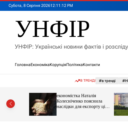
П
Субота, 8 Серпня 2026
12
:
11
:
14
PM
е
р
УНФІР
е
й
т
и
УНФІР: Українські новини фактів і розслід
д
о
в
Головна
Економіка
Корупція
Політика
Контакти
м
і
с
В ТРЕНДІ
#в тренді
#Н
т
у
іпотеки
економістка Наталія
Колесніченко пояснила
наслідки для експорту цін і
курсу