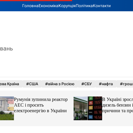
Головна
Економіка
Корупція
Політика
Контакти
увань
ова Країна
#США
#війна з Росією
#СБУ
#нафта
#грош
Румунія зупинила реактор
В Україні зросли 
АЕС і просить
дизель бензин і ав
електроенергію в України
причини та прогн