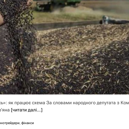
ись»: як працює схема За словами народного депутата з Ком
р’яна
[читати далі…]
рнотрейдери
,
фінанси