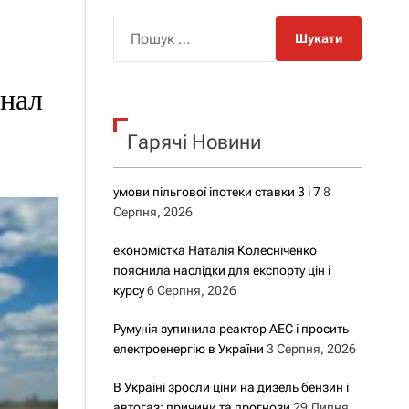
о
р
П
о
о
в
о
ш
г
анал
у
о
р
к
е
Гарячі Новини
:
ж
и
м
у
умови пільгової іпотеки ставки 3 і 7
8
Серпня, 2026
економістка Наталія Колесніченко
пояснила наслідки для експорту цін і
курсу
6 Серпня, 2026
Румунія зупинила реактор АЕС і просить
електроенергію в України
3 Серпня, 2026
В Україні зросли ціни на дизель бензин і
автогаз: причини та прогнози
29 Липня,