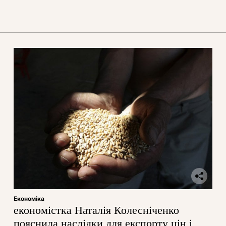
Економіка
економістка Наталія Колесніченко
пояснила наслідки для експорту цін і