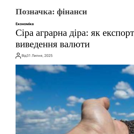
Позначка:
фінанси
Економіка
​Сіра аграрна діра: як експор
виведення валюти
Від
31 Липня, 2025