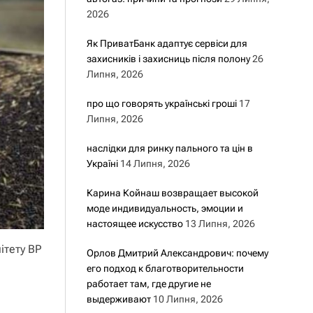
2026
Як ПриватБанк адаптує сервіси для
захисників і захисниць після полону
26
Липня, 2026
про що говорять українські гроші
17
Липня, 2026
наслідки для ринку пального та цін в
Україні
14 Липня, 2026
Карина Койнаш возвращает высокой
моде индивидуальность, эмоции и
настоящее искусство
13 Липня, 2026
ітету ВР
Орлов Дмитрий Александрович: почему
его подход к благотворительности
работает там, где другие не
выдерживают
10 Липня, 2026