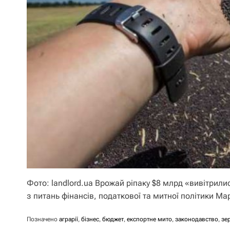
Фото: landlord.ua Врожай ріпаку $8 млрд «вивітрил
з питань фінансів, податкової та митної політики Ма
Позначено
аграрії
,
бізнес
,
бюджет
,
експортне мито
,
законодавство
,
зе