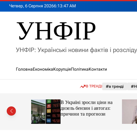
П
Четвер, 6 Серпня 2026
6
:
13
:
49
AM
е
р
УНФІР
е
й
т
и
УНФІР: Українські новини фактів і розслід
д
о
в
Головна
Економіка
Корупція
Політика
Контакти
м
і
с
В ТРЕНДІ
#в тренді
#Н
т
у
а реактор
В Україні зросли ціни на
дизель бензин і автогаз:
 України
причини та прогнози