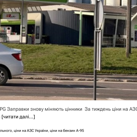
 UPG Заправки знову міняють цінники За тиждень ціни на АЗ
о
[читати далі…]
льного
,
ціни на АЗС України
,
ціни на бензин А-95