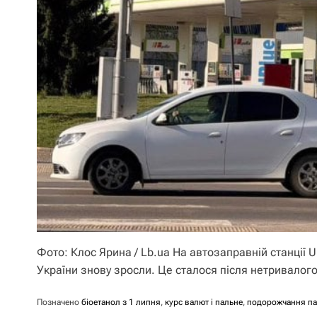
Фото: Клос Ярина / Lb.ua На автозаправній станції
України знову зросли. Це сталося після нетривалог
Позначено
біоетанол з 1 липня
,
курс валют і пальне
,
подорожчання па