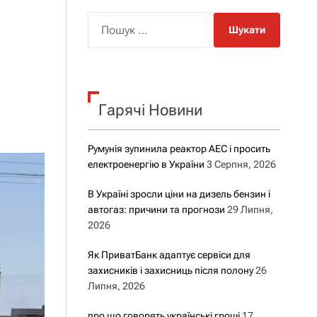
о
р
П
о
о
в
о
ш
г
у
о
р
к
е
Гарячі Новини
:
ж
и
м
у
Румунія зупинила реактор АЕС і просить
електроенергію в України
3 Серпня, 2026
В Україні зросли ціни на дизель бензин і
автогаз: причини та прогнози
29 Липня,
2026
Як ПриватБанк адаптує сервіси для
захисників і захисниць після полону
26
Липня, 2026
про що говорять українські гроші
17