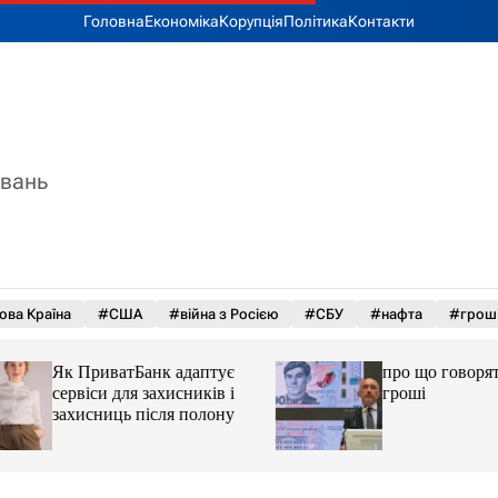
Головна
Економіка
Корупція
Політика
Контакти
увань
ова Країна
#США
#війна з Росією
#СБУ
#нафта
#грош
Як ПриватБанк адаптує
про що говорять у
сервіси для захисників і
гроші
захисниць після полону