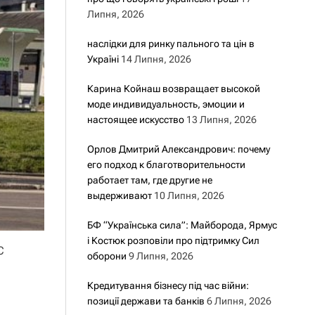
Липня, 2026
наслідки для ринку пального та цін в
Україні
14 Липня, 2026
Карина Койнаш возвращает высокой
моде индивидуальность, эмоции и
настоящее искусство
13 Липня, 2026
Орлов Дмитрий Александрович: почему
его подход к благотворительности
работает там, где другие не
выдерживают
10 Липня, 2026
БФ “Українська сила”: Майборода, Ярмус
і Костюк розповіли про підтримку Сил
С
оборони
9 Липня, 2026
Кредитування бізнесу під час війни:
позиції держави та банків
6 Липня, 2026