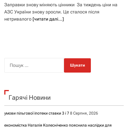
Заправки знову міняють цінники За тиждень ціни на
АЗС України знову зросли. Це сталося після
нетривалого
[читати далі…]
П
о
ш
у
к
Гарячі Новини
:
умови пільгової іпотеки ставки 3 і 7
8 Серпня, 2026
економістка Наталія Колесніченко пояснила наслідки для