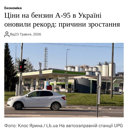
о
р
Економіка
е
Ціни на бензин А-95 в Україні
ж
и
оновили рекорд: причини зростання
м
у
Від
23 Травня, 2026
Фото: Клос Ярина / Lb.ua На автозаправній станції UPG