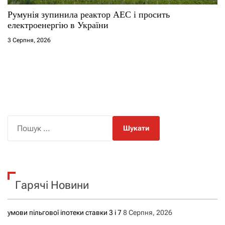
Румунія зупинила реактор АЕС і просить
електроенергію в України
3 Серпня, 2026
П
о
ш
у
к
Гарячі Новини
:
умови пільгової іпотеки ставки 3 і 7
8 Серпня, 2026