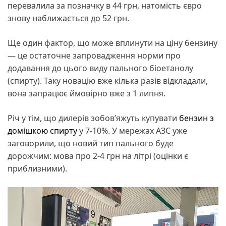
перевалила за позначку в 44 грн, натомість євро
знову наближається до 52 грн.
Ще один фактор, що може вплинути на ціну бензину
— це остаточне запровадження норми про
додавання до цього виду пального біоетанолу
(спирту). Таку новацію вже кілька разів відкладали,
вона запрацює ймовірно вже з 1 липня.
Річ у тім, що дилерів зобов’яжуть купувати
бензин з
домішкою спирту
у 7-10%. У мережах АЗС уже
заговорили, що новий тип пального буде
дорожчим: мова про 2-4 грн на літрі (оцінки є
приблизними).