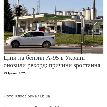
о
р
е
ж
и
м
у
Ціни на бензин А-95 в Україні
оновили рекорд: причини зростання
23 Травня, 2026
Фото: Клос Ярина / Lb.ua