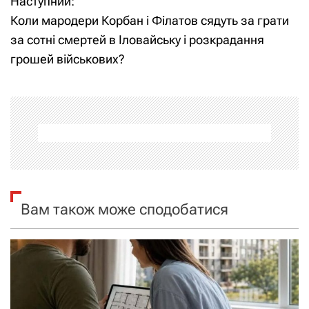
Наступний:
в
Коли мародери Корбан і Філатов сядуть за грати
і
за сотні смертей в Іловайську і розкрадання
грошей військових?
г
а
ц
і
я
Вам також може сподобатися
з
а
п
и