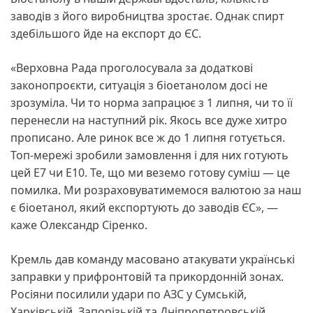
заводів з його виробництва зростає. Однак спирт
здебільшого йде на експорт до ЄС.
«Верховна Рада проголосувала за додаткові
законопроєкти, ситуація з біоетанолом досі не
зрозуміла. Чи то норма запрацює з 1 липня, чи то її
перенесли на наступний рік. Якось все дуже хитро
прописано. Але ринок все ж до 1 липня готується.
Топ-мережі зробили замовлення і для них готують
цей Е7 чи Е10. Те, що ми веземо готову суміш — це
помилка. Ми розраховуватимемося валютою за наш
є біоетанол, який експортують до заводів ЄС», —
каже Олександр Сіренко.
Кремль дав команду масовано атакувати українські
заправки у прифронтовій та прикордонній зонах.
Росіяни посилили удари по АЗС у Сумській,
Харківській, Запорізькій та Дніпропетровській