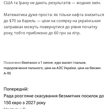
США та Ірану не дають результатів — жодних змін.
Математика дуже проста: як тільки нафта знизиться
до $70 за барель — ціни на солярку на українських
заправках можуть повернутися до рівня початку
року, тобто приблизно до 60 грн за літр.
Позначено
біоетанол з 1 липня
,
курс валют і пальне
,
подорожчання пального
,
ціни на АЗС України
,
ціни на бензин
А-95
Попередній:
Н
Рада розгляне скасування безмитних посилок до
а
150 євро з 2027 року