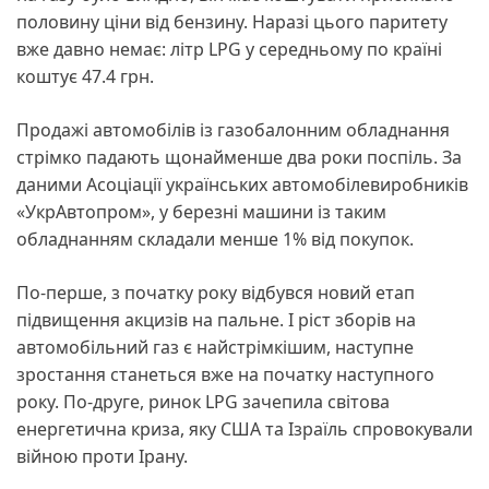
половину ціни від бензину. Наразі цього паритету
вже давно немає: літр LPG у середньому по країні
коштує 47.4 грн.
Продажі автомобілів із газобалонним обладнання
стрімко падають щонайменше два роки поспіль. За
даними Асоціації українських автомобілевиробників
«УкрАвтопром», у березні машини із таким
обладнанням складали менше 1% від покупок.
По-перше, з початку року відбувся новий етап
підвищення акцизів на пальне. І ріст зборів на
автомобільний газ є найстрімкішим, наступне
зростання станеться вже на початку наступного
року. По-друге, ринок LPG зачепила світова
енергетична криза, яку США та Ізраїль спровокували
війною проти Ірану.