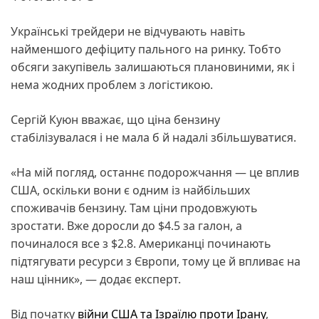
Українські трейдери не відчувають навіть
найменшого дефіциту пального на ринку. Тобто
обсяги закупівель залишаються плановиними, як і
нема жодних проблем з логістикою.
Сергій Куюн вважає, що ціна бензину
стабілізувалася і не мала б й надалі збільшуватися.
«На мій погляд, останнє подорожчання — це вплив
США, оскільки вони є одним із найбільших
споживачів бензину. Там ціни продовжують
зростати. Вже доросли до $4.5 за галон, а
починалося все з $2.8. Американці починають
підтягувати ресурси з Європи, тому це й впливає на
наш цінник», — додає експерт.
Від початку
війни США та Ізраїлю проти Ірану
,