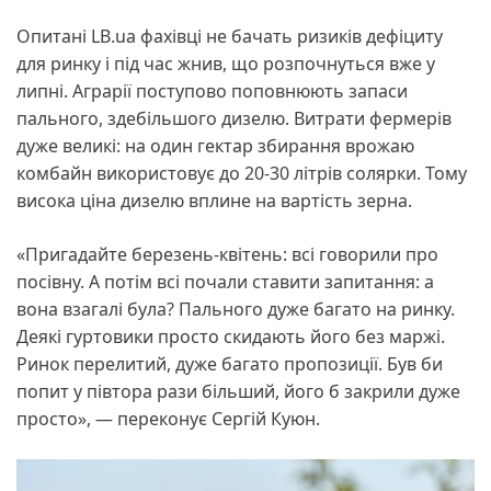
Опитані LB.ua фахівці не бачать ризиків дефіциту
для ринку і під час жнив, що розпочнуться вже у
липні. Аграрії поступово поповнюють запаси
пального, здебільшого дизелю. Витрати фермерів
дуже великі: на один гектар збирання врожаю
комбайн використовує до 20-30 літрів солярки. Тому
висока ціна дизелю вплине на вартість зерна.
«Пригадайте березень-квітень: всі говорили про
посівну. А потім всі почали ставити запитання: а
вона взагалі була? Пального дуже багато на ринку.
Деякі гуртовики просто скидають його без маржі.
Ринок перелитий, дуже багато пропозиції. Був би
попит у півтора рази більший, його б закрили дуже
просто», — переконує Сергій Куюн.