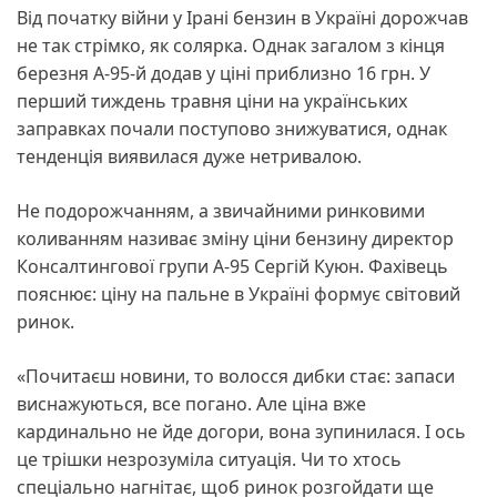
Від початку війни у Ірані бензин в Україні дорожчав
не так стрімко, як солярка. Однак загалом з кінця
березня А-95-й додав у ціні приблизно 16 грн. У
перший тиждень травня ціни на українських
заправках почали поступово знижуватися, однак
тенденція виявилася дуже нетривалою.
Не подорожчанням, а звичайними ринковими
коливанням називає зміну ціни бензину директор
Консалтингової групи А-95 Сергій Куюн. Фахівець
пояснює: ціну на пальне в Україні формує світовий
ринок.
«Почитаєш новини, то волосся дибки стає: запаси
виснажуються, все погано. Але ціна вже
кардинально не йде догори, вона зупинилася. І ось
це трішки незрозуміла ситуація. Чи то хтось
спеціально нагнітає, щоб ринок розгойдати ще