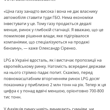
«Ціна газу занадто висока і вона не дає власнику
автомобіля ставити туди ГБО. Нема економіки
інвестувати у це. Тому газу продається дедалі
менше, ринок у глибокій стагнації. Я вважаю, що це
помилкове рішення влади, яке підігрівалося
компаніями, що спеціалізуються на продажі
бензину», — каже Олександр Сіренко.
LPG в Україні вдосталь, як і вистачає пропозиції на
європейському ринку. Натомість всередині держави
на нього стрімко падає попит. Скажімо, перед
повномасштабним вторгненням ринок LPG досяг
показника у приблизно 2 млн тонн на рік. Тепер ж ця
цифра є у понад вдвічі меншою, орієнтовно 700-800
тис тонн.
У фахівців ринку навіть виникають сумніви, чи