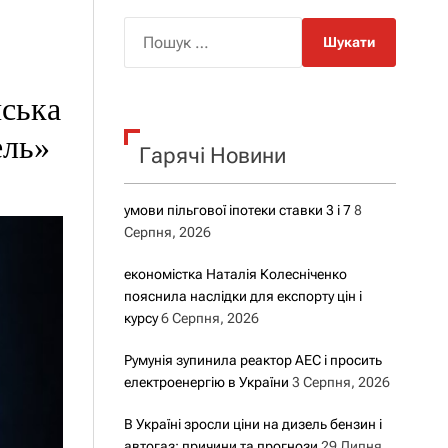
о
р
П
о
о
в
о
ш
г
йська
у
о
р
к
ель»
е
Гарячі Новини
:
ж
и
м
у
умови пільгової іпотеки ставки 3 і 7
8
Серпня, 2026
економістка Наталія Колесніченко
пояснила наслідки для експорту цін і
курсу
6 Серпня, 2026
Румунія зупинила реактор АЕС і просить
електроенергію в України
3 Серпня, 2026
В Україні зросли ціни на дизель бензин і
автогаз: причини та прогнози
29 Липня,