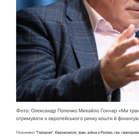
Фото: Олександр Попенко Михайло Гончар «Ми тран
отримувати з європейського ринку кошти й фінансу
Позначено
"Газпром"
,
Єврокомісія
,
Іран
,
війна з Росією
,
газ
,
газопрові