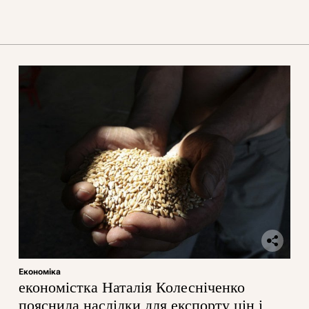
Економіка
економістка Наталія Колесніченко
пояснила наслідки для експорту цін і