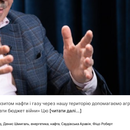
зитом нафти і газу через нашу територію допомагаємо аг
вати бюджет війни» Цю
[читати далі…]
д
,
Денис Шмигаль
,
енергетика
,
нафта
,
Саудівська Аравія
,
Фіцо Роберт