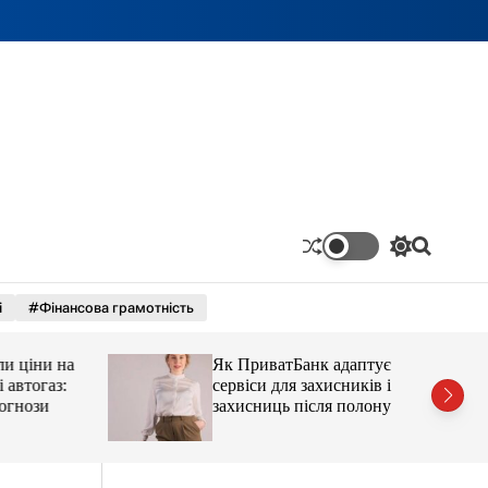
П
П
е
о
р
ш
і
#Фінансова грамотність
е
у
м
к
и
ціни на
Як ПриватБанк адаптує
к
а
тогаз:
сервіси для захисників і
ч
ози
захисниць після полону
к
о
л
ь