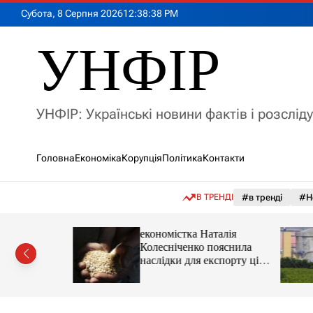
П
Субота, 8 Серпня 2026
12
:
38
:
40
PM
е
р
УНФІР
е
й
т
и
УНФІР: Українські новини фактів і розслід
д
о
в
Головна
Економіка
Корупція
Політика
Контакти
м
і
с
В ТРЕНДІ
#в тренді
#Н
т
у
іпотеки
економістка Наталія
Колесніченко пояснила
наслідки для експорту цін і
курсу