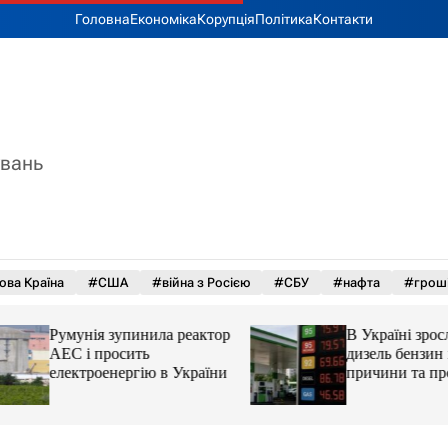
Головна
Економіка
Корупція
Політика
Контакти
увань
ова Країна
#США
#війна з Росією
#СБУ
#нафта
#грош
Румунія зупинила реактор
В Україні зросли 
АЕС і просить
дизель бензин і ав
електроенергію в України
причини та прогн