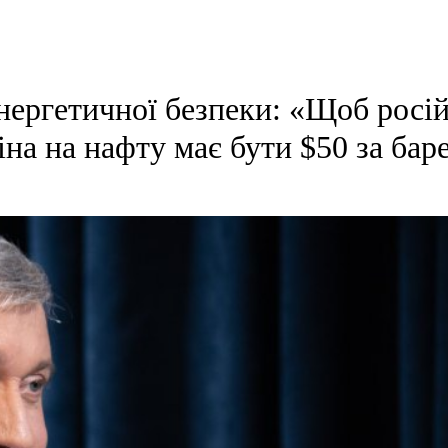
енергетичної безпеки: «Щоб росі
іна на нафту має бути $50 за бар