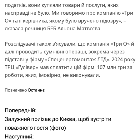
податків, вони купляли товари й послуги, яких
насправді не було. Ми говоримо про компанію «Три
О» та її керівника, якому було вручено підозру», –
сказала речниця БЕБ Альона Матвєєва.
Розслідувачі також з’ясували, що компанія «Три О» й
далі проводить сумнівні операції, зокрема через
підставну фірму «Спеценергомонтаж ЛТД». 2024 року
ТРЦ «Гулівер» мав сплатити цій фірмі 107 млн грн за
роботи, яких, імовірно, не виконували.
Позначено
Останнє
Попередній:
Н
Залужний приїхав до Києва, щоб зустріти
а
поважного гостя (фото)
Наступний:
в