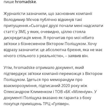
пише
hromadske
.
Журналісти зазначили, що засновник компанії
Володимир Мєчов публічно відкинув такі
припущення.»Сьогодні друзі почали мені надсилати
статті у ЗМІ, у яких, очевидно, ціллю стояла
дискредитація мене. Я прочитав про мої нібито
зв’язки з бізнесменом Віктором Поліщуком. Хочу
відразу зазначити: це абсолютна брехня, яка не має
нічого спільного з реальністю», – заявив він.
Утім, hromadske отримало документ, який
підтверджує зв’язки компанії-переможця з Віктором
Поліщуком. Ідеться про меморандум про
взаєморозуміння, підписаний 2020 року між
Олександром Клименком і ТОВ «БК «Міленіум». У
документі Поліщука вказано як гаранта з боку
покупця приміщень ТРЦ «Гулівер».