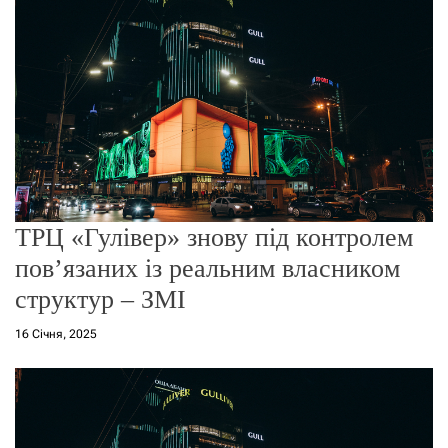
о
р
е
ж
и
м
у
ТРЦ «Гулівер» знову під контролем
пов’язаних із реальним власником
структур – ЗМІ
16 Січня, 2025