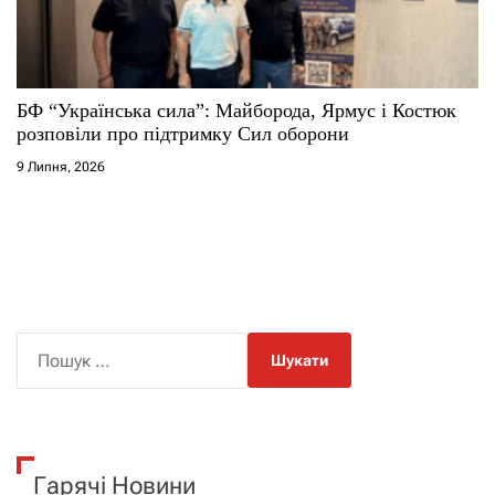
БФ “Українська сила”: Майборода, Ярмус і Костюк
розповіли про підтримку Сил оборони
9 Липня, 2026
П
о
ш
у
к
Гарячі Новини
: