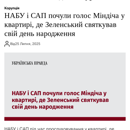
о
р
Корупція
е
НАБУ і САП почули голос Міндіча у
ж
и
квартирі, де Зеленський святкував
м
свій день народження
у
Від
25 Липня, 2025
НАБУ і САП під час прослуховування у квартирі, де