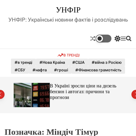
П
УНФІР
е
р
УНФІР: Українські новини фактів і розслідувань
е
й
т
П
М
П
и
е
е
о
д
р
н
ш
В ТРЕНДІ
е
ю
у
о
м
к
#в тренді
#Нова Країна
#США
#війна з Росією
в
и
м
#СБУ
#нафта
#гроші
#Фінансова грамотність
к
і
а
ч
с
С і
В Україні зросли ціни на дизель
к
т
раїни
бензин і автогаз: причини та
о
у
прогнози
л
ь
о
р
о
в
о
Позначка:
Міндіч Тімур
г