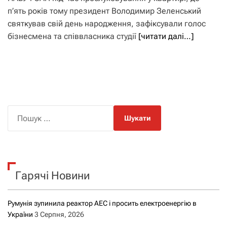
п’ять років тому президент Володимир Зеленський
святкував свій день народження, зафіксували голос
бізнесмена та співвласника студії
[читати далі…]
П
о
ш
у
к
Гарячі Новини
:
Румунія зупинила реактор АЕС і просить електроенергію в
України
3 Серпня, 2026