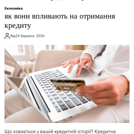
о
р
Економіка
е
як вони впливають на отримання
ж
и
кредиту
м
у
Від
24 Березня, 2026
Що ховається у вашій кредитній історії? Кредитна