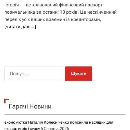
історія — деталізований фінансовий паспорт
позичальника за останні 10 років. Це нескінченний
перелік усіх ваших взаємин із кредиторами,
[читати далі…]
П
о
ш
у
к
Гарячі Новини
:
економістка Наталія Колесніченко пояснила наслідки для
експорту цін і курсу
6 Серпня, 2026