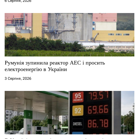
6 Серпня, 2026
с
і
в
Румунія зупинила реактор АЕС і просить
електроенергію в України
3 Серпня, 2026