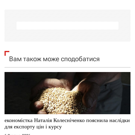
і
г
а
ц
Вам також може сподобатися
і
я
з
а
п
економістка Наталія Колесніченко пояснила наслідки
и
для експорту цін і курсу