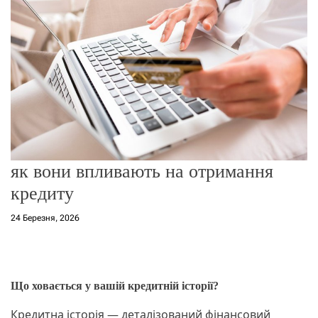
о
р
е
ж
и
м
у
як вони впливають на отримання
кредиту
24 Березня, 2026
Що ховається у вашій кредитній історії?
Кредитна історія — деталізований фінансовий