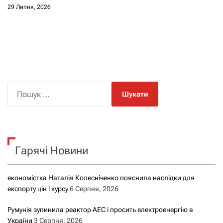
29 Липня, 2026
П
о
ш
у
к
Гарячі Новини
:
економістка Наталія Колесніченко пояснила наслідки для
експорту цін і курсу
6 Серпня, 2026
Румунія зупинила реактор АЕС і просить електроенергію в
України
3 Серпня, 2026