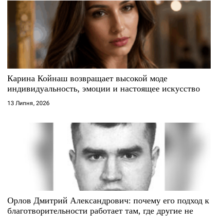
а
п
и
с
Карина Койнаш возвращает высокой моде
индивидуальность, эмоции и настоящее искусство
і
13 Липня, 2026
в
Орлов Дмитрий Александрович: почему его подход к
благотворительности работает там, где другие не