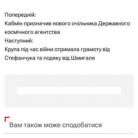
Попередній:
Н
Кабмін призначив нового очільника Державного
а
космічного агентства
Наступний:
в
Крупа під час війни отримала грамоту від
і
Стефанчука та подяку від Шмигаля
г
а
ц
і
я
Вам також може сподобатися
з