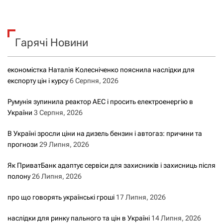
ш
у
к
Гарячі Новини
:
економістка Наталія Колесніченко пояснила наслідки для
експорту цін і курсу
6 Серпня, 2026
Румунія зупинила реактор АЕС і просить електроенергію в
України
3 Серпня, 2026
В Україні зросли ціни на дизель бензин і автогаз: причини та
прогнози
29 Липня, 2026
Як ПриватБанк адаптує сервіси для захисників і захисниць після
полону
26 Липня, 2026
про що говорять українські гроші
17 Липня, 2026
наслідки для ринку пального та цін в Україні
14 Липня, 2026