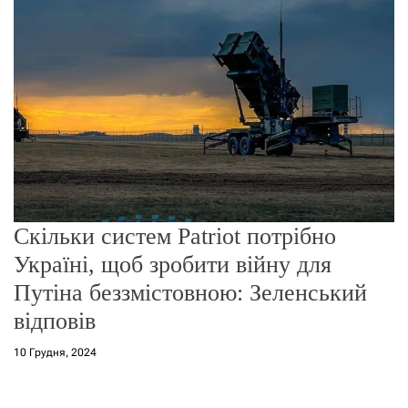
о
р
е
ж
и
м
у
Скільки систем Patriot потрібно
Україні, щоб зробити війну для
Путіна беззмістовною: Зеленський
відповів
10 Грудня, 2024