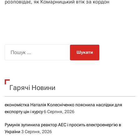
розповідає, як Комарницький втік за кордон
П
о
ш
у
к
Гарячі Новини
:
економістка Наталія Колесніченко пояснила наслідки для
експорту цін і курсу
6 Серпня, 2026
Румунія зупинила реактор АЕС і просить електроенергію в
України
3 Серпня, 2026