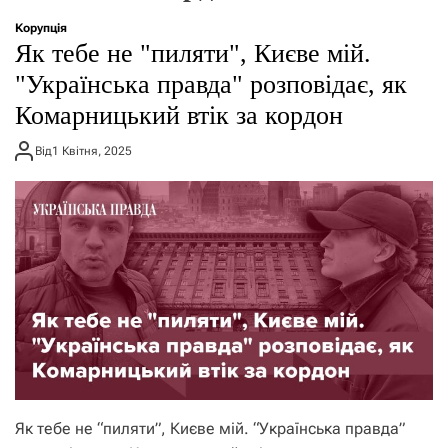
о
р
Корупція
е
Як тебе не "пиляти", Києве мій.
ж
и
"Українська правда" розповідає, як
м
Комарницький втік за кордон
у
Від
1 Квітня, 2025
Як тебе не “пиляти”, Києве мій. “Українська правда”