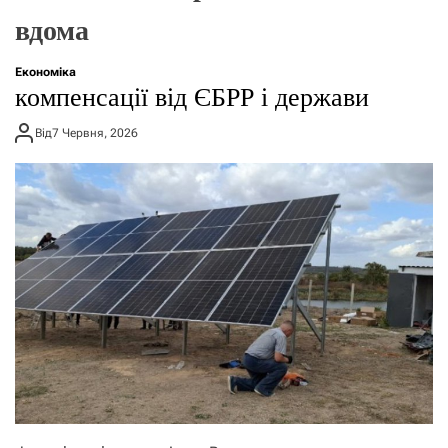
о
вдома
р
е
ж
Економіка
и
компенсації від ЄБРР і держави
м
у
Від
7 Червня, 2026