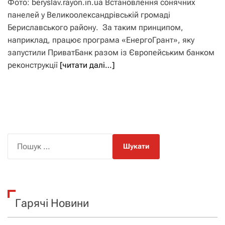
Фото: beryslav.rayon.in.ua Встановлення сонячних
панелей у Великоолександрівській громаді
Бериславського району. За таким принципом,
наприклад, працює програма «ЕнергоГрант», яку
запустили ПриватБанк разом із Європейським банком
реконструкції
[читати далі…]
П
о
ш
у
к
Гарячі Новини
: