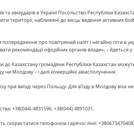
в та авіаударів в Україні Посольство Республіки Казахст
ти території, наближені до місць ведення активних бо
.
 попередження про повітряний наліт і негайно піти в ук
ати рекомендації офіційних органів влади», – йдеться у 
ни до Казахстану громадяни Республіки Казахстан можут
 чи Молдову – і далі комерційні авіасполучення.
у при виїзді через Польщу. Для в’їзду в Молдову віза не
ва: +38(044) 4831596, +38(044) 4891031.
ь скористатися телофоном гарячої лінії: +380673470408