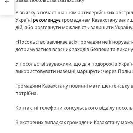
 Сил
У зв’язку з почастішанням артилерійських обстрілі
Україні
рекомендує
громадянам Казахстану залиши
дій, або розглянути можливість залишити Україну
«Посольство закликає всіх громадян не ігнорувати
дотримуватися власних заходів безпеки та виконув
У посольстві зауважили, що для подорожі з Украї
використовувати наземні маршрути: через Польщу
Громадяни Казахстану повинні мати шенгенську віз
потрібна.
Контактні телефони консульського відділу посольст
В екстрених випадках громадяни Казахстану можут