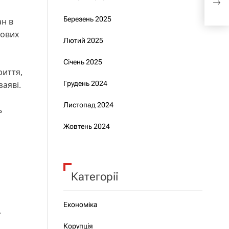
Sto
Березень 2025
ан в
йових
Лютий 2025
Січень 2025
риття,
заяві.
Грудень 2024
Листопад 2024
ь
Жовтень 2024
Категорії
Економіка
.
Корупція