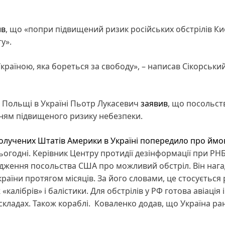
ив
, що «попри підвищений ризик російських обстрілів Ки
у».
країною, яка бореться за свободу», – написав Сікорський
 Польщі в Україні Пьотр Лукасевич
заявив
, що посольст
ням підвищеного ризику небезпеки.
олучених Штатів Америки в Україні попередило про ймо
сьогодні. Керівник Центру протидії дезінформації при РН
дження посольства США про можливий обстріл. Він нага
країни протягом місяців. За його словами, це стосується 
калібрів» і балістики. Для обстрілів у РФ готова авіація 
ж складах. Також кораблі. Коваленко додав, що Україна ра