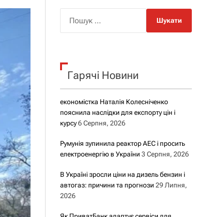
о
р
П
о
о
в
о
ш
г
у
о
р
к
е
Гарячі Новини
:
ж
и
м
у
економістка Наталія Колесніченко
пояснила наслідки для експорту цін і
курсу
6 Серпня, 2026
Румунія зупинила реактор АЕС і просить
електроенергію в України
3 Серпня, 2026
В Україні зросли ціни на дизель бензин і
автогаз: причини та прогнози
29 Липня,
2026
Як ПриватБанк адаптує сервіси для