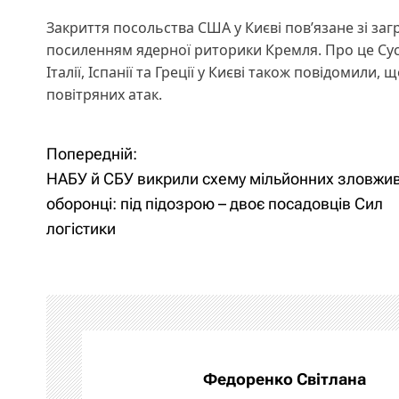
Закриття посольства США у Києві пов’язане зі ​​за
посиленням ядерної риторики Кремля. Про це Су
Італії, Іспанії та Греції у Києві також повідомил
повітряних атак.
Попередній:
Н
НАБУ й СБУ викрили схему мільйонних зловжив
а
оборонці: під підозрою – двоє посадовців Сил
логістики
в
і
г
а
Федоренко Світлана
ц