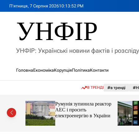
П
П’ятниця, 7 Серпня 2026
10
:
13
:
53
PM
е
р
УНФІР
е
й
т
и
УНФІР: Українські новини фактів і розслід
д
о
в
Головна
Економіка
Корупція
Політика
Контакти
м
і
с
В ТРЕНДІ
#в тренді
#Н
т
у
лія
Румунія зупинила реактор
яснила
АЕС і просить
орту цін і
електроенергію в України