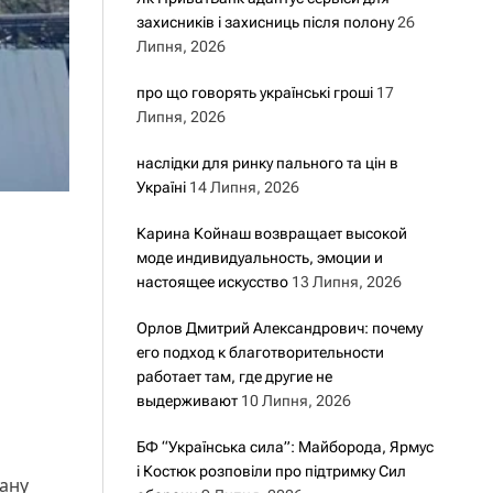
захисників і захисниць після полону
26
Липня, 2026
про що говорять українські гроші
17
Липня, 2026
наслідки для ринку пального та цін в
Україні
14 Липня, 2026
Карина Койнаш возвращает высокой
моде индивидуальность, эмоции и
настоящее искусство
13 Липня, 2026
Орлов Дмитрий Александрович: почему
его подход к благотворительности
работает там, где другие не
выдерживают
10 Липня, 2026
БФ “Українська сила”: Майборода, Ярмус
і Костюк розповіли про підтримку Сил
ану