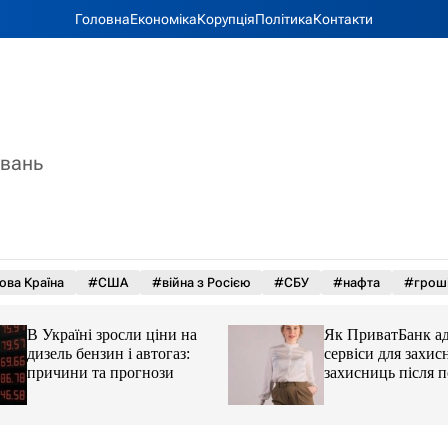
Головна
Економіка
Корупція
Політика
Контакти
увань
ова Країна
#США
#війна з Росією
#СБУ
#нафта
#грош
В Україні зросли ціни на
Як ПриватБанк а
дизель бензин і автогаз:
сервіси для захисн
причини та прогнози
захисниць після 