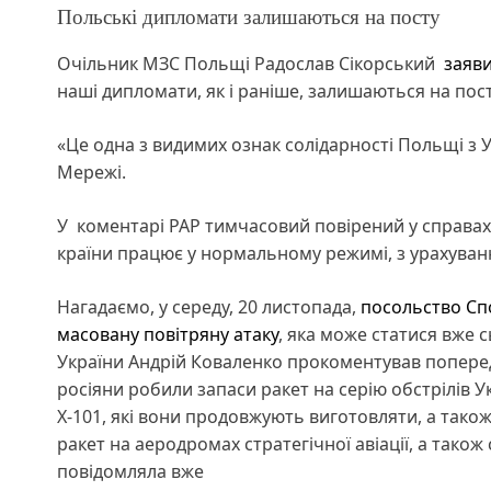
Польські дипломати залишаються на посту
Очільник МЗС Польщі Радослав Сікорський
заяв
наші дипломати, як і раніше, залишаються на пост
«Це одна з видимих ознак солідарності Польщі з У
Мережі.
У коментарі PAP тимчасовий повірений у справах
країни працює у нормальному режимі, з урахуван
Нагадаємо, у середу, 20 листопада,
посольство Сп
масовану повітряну атаку
, яка може статися вже 
України Андрій Коваленко прокоментував попере
росіяни робили запаси ракет на серію обстрілів У
Х-101, які вони продовжують виготовляти, а також «
ракет на аеродромах стратегічної авіації, а тако
повідомляла вже