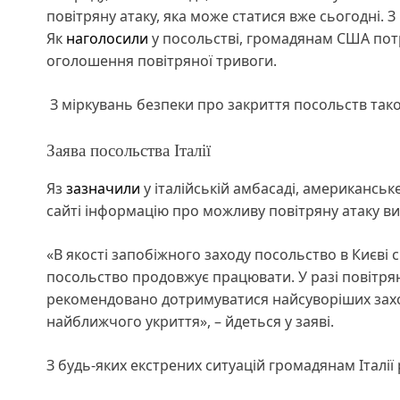
повітряну атаку, яка може статися вже сьогодні.
Як
наголосили
у посольстві, громадянам США пот
оголошення повітряної тривоги.
З міркувань безпеки про закриття посольств так
Заява посольства Італії
Яз
зазначили
у італійській амбасаді, американсь
сайті інформацію про можливу повітряну атаку вис
«В якості запобіжного заходу посольство в Києві
посольство продовжує працювати. У разі повітряної
рекомендовано дотримуватися найсуворіших заход
найближчого укриття», – йдеться у заяві.
З будь-яких екстрених ситуацій громадянам Італії