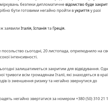
 З міркувань безпеки дипломатичне
відомство буде закрит
рібно бути готовими негайно пройти в
укриття
у разі
ож заявили
Італія,
Іспанія
та
Греція
.
ке посольство сьогодні, 20 листопада, оприлюднило на с
окої інтенсивності.
 сьогодні залишатиметься закритим для відвідування. Од
 тривоги всім громадянам Італії, які знаходяться в краї
ів із зменшення ризику та негайно звернутися до
 радять негайно звертатися за номером +380 (50) 310 21 1