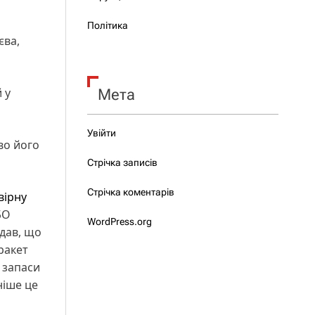
Політика
єва,
 у
Мета
Увійти
во його
Стрічка записів
Стрічка коментарів
вірну
БО
WordPress.org
дав, що
ракет
і запаси
ніше це