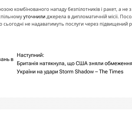
грозою комбінованого нападу безпілотників і ракет, а не з
спільному
уточнили
джерела в дипломатичній місії. Пос
и, що сьогодні не надаватимуть послуги через підвищений 
Наступний:
ань в
Британія натякнула, що США зняли обмеження
України на удари Storm Shadow – The Times