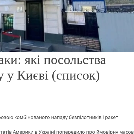
аки: які посольства
 у Києві (список)
грозою комбінованого нападу безпілотників і ракет
атів Америки в Україні попередило про ймовірну масов