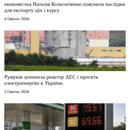
и
економістка Наталія Колесніченко пояснила наслідки
для експорту цін і курсу
с
6 Серпня, 2026
і
в
Румунія зупинила реактор АЕС і просить
електроенергію в України
3 Серпня, 2026