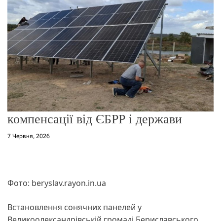
о
р
е
ж
и
м
у
компенсації від ЄБРР і держави
7 Червня, 2026
Фото: beryslav.rayon.in.ua
Встановлення сонячних панелей у
Великоолександрівській громаді Бериславського