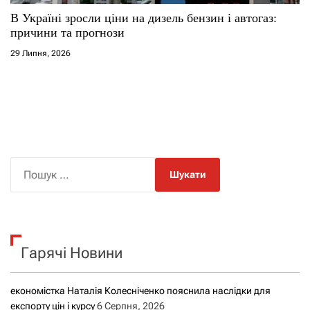
В Україні зросли ціни на дизель бензин і автогаз:
причини та прогнози
29 Липня, 2026
П
о
ш
у
к
Гарячі Новини
:
економістка Наталія Колесніченко пояснила наслідки для
експорту цін і курсу
6 Серпня, 2026