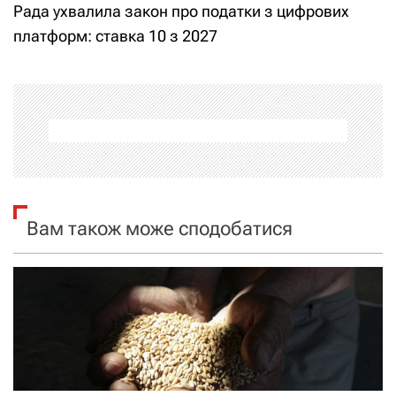
Рада ухвалила закон про податки з цифрових
в
платформ: ставка 10 з 2027
і
г
а
ц
і
Вам також може сподобатися
я
з
а
п