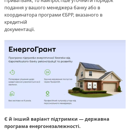
ПриватБанк, то найпростіше уточнити порядок
подання у вашого менеджера банку або в
координатора програми ЄБРР, вказаного в
кредитній
документації.
Є й інший варіант підтримки — державна
програма енергонезалежності.