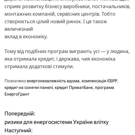
сприяє розвитку бізнесу виробники, постачальників,
монтажних компаній, сервісних центрів. Тобто
створюється цілий новий ринок. І це також
величезний
вклад в економіку.
Тому від подібних програм виграють усі — у людина,
яка отримала кредит, і держава, чия економіка
отримала додаткові стимули.
Позначено
енергонезалежність вдома
,
компенсація ЄБРР
,
кредит на сонячні панелі
,
кредит ПриватБанк
,
програма
ЕнергоГрант
Попередній:
Н
ризики для енергосистеми України влітку
а
Наступний: