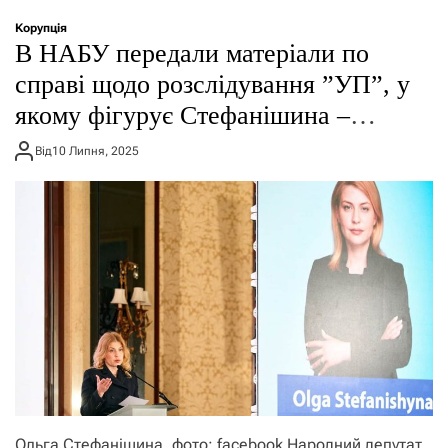
о
р
Корупція
е
В НАБУ передали матеріали по
ж
и
справі щодо розслідування ”УП”, у
м
якому фігурує Стефанішина –
у
нардеп
Від
10 Липня, 2025
Ольга Стефанішина, фото: facebook Народний депутат