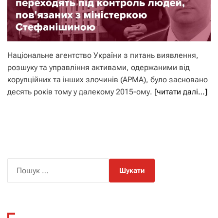
Національне агентство України з питань виявлення,
розшуку та управління активами, одержаними від
корупційних та інших злочинів (АРМА), було засновано
десять років тому у далекому 2015-ому.
[читати далі…]
П
о
ш
у
к