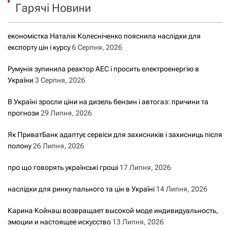
Гарячі Новини
:
економістка Наталія Колесніченко пояснила наслідки для
експорту цін і курсу
6 Серпня, 2026
Румунія зупинила реактор АЕС і просить електроенергію в
України
3 Серпня, 2026
В Україні зросли ціни на дизель бензин і автогаз: причини та
прогнози
29 Липня, 2026
Як ПриватБанк адаптує сервіси для захисників і захисниць після
полону
26 Липня, 2026
про що говорять українські гроші
17 Липня, 2026
наслідки для ринку пального та цін в Україні
14 Липня, 2026
Карина Койнаш возвращает высокой моде индивидуальность,
эмоции и настоящее искусство
13 Липня, 2026