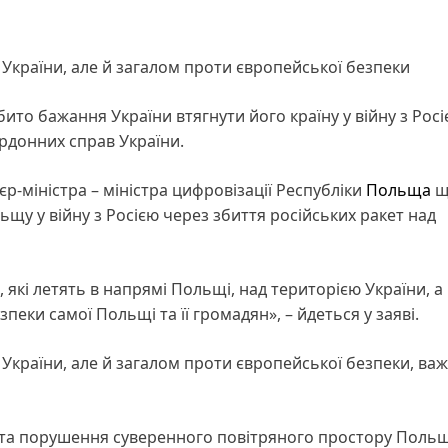
 України, але й загалом проти європейської безпеки
то бажання України втягнути його країну у війну з Росі
рдонних справ України.
-міністра – міністра цифровізації Республіки
Польща
щ
щу у війну з Росією через збиття російських ракет над
 які летять в напрямі Польщі, над територією України, а
пеки самої Польщі та її громадян», – йдеться у заяві.
 України, але й загалом проти європейської безпеки, в
и та порушення суверенного повітряного простору Польщ