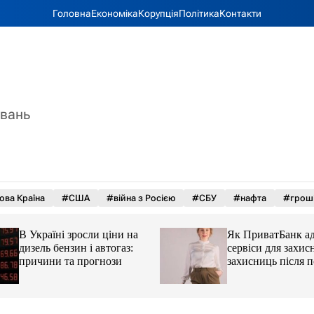
Головна
Економіка
Корупція
Політика
Контакти
увань
ова Країна
#США
#війна з Росією
#СБУ
#нафта
#грош
В Україні зросли ціни на
Як ПриватБанк а
дизель бензин і автогаз:
сервіси для захисн
причини та прогнози
захисниць після 