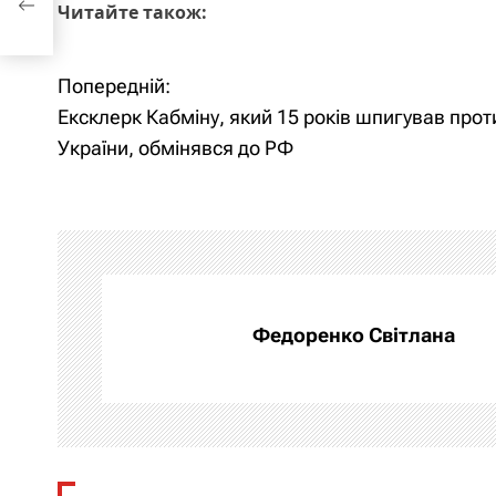
Читайте також:
Попередній:
Н
Ексклерк Кабміну, який 15 років шпигував прот
а
України, обмінявся до РФ
в
і
г
а
Федоренко Світлана
ц
і
я