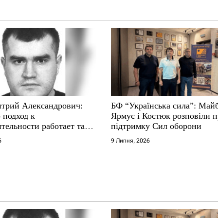
трий Александрович:
БФ “Українська сила”: Май
 подход к
Ярмус і Костюк розповіли 
тельности работает там,
підтримку Сил оборони
е не выдерживают
6
9 Липня, 2026