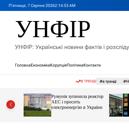
П
П’ятниця, 7 Серпня 2026
2
:
14
:
54
AM
е
р
УНФІР
е
й
т
и
УНФІР: Українські новини фактів і розслід
д
о
в
Головна
Економіка
Корупція
Політика
Контакти
м
і
с
В ТРЕНДІ
#в тренді
#Н
т
у
лія
Румунія зупинила реактор
яснила
АЕС і просить
орту цін і
електроенергію в України