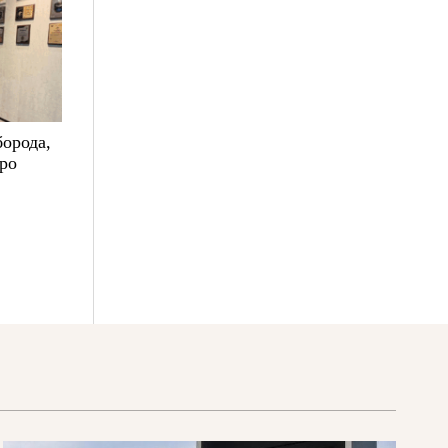
борода,
про