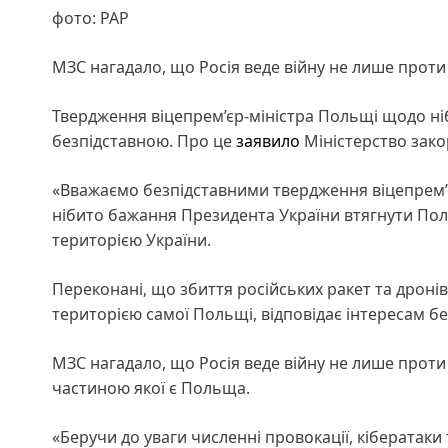
фото: РАР
МЗС нагадало, що Росія веде війну не лише проти
Твердження віцепрем’єр-міністра Польщі щодо ніби
безпідставною. Про це
заявило
Міністерство зако
«Вважаємо безпідставними твердження віцепрем’єр
нібито бажання Президента України втягнути Поль
територією України.
Переконані, що збиття російських ракет та дронів,
територією самої Польщі, відповідає інтересам без
МЗС нагадало, що Росія веде війну не лише проти
частиною якої є Польща.
«Беручи до уваги численні провокації, кібератак