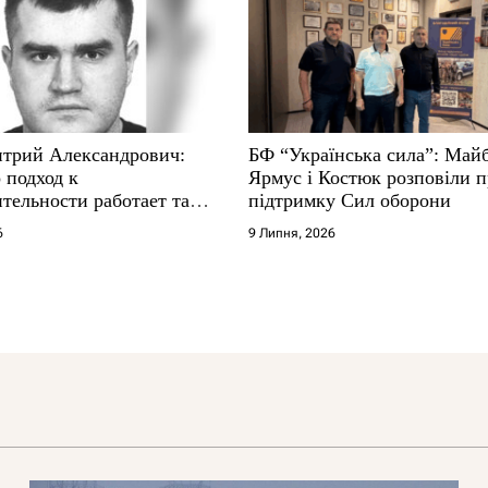
трий Александрович:
БФ “Українська сила”: Май
 подход к
Ярмус і Костюк розповіли 
тельности работает там,
підтримку Сил оборони
е не выдерживают
6
9 Липня, 2026