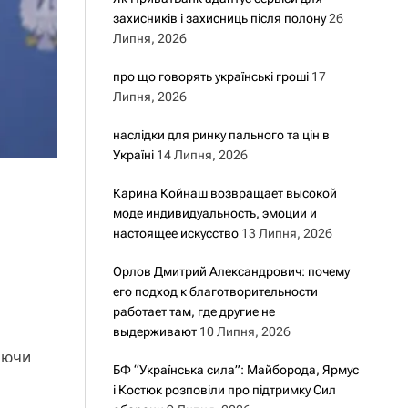
захисників і захисниць після полону
26
Липня, 2026
про що говорять українські гроші
17
Липня, 2026
наслідки для ринку пального та цін в
Україні
14 Липня, 2026
Карина Койнаш возвращает высокой
моде индивидуальность, эмоции и
настоящее искусство
13 Липня, 2026
Орлов Дмитрий Александрович: почему
его подход к благотворительности
работает там, где другие не
выдерживают
10 Липня, 2026
гаючи
БФ “Українська сила”: Майборода, Ярмус
і Костюк розповіли про підтримку Сил