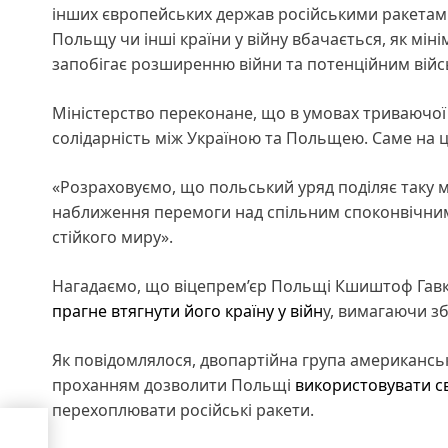
інших європейських держав російськими ракетами
Польщу чи інші країни у війну вбачається, як мін
запобігає розширенню війни та потенційним війс
Міністерство переконане, що в умовах триваючої 
солідарність між Україною та Польщею. Саме на ц
«Розраховуємо, що польський уряд поділяє таку м
наближення перемоги над спільним споконвічним
стійкого миру».
Нагадаємо, що віцепрем’єр Польщі Кшиштоф Гавк
прагне втягнути його країну у війн
у, вимагаючи зб
Як повідомлялося, двопартійна група американсь
проханням дозволити Польщі
використовувати с
перехоплювати російські ракети.
в
явся