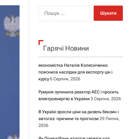
о
р
П
о
о
в
о
ш
г
у
о
р
к
е
Гарячі Новини
:
ж
и
м
у
економістка Наталія Колесніченко
пояснила наслідки для експорту цін і
курсу
6 Серпня, 2026
Румунія зупинила реактор АЕС і просить
електроенергію в України
3 Серпня, 2026
В Україні зросли ціни на дизель бензин і
автогаз: причини та прогнози
29 Липня,
2026
Як ПриватБанк адаптує сервіси для