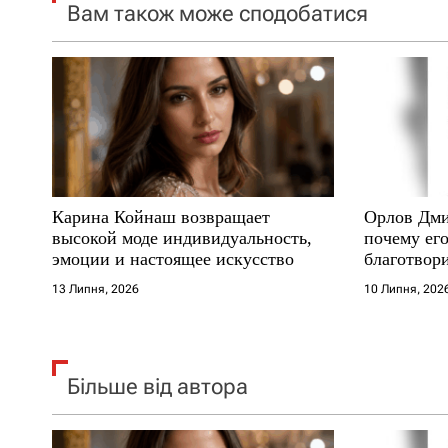
Вам також може сподобатися
з
а
п
и
с
Карина Койнаш возвращает
Орлов Дми
і
высокой моде индивидуальность,
почему его
эмоции и настоящее искусство
благотвори
в
где други
13 Липня, 2026
10 Липня, 202
Більше від автора