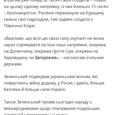
на цьому одному напрямку, із них близько 15 тисяч
– безповоротно. Росіяни перекинули на Курщину
сильні свої підрозділи, там задіяні солдати з
Північної Кореї.
«Важливо, що всю цю свою силу окупант не може
зараз спрямувати на інші наші напрямки, зокрема
на Донеччину, зокрема проти Сум, зокрема на
Харківщину чи
Запоріжжя
», – наголосив очільник
держави.
Зеленський подякував українським воїнам, які
повертають війну додому, у Росію, і дають більше
безпеки й більше сили Україні.
Також Зеленський провів сьогодні нараду з
міжнародниками щодо планування подальших
зустрічей і перемовин на січень.