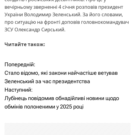
вечірньому зверненні 4 січня розповів президент
України Володимир Зеленський. За його словами,
про ситуацію на фронті доповів головнокомандувач
ЗСУ Олександр Сирський.
Читайте також:
Попередній:
Н
Стало відомо, які закони найчастіше ветував
а
Зеленський за час президентства
Наступний:
в
Лубінець повідомив обнадійливі новини щодо
і
обмінів полоненими у 2025 році
г
а