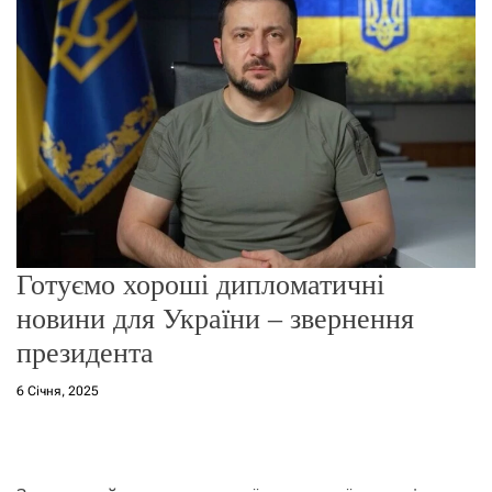
о
р
е
ж
и
м
у
Готуємо хороші дипломатичні
новини для України – звернення
президента
6 Січня, 2025