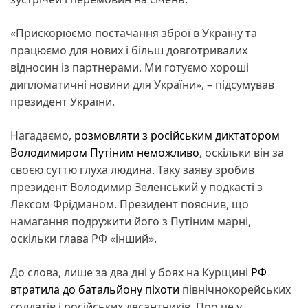
«Прискорюємо постачання зброї в Україну та
працюємо для нових і більш довготривалих
відносин із партнерами. Ми готуємо хороші
дипломатичні новини для України», – підсумував
президент України.
Нагадаємо,
розмовляти з російським диктатором
Володимиром Путіним неможливо
, оскільки він за
своєю суттю глуха людина. Таку заяву зробив
президент Володимир Зеленський у подкасті з
Лексом Фрідманом. Президент пояснив, що
намагання подружити його з Путіним марні,
оскільки глава РФ «інший».
До слова, лише за два дні у боях на Курщині
РФ
втратила до батальйону піхоти
північнокорейських
солдатів і російських десантників. Про це у