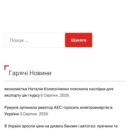
П
о
ш
у
к
Гарячі Новини
:
економістка Наталія Колесніченко пояснила наслідки для
експорту цін і курсу
6 Серпня, 2026
Румунія зупинила реактор АЕС і просить електроенергію в
України
3 Серпня, 2026
В Україні зросли ціни на дизель бензин і автогаз: причини та