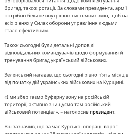
обговорювалося питання щодо комплектування
бригад, також ротації. За словами президента, армії
потрібно більше внутрішніх системних змін, щоб на
всіх рівнях у Силах оборони управління людьми
стало ефективним.
Також сьогодні були детальні доповіді
відповідальних командувачів щодо формування й
тренування бригад український військових.
Зеленський нагадав, що сьогодні рівно п’ять місяців
від початку дій українських військових на Курщині.
«І ми зберігаємо буферну зону на російській
території, активно знищуємо там російський
військовий потенціал», – наголосив
президент
.
Він зазначив, що за час Курської операції
ворог
втратив уже понад 38 тисяч своїх солдатів – тільки