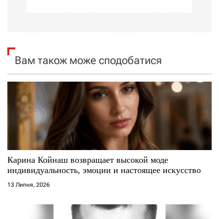
ц
і
я
Вам також може сподобатися
з
а
п
и
с
Карина Койнаш возвращает высокой моде
индивидуальность, эмоции и настоящее искусство
і
13 Липня, 2026
в