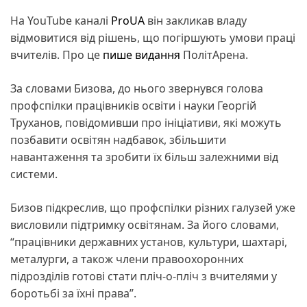
На YouTube каналі
ProUA
він закликав владу
відмовитися від рішень, що погіршують умови праці
вчителів. Про це
пише видання
ПолітАрена.
За словами Бизова, до нього звернувся голова
профспілки працівників освіти і науки Георгій
Труханов, повідомивши про ініціативи, які можуть
позбавити освітян надбавок, збільшити
навантаження та зробити їх більш залежними від
системи.
Бизов підкреслив, що профспілки різних галузей уже
висловили підтримку освітянам. За його словами,
“працівники державних установ, культури, шахтарі,
металурги, а також члени правоохоронних
підрозділів готові стати пліч-о-пліч з вчителями у
боротьбі за їхні права”.