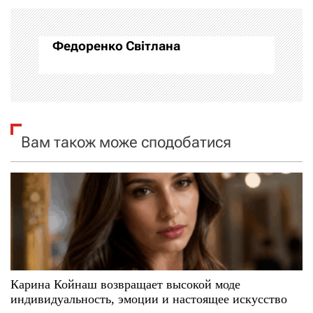
а
ц
Федоренко Світлана
і
я
з
Вам також може сподобатися
а
п
и
с
і
Карина Койнаш возвращает высокой моде
индивидуальность, эмоции и настоящее искусство
в