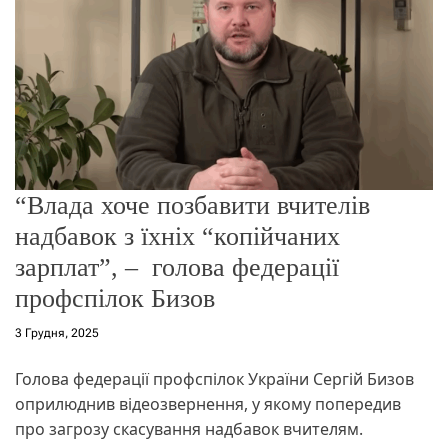
о
р
е
ж
и
м
у
“Влада хоче позбавити вчителів
надбавок з їхніх “копійчаних
зарплат”, – голова федерації
профспілок Бизов
3 Грудня, 2025
Голова федерації профспілок України Сергій Бизов
оприлюднив відеозвернення, у якому попередив
про загрозу скасування надбавок вчителям.