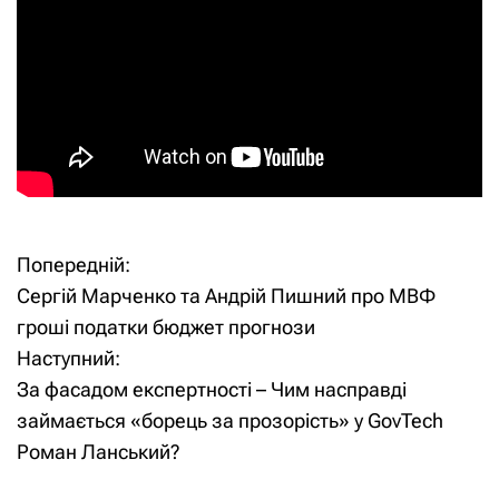
Попередній:
Н
Сергій Марченко та Андрій Пишний про МВФ
а
гроші податки бюджет прогнози
Наступний:
в
За фасадом експертності – Чим насправді
і
займається «борець за прозорість» у GovTech
Роман Ланський?
г