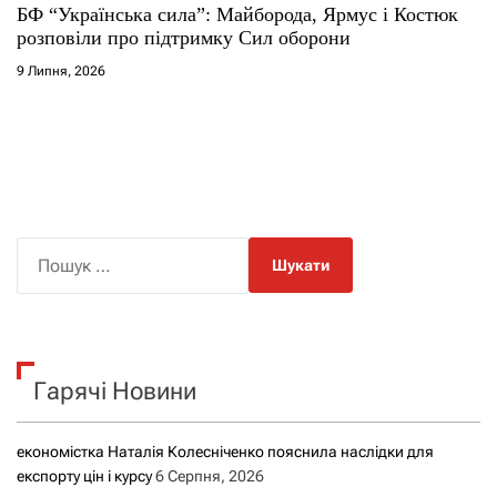
БФ “Українська сила”: Майборода, Ярмус і Костюк
розповіли про підтримку Сил оборони
9 Липня, 2026
П
о
ш
у
к
Гарячі Новини
:
економістка Наталія Колесніченко пояснила наслідки для
експорту цін і курсу
6 Серпня, 2026