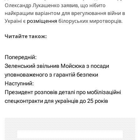
Олександр Лукашенко заявив, що нібито
найкращим варіантом для врегулювання війни в
Україні є
розміщення
білоруських миротворців.
Читайте також:
Попередній:
Н
Зеленський звільнив Мойсюка з посади
а
уповноваженого з гарантій безпеки
Наступний:
в
Президент розповів деталі про мобілізаційні
і
спецконтракти для українців до 25 років
г
а
ц