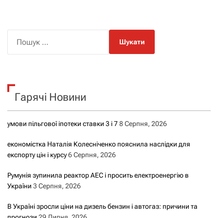
П
о
ш
у
к
Гарячі Новини
:
умови пільгової іпотеки ставки 3 і 7
8 Серпня, 2026
економістка Наталія Колесніченко пояснила наслідки для
експорту цін і курсу
6 Серпня, 2026
Румунія зупинила реактор АЕС і просить електроенергію в
України
3 Серпня, 2026
В Україні зросли ціни на дизель бензин і автогаз: причини та
прогнози
29 Липня, 2026