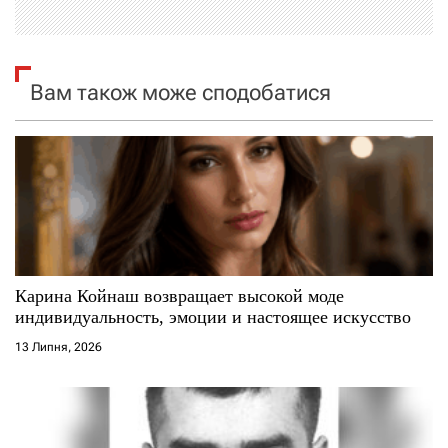
і
я
Вам також може сподобатися
з
а
п
и
с
Карина Койнаш возвращает высокой моде
индивидуальность, эмоции и настоящее искусство
і
13 Липня, 2026
в