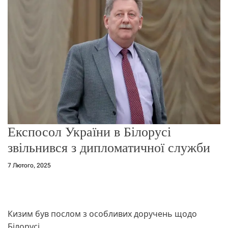
о
р
е
ж
и
м
у
Експосол України в Білорусі
звільнився з дипломатичної служби
7 Лютого, 2025
Кизим був послом з особливих доручень щодо
Білорусі