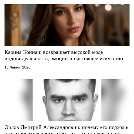
з
а
п
и
с
Карина Койнаш возвращает высокой моде
индивидуальность, эмоции и настоящее искусство
і
13 Липня, 2026
в
Орлов Дмитрий Александрович: почему его подход к
благотворительности работает там, где другие не