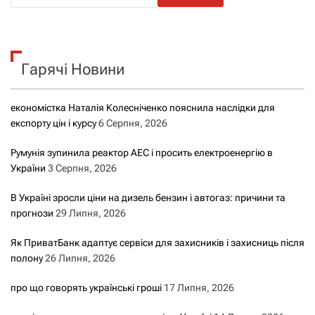
ш
у
к
Гарячі Новини
:
економістка Наталія Колесніченко пояснила наслідки для
експорту цін і курсу
6 Серпня, 2026
Румунія зупинила реактор АЕС і просить електроенергію в
України
3 Серпня, 2026
В Україні зросли ціни на дизель бензин і автогаз: причини та
прогнози
29 Липня, 2026
Як ПриватБанк адаптує сервіси для захисників і захисниць після
полону
26 Липня, 2026
про що говорять українські гроші
17 Липня, 2026