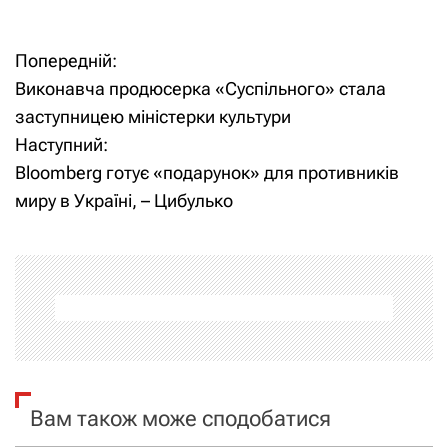
Попередній:
Н
Виконавча продюсерка «Суспільного» стала
а
заступницею міністерки культури
Наступний:
в
Bloomberg готує «подарунок» для противників
і
миру в Україні, – Цибулько
г
а
ц
і
я
Вам також може сподобатися