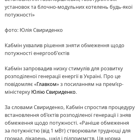
установок та блочно-модульних котелень будь-якої
потужності»
фото: Юлія Свириденко
Кабмін ухвалив рішення зняти обмеження щодо
потужності енергообʼєктів
Кабмін запровадив низку стимулів для розвитку
розподіленої генерації енергії в Україні. Про це
повідомляє «
Главком
» з посиланням на прем’єр-
міністерку
Юлію Свириденко
.
За словами Свириденко, Кабмін спростив процедуру
встановлення об’єктів розподіленої генерації і зняв
обмеження щодо потужності. «Раніше обмеження
за потужністю (від 1 мВт) створювали труднощі для
громад, лікарень, шкіл і підприємств. Ця норма