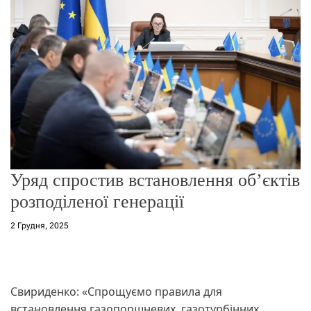
о
р
е
ж
и
м
у
Уряд спростив встановлення об’єктів
розподіленої генерації
2 Грудня, 2025
Свириденко: «Спрощуємо правила для
встановлення газопоршневих, газотурбінних