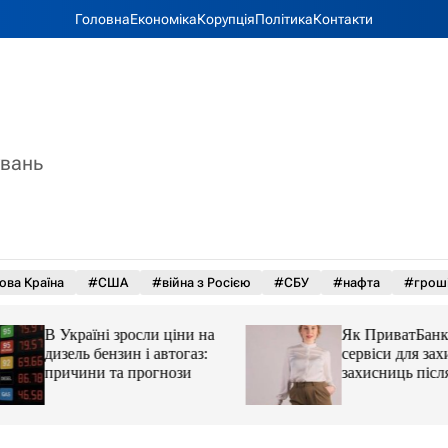
Головна
Економіка
Корупція
Політика
Контакти
увань
ова Країна
#США
#війна з Росією
#СБУ
#нафта
#грош
В Україні зросли ціни на
Як ПриватБанк а
дизель бензин і автогаз:
сервіси для захисн
причини та прогнози
захисниць після 