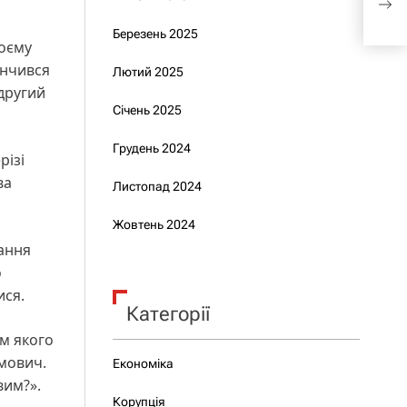
піх
Березень 2025
воєму
інчився
Лютий 2025
 другий
Січень 2025
Грудень 2024
різі
ва
Листопад 2024
Жовтень 2024
вання
о
ися.
Категорії
ем якого
амович.
Економіка
вим?».
Корупція