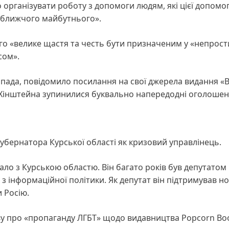
 організувати роботу з допомоги людям, які цієї допомог
йближчого майбутнього».
ього «велике щастя та честь бути призначеним у «непрос
сом».
пада, повідомило посилання на свої джерела видання «
турі Хінштейна зупинилися буквально напередодні оголошен
убернатора Курської області як кризовий управлінець.
ло з Курською областю. Він багато років був депутатом
 інформаційної політики. Як депутат він підтримував но
 Росію.
ву про «пропаганду ЛГБТ» щодо видавництва Popcorn Boo