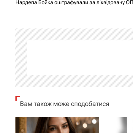
Нардепа Бойка оштрафували за ліквідовану 
а
в
і
г
а
ц
і
я
Вам також може сподобатися
з
а
п