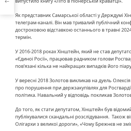
випустило книгу «Літо в піонерській краватці».
Як представник Самарської області у Держдумі Хі
телеграм-каналі. Він мав тривалий публічний кон
достроковою відставкою останнього в травні 2024
термін.
У 2016-2018 роках Хінштейн, який не став депутат
«Єдиної Росії», працював радником голови Росгвар
пов’язані кілька не найкращих випадків його піару
У вересні 2018 Золотов викликав на дуель Олексі
про порушення при держзакупівлях для Росгвардії
політика. Навальний у відповідь покликав Золотова
До того, як стати депутатом, Хінштейн був відом
публікувалися скандальні розслідування. Також ві
Олігархи з великої дороги», «Чому Брежнєв не змі