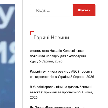
о
р
П
о
о
в
о
ш
г
у
о
р
к
е
Гарячі Новини
:
ж
и
м
у
економістка Наталія Колесніченко
пояснила наслідки для експорту цін і
курсу
6 Серпня, 2026
Румунія зупинила реактор АЕС і просить
електроенергію в України
3 Серпня, 2026
В Україні зросли ціни на дизель бензин і
автогаз: причини та прогнози
29 Липня,
2026
Як ПриватБанк адаптує сервіси для