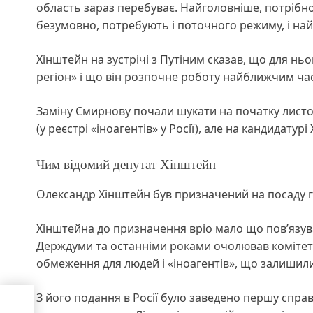
область зараз перебуває. Найголовніше, потрібно
безумовно, потребують і поточного режиму, і на
Хінштейн на зустрічі з Путіним сказав, що для н
регіон» і що він розпочне роботу найближчим ча
Заміну Смирнову почали шукати на початку листо
(у реєстрі «іноагентів» у Росії), але на кандида
Чим відомий депутат Хінштейн
Олександр Хінштейн був призначений на посаду г
Хінштейна до призначення вріо мало що пов’язува
Держдуми та останніми роками очолював комітет з
обмеження для людей і «іноагентів», що залишили
З його подання в Росії було заведено першу спра