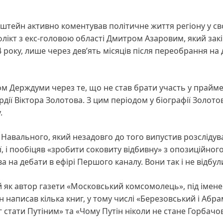
нштейн активно коментував політичне життя регіону у с
флікт з екс-головою області Дмитром Азаровим, який зак
 року, лише через дев’ять місяців після переобрання на
ом Держдуми через те, що не став брати участь у прайме
дії Віктора Золотова. З цим періодом у біографії Золото
.
я Навального, який незадовго до того випустив розсліду
, і пообіцяв «зробити соковиту відбивну» з опозиційног
 на дебати в ефірі Першого каналу. Вони так і не відбул
ий як автор газети «Московський комсомолець», під імен
н написав кілька книг, у тому числі «Березовський і Абр
г стати Путіним» та «Чому Путін ніколи не стане Горбачо