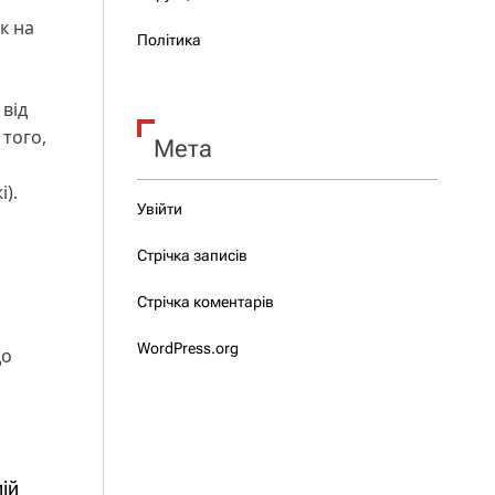
к на
Політика
 від
 того,
Мета
і).
Увійти
Стрічка записів
Стрічка коментарів
WordPress.org
о
ій