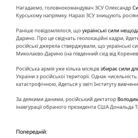
Нагадаємо, головнокомандувач ЗСУ Олександр
Си
Курському напрямку. Наразі ЗСУ знищують росіян
Раніше повідомлялося, що
українські сили нещод
Дарино. Про це свідчать геолокаційні кадри, йдетьс
російські джерела стверджували, що українські с
Миколаєво-Дарино (на південний схід від Коренево)
Російська армія уже кілька місяців
збирає сили дл
України з російської території. Однак чисельність
катастрофічною, йдеться у звіті Інституту вивченн
За деякими даними, російський диктатор
Володим
інавгурації обраного президента США Дональда Тр
Н
Попередній: