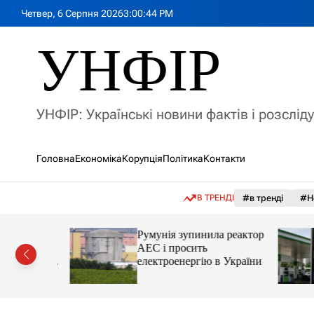
П
Четвер, 6 Серпня 2026
3
:
00
:
46
PM
е
р
УНФІР
е
й
т
и
УНФІР: Українські новини фактів і розслід
д
о
в
Головна
Економіка
Корупція
Політика
Контакти
м
і
с
В ТРЕНДІ
#в тренді
#Н
т
у
лія
Румунія зупинила реактор
яснила
АЕС і просить
орту цін і
електроенергію в України