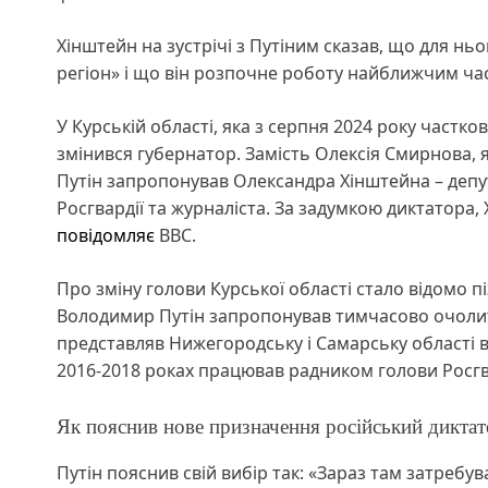
Хінштейн на зустрічі з Путіним сказав, що для н
регіон» і що він розпочне роботу найближчим ча
У Курській області, яка з серпня 2024 року частко
змінився губернатор. Замість Олексія Смирнова, 
Путін запропонував Олександра Хінштейна – депу
Росгвардії та журналіста. За задумкою диктатора
повідомляє
ВВС.
Про зміну голови Курської області стало відомо п
Володимир Путін запропонував тимчасово очолити
представляв Нижегородську і Самарську області в 
2016-2018 роках працював радником голови Росгва
Як пояснив нове призначення російський дикта
Путін пояснив свій вибір так: «Зараз там затребув