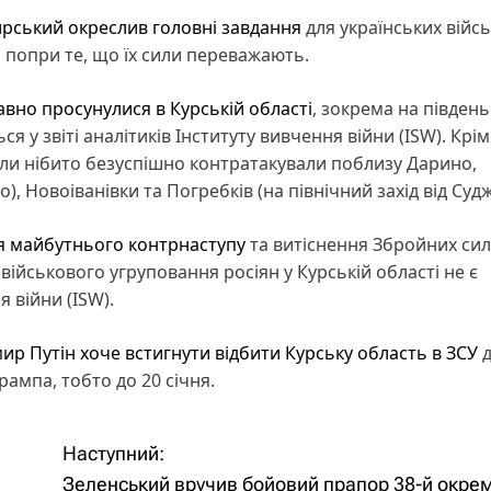
рський окреслив головні завдання
для українських війсь
 попри те, що їх сили переважають.
авно просунулися в Курській області
, зокрема на південь
я у звіті аналітиків Інституту вивчення війни (ISW). Крім
или нібито безуспішно контратакували поблизу Дарино,
, Новоіванівки та Погребків (на північний захід від Судж
я майбутнього контрнаступу
та витіснення Збройних сил
 військового угруповання росіян у Курській області не є
я війни (ISW).
ир Путін хоче встигнути відбити Курську область в ЗСУ
д
ампа, тобто до 20 січня.
Наступний:
Зеленський вручив бойовий прапор 38-й окрем