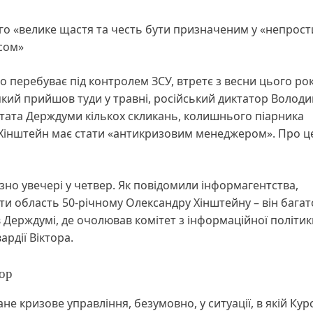
ього «велике щастя та честь бути призначеним у «непрос
сом»
во перебуває під контролем ЗСУ, втретє з весни цього ро
який прийшов туди у травні, російський диктатор Волод
тата Держдуми кількох скликань, колишнього піарника
, Хінштейн має стати «антикризовим менеджером». Про ц
ізно увечері у четвер. Як повідомили інформагентства,
 область 50-річному Олександру Хінштейну – він багат
Держдумі, де очолював комітет з інформаційної політики
рдії Віктора.
тор
ане кризове управління, безумовно, у ситуації, в якій Кур