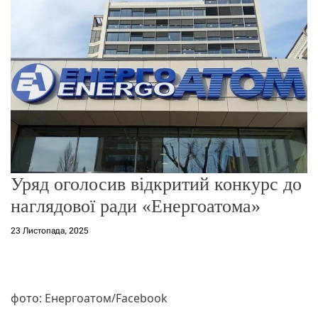
о
р
е
ж
и
м
у
Уряд оголосив відкритий конкурс до
наглядової ради «Енергоатома»
23 Листопада, 2025
фото: Енергоатом/Facebook