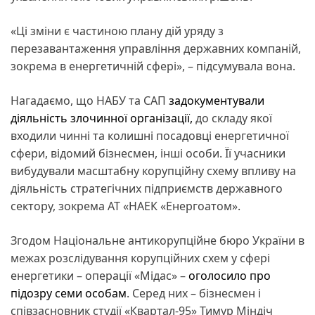
«Ці зміни є частиною плану дій уряду з
перезавантаження управління державних компаній,
зокрема в енергетичній сфері», – підсумувала вона.
Нагадаємо, що НАБУ та САП
задокументували
діяльність злочинної організації,
до складу якої
входили чинні та колишні посадовці енергетичної
сфери, відомий бізнесмен, інші особи. Її учасники
вибудували масштабну корупційну схему впливу на
діяльність стратегічних підприємств державного
сектору, зокрема АТ «НАЕК «Енергоатом».
Згодом Національне антикорупційне бюро України в
межах розслідування корупційних схем у сфері
енергетики – операції «Мідас» –
оголосило про
підозру семи особам
. Серед них – бізнесмен і
співзасновник студії «Квартал-95» Тимур Міндіч