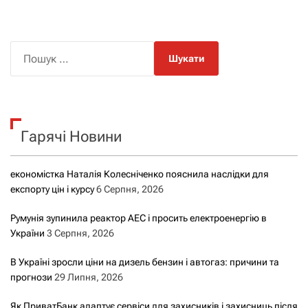
П
о
ш
у
к
Гарячі Новини
:
економістка Наталія Колесніченко пояснила наслідки для
експорту цін і курсу
6 Серпня, 2026
Румунія зупинила реактор АЕС і просить електроенергію в
України
3 Серпня, 2026
В Україні зросли ціни на дизель бензин і автогаз: причини та
прогнози
29 Липня, 2026
Як ПриватБанк адаптує сервіси для захисників і захисниць після