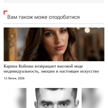
і
я
Вам також може сподобатися
з
а
п
и
с
Карина Койнаш возвращает высокой моде
индивидуальность, эмоции и настоящее искусство
і
13 Липня, 2026
в