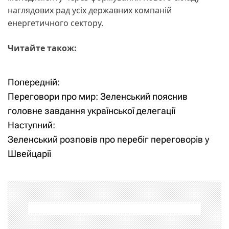
наглядових рад усіх державних компаній
енергетичного сектору.
Читайте також:
Попередній:
Н
Переговори про мир: Зеленський пояснив
а
головне завдання української делегації
Наступний:
в
Зеленський розповів про перебіг переговорів у
і
Швейцарії
г
а
ц