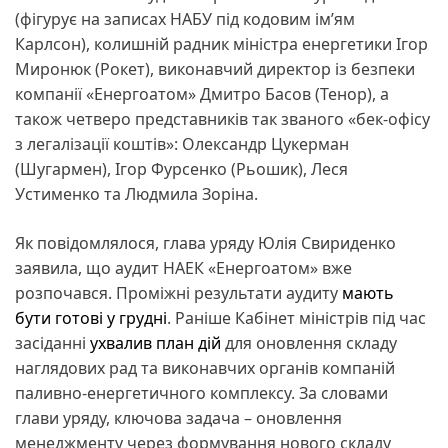
(фігурує на записах НАБУ під кодовим ім’ям
Карлсон), колишній радник міністра енергетики Ігор
Миронюк (Рокет), виконавчий директор із безпеки
компанії «Енергоатом» Дмитро Басов (Тенор), а
також четверо представників так званого «бек-офісу
з легалізації коштів»: Олександр Цукерман
(Шугармен), Ігор Фурсенко (Рьошик), Леся
Устименко та Людмила Зоріна.
Як повідомлялося, глава уряду Юлія Свириденко
заявила, що аудит НАЕК «Енергоатом» вже
розпочався. Проміжні результати аудиту
мають
бути готові у грудні
. Раніше Кабінет міністрів під час
засіданні
ухвалив план дій
для оновлення складу
наглядових рад та виконавчих органів компаній
паливно-енергетичного комплексу. За словами
глави уряду, ключова задача – оновлення
менеджменту через формування нового складу