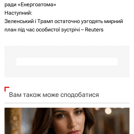
а
ради «Енергоатома»
Наступний:
в
Зеленський і Трамп остаточно узгодять мирний
і
план під час особистої зустрічі – Reuters
г
а
ц
і
я
Вам також може сподобатися
з
а
п