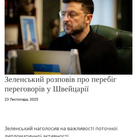
о
р
е
ж
и
м
у
Зеленський розповів про перебіг
переговорів у Швейцарії
23 Листопада, 2025
Зеленський наголосив на важливості поточної
дипломатичної активності