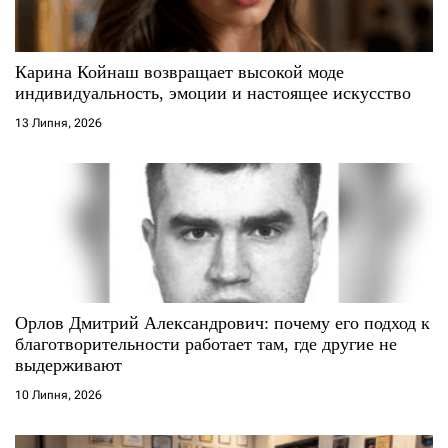
и
с
Карина Койнаш возвращает высокой моде
индивидуальность, эмоции и настоящее искусство
і
13 Липня, 2026
в
Орлов Дмитрий Александрович: почему его подход к
благотворительности работает там, где другие не
выдерживают
10 Липня, 2026