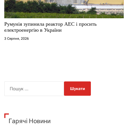
Румунія зупинила реактор АЕС і просить
електроенергію в України
3 Серпня, 2026
П
о
ш
у
к
Гарячі Новини
: