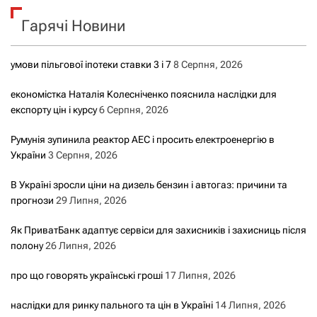
к
Гарячі Новини
:
умови пільгової іпотеки ставки 3 і 7
8 Серпня, 2026
економістка Наталія Колесніченко пояснила наслідки для
експорту цін і курсу
6 Серпня, 2026
Румунія зупинила реактор АЕС і просить електроенергію в
України
3 Серпня, 2026
В Україні зросли ціни на дизель бензин і автогаз: причини та
прогнози
29 Липня, 2026
Як ПриватБанк адаптує сервіси для захисників і захисниць після
полону
26 Липня, 2026
про що говорять українські гроші
17 Липня, 2026
наслідки для ринку пального та цін в Україні
14 Липня, 2026