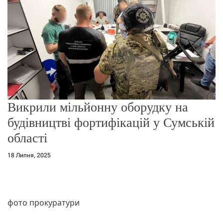
о
р
е
ж
и
м
у
Викрили мільйонну оборудку на
будівництві фортифікацій у Сумській
області
18 Липня, 2025
фото прокуратури