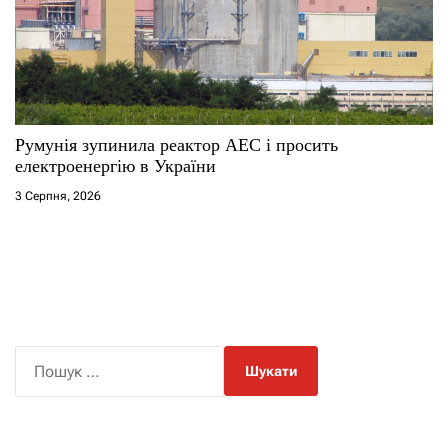
Румунія зупинила реактор АЕС і просить
електроенергію в України
3 Серпня, 2026
П
о
ш
у