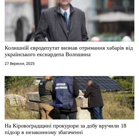
а
п
и
с
Колишній євродепутат визнав отримання хабарів від
українського екснардепа Волошина
і
27 Вересня, 2025
в
На Кіровоградщині прокурори за добу вручили 18
підозр в незаконному збагаченні