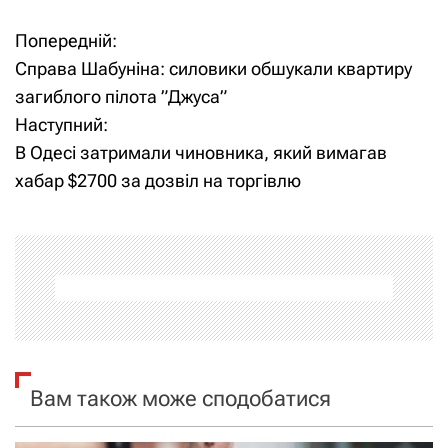
Попередній:
Н
Справа Шабуніна: силовики обшукали квартиру
а
загиблого пілота ”Джуса”
Наступний:
в
В Одесі затримали чиновника, який вимагав
і
хабар $2700 за дозвіл на торгівлю
г
а
ц
і
я
Вам також може сподобатися
з