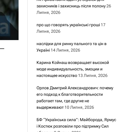
захисників і захисниць після полону
26
Липня, 2026
про що говорять українські гроші
17
Липня, 2026
–
наслідки для ринку пального та цін в
Україні
14 Липня, 2026
Карина Койнаш возвращает высокой
моде индивидуальность, эмоции и
настоящее искусство
13 Липня, 2026
Орлов Дмитрий Александрович: почему
его подход к благотворительности
работает там, где другие не
выдерживают
10 Липня, 2026
БФ “Українська сила”: Майборода, Ярмус
і Костюк розповіли про підтримку Сил