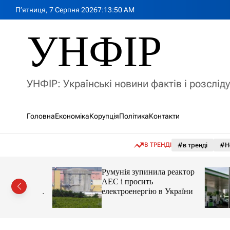
П
П’ятниця, 7 Серпня 2026
7
:
13
:
52
AM
е
р
УНФІР
е
й
т
и
УНФІР: Українські новини фактів і розслід
д
о
в
Головна
Економіка
Корупція
Політика
Контакти
м
і
с
В ТРЕНДІ
#в тренді
#Н
т
у
лія
Румунія зупинила реактор
яснила
АЕС і просить
орту цін і
електроенергію в України