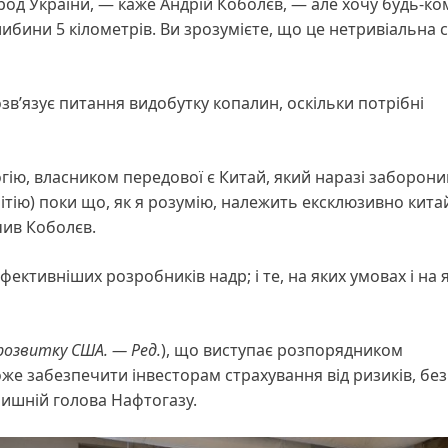
од України, — каже Андрій Коболєв, — але хочу будь-ко
 глибини 5 кілометрів. Ви зрозумієте, що це нетривіальна 
розв’язує питання видобутку копалин, оскільки потрібні
гію, власником передової є Китай, який наразі заборонив
ітію) поки що, як я розумію, належить ексклюзивно китай
чив Коболєв.
фективніших розробників надр; і те, на яких умовах і на я
розвитку США. — Ред.
), що виступає розпорядником
е забезпечити інвесторам страхування від ризиків, без
олишній голова Нафтогазу.