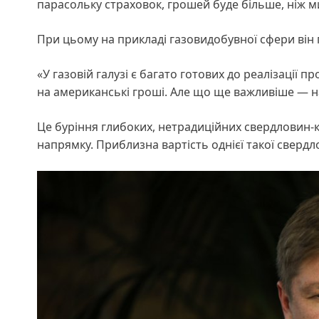
парасольку страховок, грошей буде більше, ніж 
При цьому на прикладі газовидобувної сфери він 
«У газовій галузі є багато готових до реалізації п
на американські гроші. Але що ще важливіше — н
Це буріння глибоких, нетрадиційних свердловин-
напрямку. Приблизна вартість однієї такої свердл