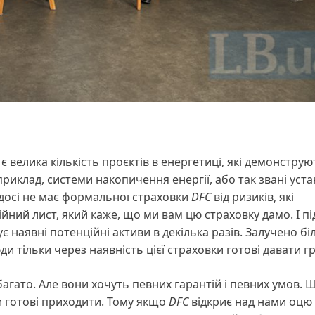
є велика кількість проєктів в енергетиці, які демонструю
риклад, системи накопичення енергії, або так звані уст
, досі не має формальної страховки
DFC
від ризиків, які
ійний лист, який каже, що ми вам цю страховку дамо. І п
 наявні потенційні активи в декілька разів. Залучено бі
и тільки через наявність цієї страховки готові давати г
багато. Але вони хочуть певних гарантій і певних умов. 
и готові приходити. Тому якщо
DFC
відкриє над нами оцю