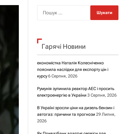
о
р
П
о
о
в
о
ш
г
у
о
р
к
е
Гарячі Новини
:
ж
и
м
у
економістка Наталія Колесніченко
пояснила наслідки для експорту цін і
курсу
6 Серпня, 2026
Румунія зупинила реактор АЕС і просить
електроенергію в України
3 Серпня, 2026
В Україні зросли ціни на дизель бензин і
автогаз: причини та прогнози
29 Липня,
2026
Як ПриватБанк адаптує сервіси для