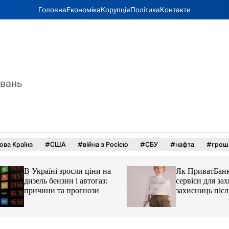
Головна
Економіка
Корупція
Політика
Контакти
увань
ова Країна
#США
#війна з Росією
#СБУ
#нафта
#грош
В Україні зросли ціни на
Як ПриватБанк а
дизель бензин і автогаз:
сервіси для захисн
причини та прогнози
захисниць після 