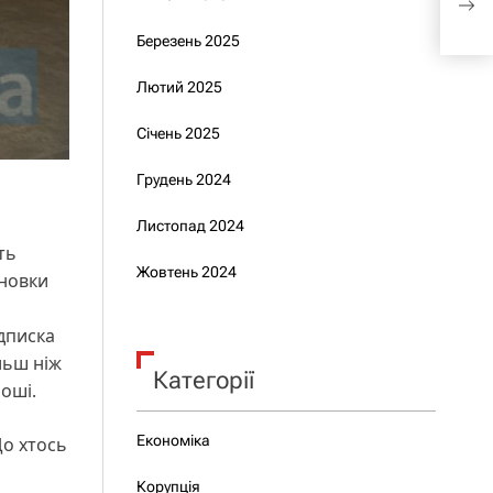
майб
Березень 2025
Лютий 2025
Січень 2025
Грудень 2024
Листопад 2024
ть
Жовтень 2024
ановки
ідписка
льш ніж
Категорії
роші.
Економіка
Що хтось
Корупція