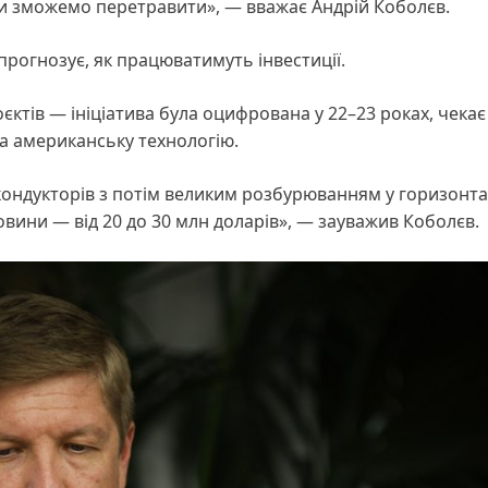
ми зможемо перетравити», — вважає Андрій Коболєв.
прогнозує, як працюватимуть інвестиції.
роєктів — ініціатива була оцифрована у 22–23 роках, чека
а американську технологію.
кондукторів з потім великим розбурюванням у горизонт
овини — від 20 до 30 млн доларів», — зауважив Коболєв.