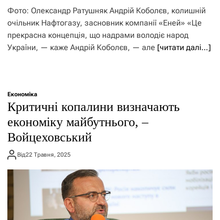
Фото: Олександр Ратушняк Андрій Коболєв, колишній
очільник Нафтогазу, засновник компанії «Еней» «Це
прекрасна концепція, що надрами володіє народ
України, — каже Андрій Коболєв, — але
[читати далі…]
Економіка
Критичні копалини визначають
економіку майбутнього, –
Войцеховський
Від
22 Травня, 2025