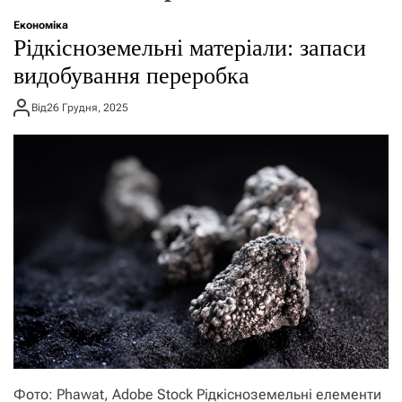
о
р
Економіка
е
Рідкісноземельні матеріали: запаси
ж
и
видобування переробка
м
у
Від
26 Грудня, 2025
Фото: Phawat, Adobe Stock Рідкісноземельні елементи