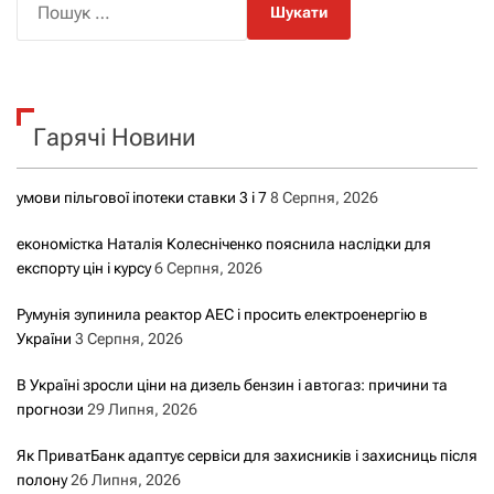
о
ш
у
к
Гарячі Новини
:
умови пільгової іпотеки ставки 3 і 7
8 Серпня, 2026
економістка Наталія Колесніченко пояснила наслідки для
експорту цін і курсу
6 Серпня, 2026
Румунія зупинила реактор АЕС і просить електроенергію в
України
3 Серпня, 2026
В Україні зросли ціни на дизель бензин і автогаз: причини та
прогнози
29 Липня, 2026
Як ПриватБанк адаптує сервіси для захисників і захисниць після
полону
26 Липня, 2026