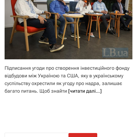
Підписання угоди про створення інвестиційного фонду
відбудови між Україною та США, яку в українському
суспільству охрестили як угоду про надра, залишає
багато питань. Щоб знайти
[читати далі…]
П