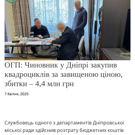
о
р
е
ж
и
м
у
ОГП: Чиновник у Дніпрі закупив
квадроциклів за завищеною ціною,
збитки – 4,4 млн грн
7 Квітня, 2025
Службовець одного з департаментів Дніпровської
міської ради здійснив розтрату бюджетних коштів