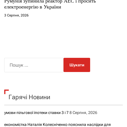
Румунія зупинила реактор АЕС і просить
електроенергію в України
3 Серпня, 2026
П
о
ш
у
к
Гарячі Новини
:
умови пільгової іпотеки ставки 3 і 7
8 Серпня, 2026
економістка Наталія Колесніченко пояснила наслідки для