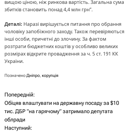
вищою ціною, ніж ринкова вартість. Загальна сума
збитків становить понад 4,4 млн грн”.
Деталі:
Наразі вирішується питання про обрання
чоловіку запобіжного заходу. Також перевіряються
інші особи, причетні до злочину. За фактом
розтрати бюджетних коштів у особливо великих
розмірах відкрите провадження за ч. 5 ст. 191 КК
України.
Позначено
Дніпро
,
корупція
Попередній:
Н
Обіцяв влаштувати на державну посаду за $10
а
тис. ДБР ”на гарячому” затримало депутата
облради
в
Наступний: