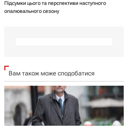
і
Підсумки цього та перспективи наступного
опалювального сезону
г
а
ц
і
я
Вам також може сподобатися
з
а
п
и
с