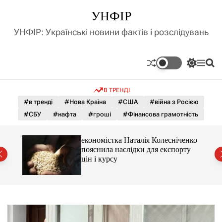
П
УНФІР
е
р
УНФІР: Українські новини фактів і розслідувань
е
й
т
П
М
П
и
е
е
о
д
р
н
ш
В ТРЕНДІ
е
ю
у
о
м
к
#в тренді
#Нова Країна
#США
#війна з Росією
в
и
м
#СБУ
#нафта
#гроші
#Фінансова грамотність
к
і
а
ч
с
и 3 і
економістка Наталія Колесніченко
к
т
пояснила наслідки для експорту
о
у
цін і курсу
л
ь
о
р
о
в
о
г