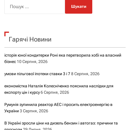
П
о
ш
у
к
Гарячі Новини
:
історія юної кондитерки Роні яка перетворила хобі на власний
бізнес
10 Серпня, 2026
умови пільгової іпотеки ставки 3 і 7
8 Серпня, 2026
економістка Наталія Колесніченко пояснила наслідки для
експорту цін і курсу
6 Серпня, 2026
Румунія зупинила реактор АЕС і просить електроенергію в
України
3 Серпня, 2026
В Україні зросли ціни на дизель бензин і автогаз: причини та
прогнози
29 Липня, 2026