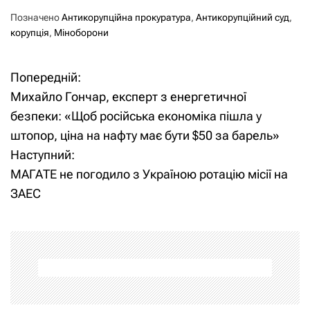
Позначено
Антикорупційна прокуратура
,
Антикорупційний суд
,
корупція
,
Міноборони
Попередній:
Н
​Михайло Гончар, експерт з енергетичної
а
безпеки: «Щоб російська економіка пішла у
штопор, ціна на нафту має бути $50 за барель»
в
Наступний:
і
МАГАТЕ не погодило з Україною ротацію місії на
ЗАЕС
г
а
ц
і