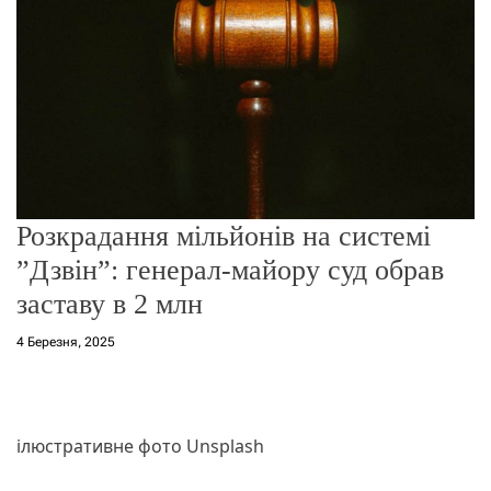
о
р
е
ж
и
м
у
Розкрадання мільйонів на системі
”Дзвін”: генерал-майору суд обрав
заставу в 2 млн
4 Березня, 2025
ілюстративне фото Unsplash