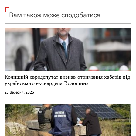
я
Вам також може сподобатися
з
а
п
и
с
Колишній євродепутат визнав отримання хабарів від
і
українського екснардепа Волошина
27 Вересня, 2025
в