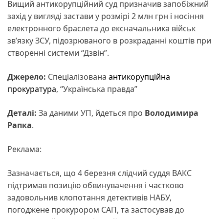
Вищий антикорупційний суд призначив запобіжний
захід у вигляді застави у розмірі 2 млн грн і носіння
електронного браслета до ексначальника військ
зв’язку ЗСУ, підозрюваного в розкраданні коштів при
створенні системи “Дзвін”.
Джерело:
Спеціалізована
антикорупційна
прокуратура
, “Українська правда”
Деталі:
За даними УП, йдеться про
Володимира
Рапка
.
Реклама:
Зазначається, що 4 березня слідчий суддя ВАКС
підтримав позицію обвинувачення і частково
задовольнив клопотання детективів НАБУ,
погоджене прокурором САП, та застосував до