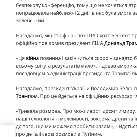
безпекову конференцію, тому що не хочеться втр
попрацювала найближчі 2 дні і в нас була змога за
Зеленський.
Нагадаємо,
міністр
фінансів США Скотт Бессент
пр
офіційно повідомив президент США
Дональд Тра
«Ця
війна
повинна і закінчиться скоро – занадто 
всьому світу, а результатів мало», – додав амери
посадовцем з Адміністрації президента Трампа, як
Нагадаємо, президент України Володимир Зелен
Трампом
. Про це йдеться на офіційних ресурсах 
«Тривала розмова. Про можливості досягти миру.
наші технологічні можливості, зокрема дрони та 
до того, що ми можемо зробити разом», – йдетьс
про деталі своєї розмови з Путіним.
и