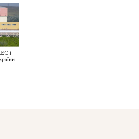
АЕС і
країни