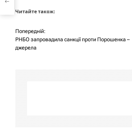
Читайте також:
Попередній:
Н
РНБО запровадила санкції проти Порошенка –
а
джерела
в
і
г
а
ц
і