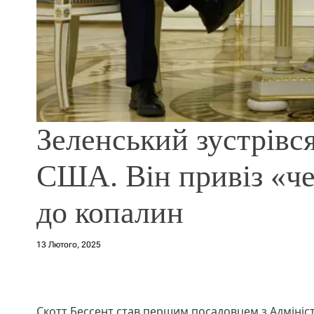
Зеленський зустрівся
США. Він привіз «че
до копалин
13 Лютого, 2025
Скотт Бессент став першим посадовцем з Адмініст