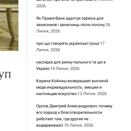
2026
Як ПриватБанк адаптує сервіси для
захисників і захисниць після полону
26
Липня, 2026
про що говорять українські гроші
17
Липня, 2026
наслідки для ринку пального та цін в
Україні
14 Липня, 2026
уп
Карина Койнаш возвращает высокой
моде индивидуальность, эмоции и
настоящее искусство
13 Липня, 2026
Орлов Дмитрий Александрович: почему
его подход к благотворительности
работает там, где другие не
выдерживают
10 Липня, 2026