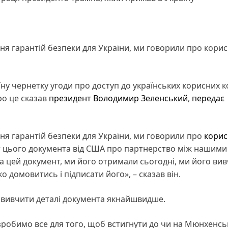
я гарантій безпеки для України, ми говорили про корис
їну чернетку угоди про доступ до українських корисних 
о це сказав
президент
Володимир Зеленський
,
передає
ня гарантій безпеки для України, ми говорили про
корис
т цього документа від США про партнерство між нашими
а цей документ, ми його отримали сьогодні, ми його вив
домовитись і підписати його», – сказав він.
 вивчити деталі документа якнайшвидше.
зробимо все для того, щоб встигнути до чи на Мюнхенсь