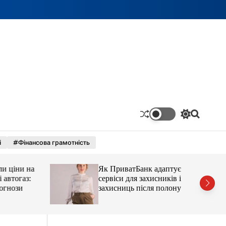
П
П
е
о
р
ш
і
#Фінансова грамотність
е
у
м
к
и
ціни на
Як ПриватБанк адаптує
к
а
тогаз:
сервіси для захисників і
ч
ози
захисниць після полону
к
о
л
ь