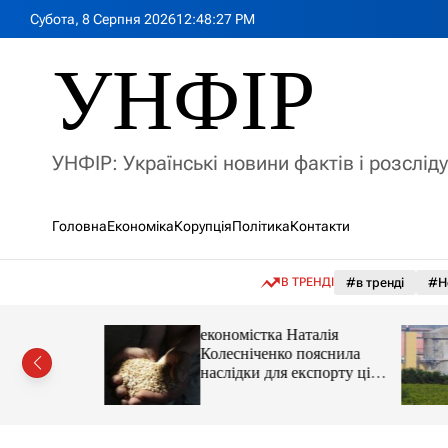
П
Субота, 8 Серпня 2026
12
:
48
:
29
PM
е
р
УНФІР
е
й
т
и
УНФІР: Українські новини фактів і розслід
д
о
в
Головна
Економіка
Корупція
Політика
Контакти
м
і
с
В ТРЕНДІ
#в тренді
#Н
т
у
іпотеки
економістка Наталія
Колесніченко пояснила
наслідки для експорту цін і
курсу