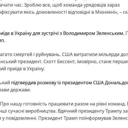
ачати час. Зроблю все, щоб команда урядовців зараз
фіксувати якісь домовленості відповідні в Мюнхені», – с
иїде в Україну для зустрічі з Володимиром Зеленським.
П
мп
.
багато смертей і руйнувань. США витратили мільярди дол
канський президент. Скотт Бессент, імовірно, стане перш
ий приїде в Україну.
ський
підтвердив розмову із президентом США Дональд
глави держави.
 Про нашу готовність працювати разом на рівні команд.
інші сучасні виробництва. Вдячний президенту Трампу за
я у повідомленні. Президент Трамп поінформував Зелен