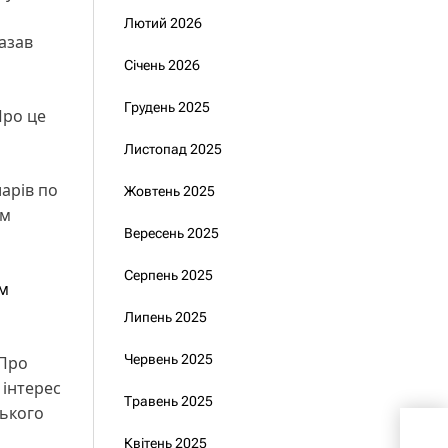
Лютий 2026
казав
Січень 2026
Грудень 2025
ро це
Листопад 2025
арів по
Жовтень 2025
им
Вересень 2025
Серпень 2025
ом
Липень 2025
Червень 2025
 Про
 інтерес
Травень 2025
ського
«Ви
Квітень 2025
кро