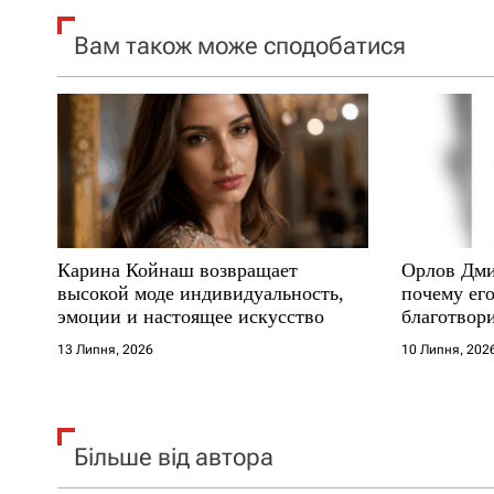
я
Вам також може сподобатися
з
а
п
и
с
Карина Койнаш возвращает
Орлов Дми
і
высокой моде индивидуальность,
почему его
эмоции и настоящее искусство
благотвори
в
где други
13 Липня, 2026
10 Липня, 202
Більше від автора