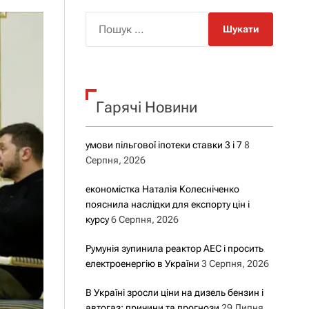
о
р
П
о
о
в
о
ш
г
у
о
р
к
е
Гарячі Новини
:
ж
и
м
у
умови пільгової іпотеки ставки 3 і 7
8
Серпня, 2026
економістка Наталія Колесніченко
пояснила наслідки для експорту цін і
курсу
6 Серпня, 2026
Румунія зупинила реактор АЕС і просить
електроенергію в України
3 Серпня, 2026
В Україні зросли ціни на дизель бензин і
автогаз: причини та прогнози
29 Липня,