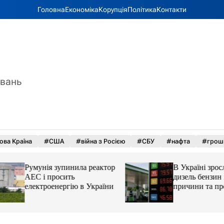
Головна
Економіка
Корупція
Політика
Контакти
увань
ова Країна
#США
#війна з Росією
#СБУ
#нафта
#грош
Румунія зупинила реактор
В Україні зросли 
АЕС і просить
дизель бензин і ав
електроенергію в України
причини та прогн