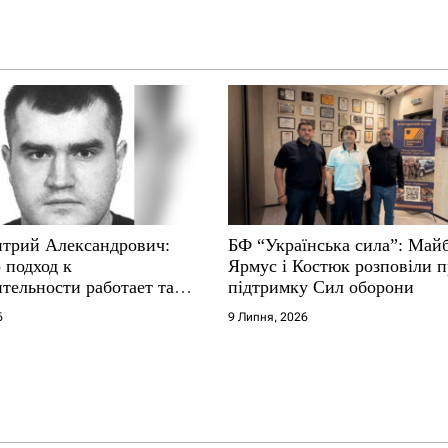
трий Александрович:
БФ “Українська сила”: Май
 подход к
Ярмус і Костюк розповіли 
тельности работает там,
підтримку Сил оборони
е не выдерживают
6
9 Липня, 2026