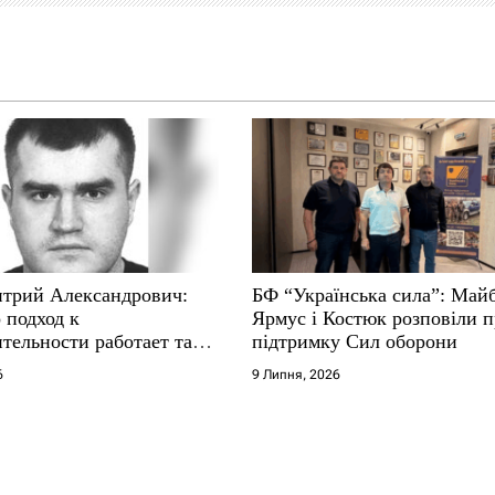
трий Александрович:
БФ “Українська сила”: Май
 подход к
Ярмус і Костюк розповіли 
тельности работает там,
підтримку Сил оборони
е не выдерживают
6
9 Липня, 2026