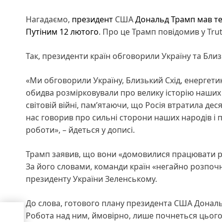
Нагадаємо,
президент
США
Дональд Трамп
мав т
Путіним 12 лютого
. Про це Трамп повідомив у Trut
Так, президенти країн обговорили Україну та Близ
«Ми обговорили Україну, Близький Схід, енергетик
обидва розмірковували про велику історію наших 
світовій війні, пам’ятаючи, що Росія втратила дес
нас говорив про сильні сторони наших народів і п
роботи», – йдеться у дописі.
Трамп заявив, що вони «домовилися працювати раз
За його словами, команди країн «негайно розпоч
президенту України Зеленському.
До слова, готового плану президента США Дона
ом
Робота над ним, ймовірно, лише почнеться цього