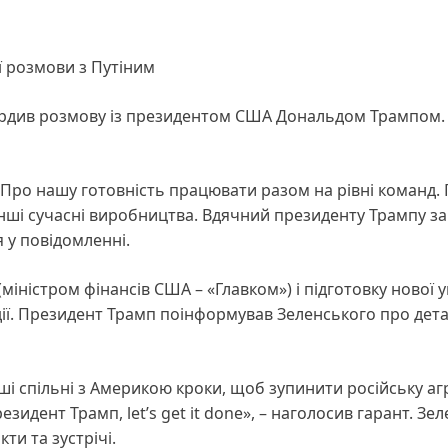
ї розмови з Путіним
рдив розмову із президентом США Дональдом Трампом.
 Про нашу готовність працювати разом на рівні команд.
інші сучасні виробництва. Вдячний президенту Трампу за
 у повідомленні.
іністром фінансів США – «Главком») і підготовку нової 
ії. Президент Трамп поінформував Зеленського про детал
ші спільні з Америкою кроки, щоб зупинити російську аг
зидент Трамп, let’s get it done», – наголосив гарант. Зе
ти та зустрічі.