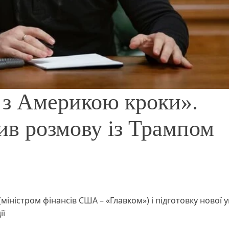
 з Америкою кроки».
ив розмову із Трампом
іністром фінансів США – «Главком») і підготовку нової 
ії