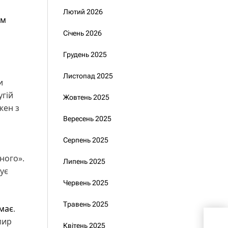
Лютий 2026
ом
Січень 2026
Грудень 2025
Листопад 2025
и
угій
Жовтень 2025
жен з
Вересень 2025
Серпень 2025
ного».
Липень 2025
ує
Червень 2025
Травень 2025
емає
.
Зел
мир
Квітень 2025
про