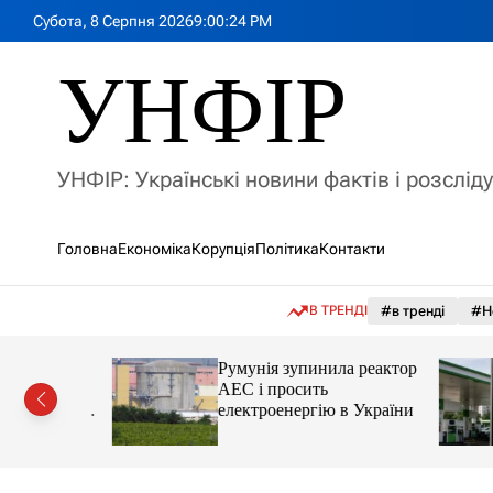
П
Субота, 8 Серпня 2026
9
:
00
:
26
PM
е
р
УНФІР
е
й
т
и
УНФІР: Українські новини фактів і розслід
д
о
в
Головна
Економіка
Корупція
Політика
Контакти
м
і
с
В ТРЕНДІ
#в тренді
#Н
т
у
лія
Румунія зупинила реактор
яснила
АЕС і просить
орту цін і
електроенергію в України