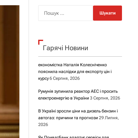
о
р
П
о
о
в
о
ш
г
у
о
р
к
е
Гарячі Новини
:
ж
и
м
у
економістка Наталія Колесніченко
пояснила наслідки для експорту цін і
курсу
6 Серпня, 2026
Румунія зупинила реактор АЕС і просить
електроенергію в України
3 Серпня, 2026
В Україні зросли ціни на дизель бензин і
автогаз: причини та прогнози
29 Липня,
2026
Як ПриватБанк адаптує сервіси для