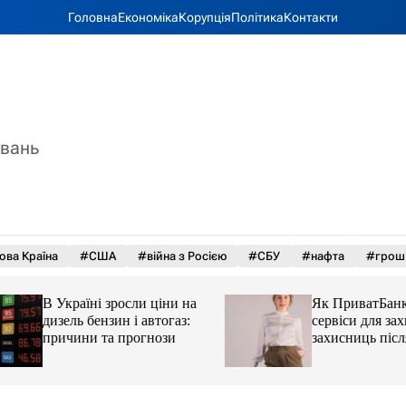
Головна
Економіка
Корупція
Політика
Контакти
увань
ова Країна
#США
#війна з Росією
#СБУ
#нафта
#грош
В Україні зросли ціни на
Як ПриватБанк а
дизель бензин і автогаз:
сервіси для захисн
причини та прогнози
захисниць після 