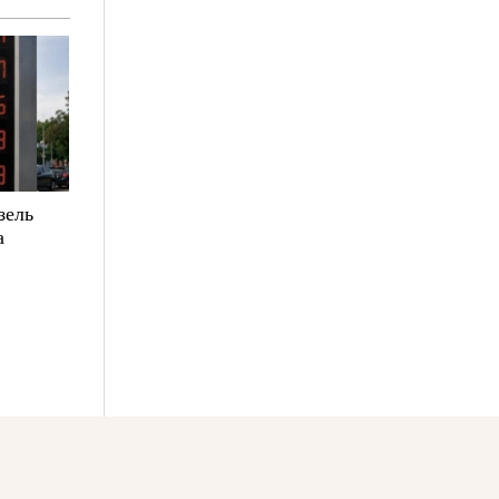
зель
а