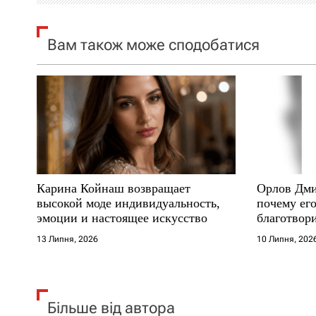
я
Вам також може сподобатися
з
а
п
и
с
Карина Койнаш возвращает
Орлов Дми
і
высокой моде индивидуальность,
почему его
эмоции и настоящее искусство
благотвори
в
где други
13 Липня, 2026
10 Липня, 202
Більше від автора