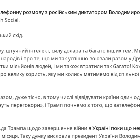
елефонну розмову з російським диктатором Володимир
h Social.
ький схід.
у, штучний інтелект, силу долара та багато інших тем. М
народів і про те, що ми так успішно воювали разом у Др
ятки мільйонів людей, і ми також втратили так багато! Ко
ро велику користь, яку ми колись матимемо від спільної
ом, дуже тісно, в тому числі відвідувати країни один од
нуть переговори», і Трамп почнемо з того, що зателефон
льда Трампа щодо завершення війни
в Україні поки що н
 місяця. Таку думку висловив президент України Володи