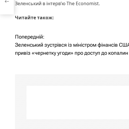
Зеленський в інтерв’ю The Economist.
Читайте також:
Попередній:
Н
Зеленський зустрівся із міністром фінансів США
а
привіз «чернетку угоди» про доступ до копалин
в
і
г
а
ц
і