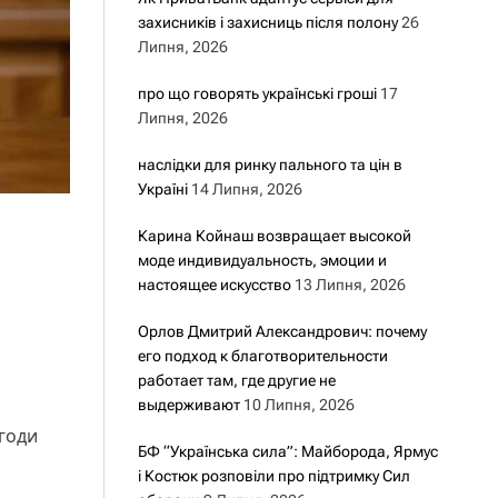
захисників і захисниць після полону
26
Липня, 2026
про що говорять українські гроші
17
Липня, 2026
наслідки для ринку пального та цін в
Україні
14 Липня, 2026
Карина Койнаш возвращает высокой
моде индивидуальность, эмоции и
настоящее искусство
13 Липня, 2026
Орлов Дмитрий Александрович: почему
его подход к благотворительности
работает там, где другие не
выдерживают
10 Липня, 2026
угоди
БФ “Українська сила”: Майборода, Ярмус
і Костюк розповіли про підтримку Сил