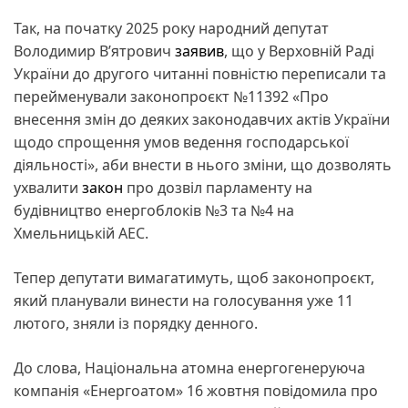
Так, на початку 2025 року народний депутат
Володимир В’ятрович
заявив
, що у Верховній Раді
України до другого читанні повністю переписали та
перейменували законопроєкт №11392 «Про
внесення змін до деяких законодавчих актів України
щодо спрощення умов ведення господарської
діяльності», аби внести в нього зміни, що дозволять
ухвалити
закон
про дозвіл парламенту на
будівництво енергоблоків №3 та №4 на
Хмельницькій АЕС.
Тепер депутати вимагатимуть, щоб законопроєкт,
який планували винести на голосування уже 11
лютого, зняли із порядку денного.
До слова, Національна атомна енергогенеруюча
компанія «Енергоатом» 16 жовтня повідомила про