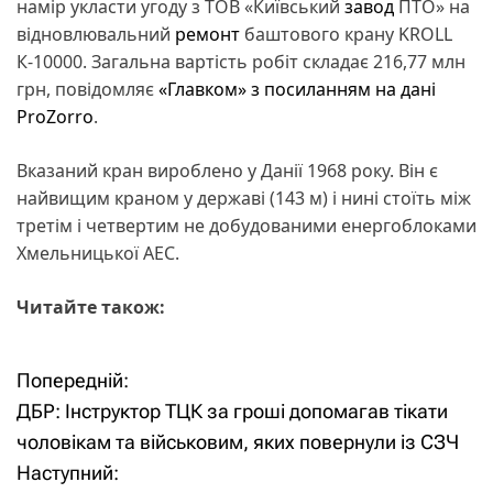
намір укласти угоду з ТОВ «Київський
завод
ПТО» на
відновлювальний
ремонт
баштового крану KROLL
К-10000. Загальна вартість робіт складає 216,77 млн
грн, повідомляє
«Главком» з посиланням на дані
ProZorro
.
Вказаний кран вироблено у Данії 1968 року. Він є
найвищим краном у державі (143 м) і нині стоїть між
третім і четвертим не добудованими енергоблоками
Хмельницької АЕС.
Читайте також:
Попередній:
Н
ДБР: Інструктор ТЦК за гроші допомагав тікати
а
чоловікам та військовим, яких повернули із СЗЧ
Наступний:
в