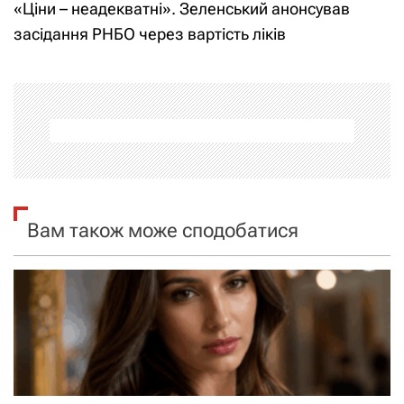
«Ціни – неадекватні». Зеленський анонсував
і
засідання РНБО через вартість ліків
г
а
ц
і
я
Вам також може сподобатися
з
а
п
и