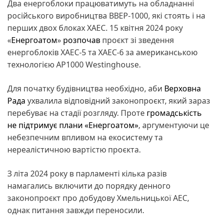
Два енергоблоки працюватимуть на обладнанні
російського виробництва ВВЕР-1000, які стоять і на
перших двох блоках ХАЕС. 15 квітня 2024 року
«
Енергоатом
»
розпочав
проєкт зі зведення
енергоблоків ХАЕС-5 та ХАЕС-6 за американською
технологією АР1000 Westinghouse.
Для початку будівництва необхідно, аби
Верховна
Рада
ухвалила відповідний законопроєкт, який зараз
перебуває на стадії розгляду. Проте
громадськість
не підтримує плани «Енергоатом»
, аргументуючи це
небезпечним впливом на екосистему та
нереалістичною вартістю проєкта.
З літа 2024 року в парламенті кілька разів
намагались включити до порядку денного
законопроєкт про добудову Хмельницької АЕС,
однак питання завжди переносили.