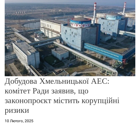
о
р
е
ж
и
м
у
Добудова Хмельницької АЕС:
комітет Ради заявив, що
законопроєкт містить корупційні
ризики
10 Лютого, 2025