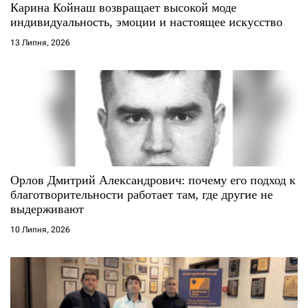
с
Карина Койнаш возвращает высокой моде
индивидуальность, эмоции и настоящее искусство
і
13 Липня, 2026
в
Орлов Дмитрий Александрович: почему его подход к
благотворительности работает там, где другие не
выдерживают
10 Липня, 2026