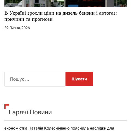
В Україні зросли ціни на дизель бензин і автогаз:
причини та прогнози
29 Липня, 2026
П
о
ш
у
к
Гарячі Новини
:
економістка Наталія Колесніченко пояснила наслідки для