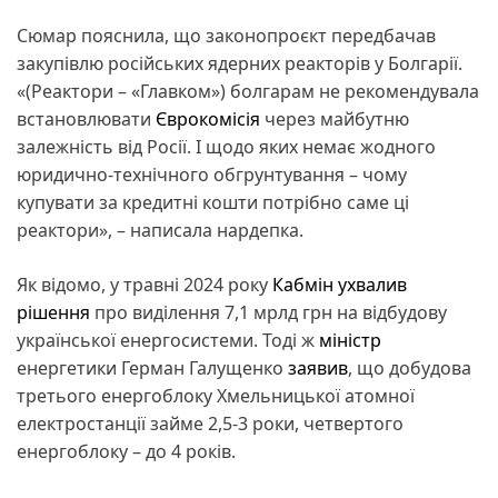
Сюмар пояснила, що законопроєкт передбачав
закупівлю російських ядерних реакторів у Болгарії.
«(Реактори – «Главком») болгарам не рекомендувала
встановлювати
Єврокомісія
через майбутню
залежність від Росії. І щодо яких немає жодного
юридично-технічного обгрунтування – чому
купувати за кредитні кошти потрібно саме ці
реактори», – написала нардепка.
Як відомо, у травні 2024 року
Кабмін
ухвалив
рішення
про виділення 7,1 мрлд грн на відбудову
української енергосистеми. Тоді ж
міністр
енергетики Герман Галущенко
заявив
, що добудова
третього енергоблоку Хмельницької атомної
електростанції займе 2,5-3 роки, четвертого
енергоблоку – до 4 років.