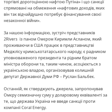
торгівлі дорогоцінною нафтою Путіна» і що санкції
спрямовані на обмеження «нафтових доходів, яких
він так відчайдушно потребує фінансування своєї
незаконної війни».
За нашою інформацією, зустріч представників
2Rivers із паном Омєром Киримли Асланом, який
проживаючи в США працює в представництві
Меджлісу кримськотатарського народу, є радником
уповноваженого президента та рідним братом
міністра оборони та, таким чином, асоціюється з
українською владою, організовував колишній
депутат Державної Думи РФ – Руслан Бальбек.
Останній, як стверджують джерела, запропонував
Омєру семизначну суму у доларовому еквіваленті за
те, що держава Україна не введе санкції проти
компанії Coral Energy.