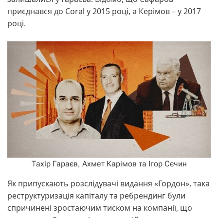
приєднався до Coral у 2015 році, а Керімов – у 2017
році.
Тахір Гараєв, Ахмет Карімов та Ігор Сєчин
Як припускають розслідувачі видання «Гордон», така
реструктуризація капіталу та ребрендинг були
спричинені зростаючим тиском на компанії, що