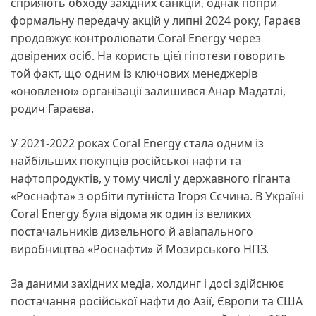
сприяють обходу західних санкцій, однак попри
формальну передачу акцій у липні 2024 року, Гараєв
продовжує контролювати Coral Energy через
довірених осіб. На користь цієї гіпотези говорить
той факт, що одним із ключових менеджерів
«оновленої» організації залишився Анар Мадатлі,
родич Гараєва.
У 2021-2022 роках Coral Energy стала одним із
найбільших покупців російської нафти та
нафтопродуктів, у тому числі у державного гіганта
«Роснафта» з орбіти путініста Ігоря Сєчина. В Україні
Coral Energy була відома як один із великих
постачальників дизельного й авіапального
виробництва «Роснафти» й Мозирського НПЗ.
За даними західних медіа, холдинг і досі здійснює
постачання російської нафти до Азії, Європи та США