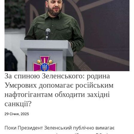
о
р
е
ж
и
м
у
За спиною Зеленського: родина
Умєрових допомагає російським
нафтогігантам обходити західні
санкції?
29 Січня, 2025
Поки Президент Зеленський публічно вимагає