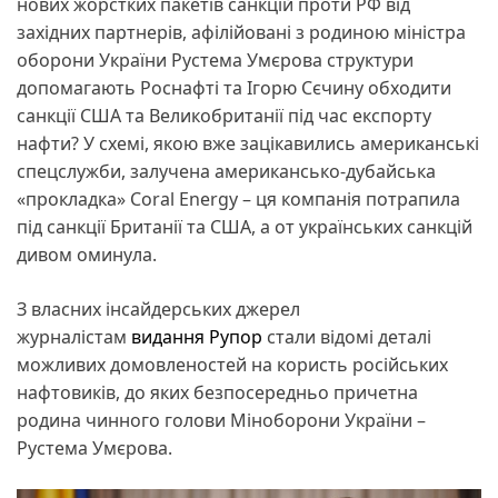
нових жорстких пакетів санкцій проти РФ від
західних партнерів, афілійовані з родиною міністра
оборони України Рустема Умєрова структури
допомагають Роснафті та Ігорю Сєчину обходити
санкції США та Великобританії під час експорту
нафти? У схемі, якою вже зацікавились американські
спецслужби, залучена американсько-дубайська
«прокладка» Coral Energy – ця компанія потрапила
під санкції Британії та США, а от українських санкцій
дивом оминула.
З власних інсайдерських джерел
журналістам
видання Рупор
стали відомі деталі
можливих домовленостей на користь російських
нафтовиків, до яких безпосередньо причетна
родина чинного голови Міноборони України –
Рустема Умєрова.