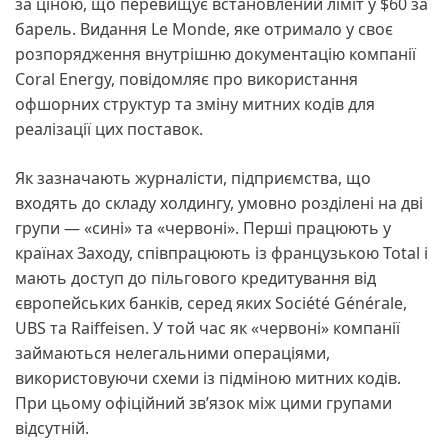
за ціною, що перевищує встановлений ліміт у $60 за
барель. Видання Le Monde, яке отримало у своє
розпорядження внутрішню документацію компанії
Coral Energy, повідомляє про використання
офшорних структур та зміну митних кодів для
реалізації цих поставок.
Як зазначають журналісти, підприємства, що
входять до складу холдингу, умовно розділені на дві
групи — «сині» та «червоні». Перші працюють у
країнах Заходу, співпрацюють із французькою Total і
мають доступ до пільгового кредитування від
європейських банків, серед яких Société Générale,
UBS та Raiffeisen. У той час як «червоні» компанії
займаються нелегальними операціями,
використовуючи схеми із підміною митних кодів.
При цьому офіційний зв’язок між цими групами
відсутній.