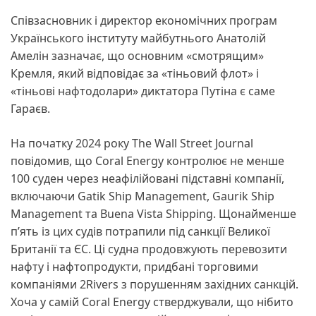
Співзасновник і директор економічних програм
Українського інституту майбутнього Анатолій
Амелін зазначає, що основним «смотрящим»
Кремля, який відповідає за «тіньовий флот» і
«тіньові нафтодолари» диктатора Путіна є саме
Гараєв.
На початку 2024 року The Wall Street Journal
повідомив, що Coral Energy контролює не менше
100 суден через неафілійовані підставні компанії,
включаючи Gatik Ship Management, Gaurik Ship
Management та Buena Vista Shipping. Щонайменше
п’ять із цих судів потрапили під санкції Великої
Британії та ЄС. Ці судна продовжують перевозити
нафту і нафтопродукти, придбані торговими
компаніями 2Rivers з порушенням західних санкцій.
Хоча у самій Coral Energy стверджували, що нібито