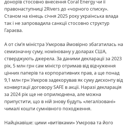
донорів стосовно внесення Coral Energy чи її
правонаступниці 2Rivers до «чорного списку».
Станом на кінець січня 2025 року українська влада
так і не запровадила санкції стосовно структур
Гараєва.
А от сім’я міністра Умєрова ймовірно збагатилась на
семизначну суму, номіновану у доларах США,
стверджують джерела. За даними декларації за 2023
рік, 5 млн грн сам міністр отримав від відчуження
цінних паперів та корпоративних прав, а ще понад
9,1 млн грн Умєров задекорував як суму дисконту від
конвертації договору SAFE в акції. Наразі декларація
за 2024 рік ще не оприлюднена, але можна
припустити, що в ній знову будуть «легалізовані»
чималі кошти сумнівного походження.
Найцікавіше: цими «витівками» Умєрова та його