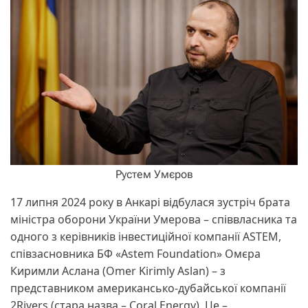
Рустем Умєров
17 липня 2024 року в Анкарі відбулася зустріч брата
міністра оборони України Умерова – співвласника та
одного з керівників інвестиційної компанії ASTEM,
співзасновника БФ «Astem Foundation» Омєра
Киримли Аслана (Omer Kirimly Aslan) – з
представником американсько-дубайської компанії
2Rivers (стара назва – Coral Energy). Це –