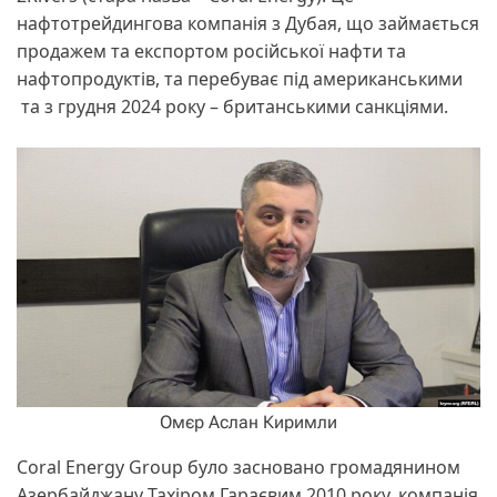
нафтотрейдингова компанія з Дубая, що займається
продажем та експортом російської нафти та
нафтопродуктів, та перебуває під американськими
та з грудня 2024 року – британськими санкціями.
Омєр Аслан Киримли
Coral Energy Group було засновано громадянином
Азербайджану Тахіром Гараєвим 2010 року, компанія