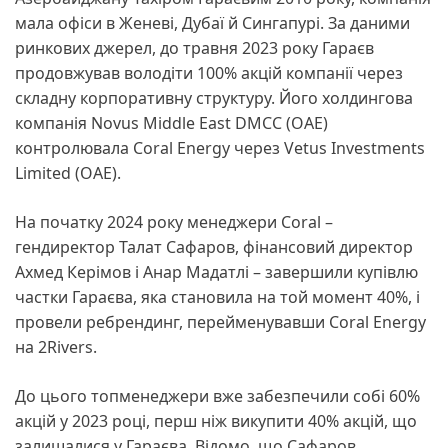
мала офіси в Женеві, Дубаї й Сингапурі. За даними
ринкових джерел, до травня 2023 року Гараєв
продовжував володіти 100% акцій компанії через
складну корпоративну структуру. Його холдингова
компанія Novus Middle East DMCC (ОАЕ)
контролювала Coral Energy через Vetus Investments
Limited (ОАЕ).
На початку 2024 року менеджери Coral –
гендиректор Талат Сафаров, фінансовий директор
Ахмед Керімов і Анар Мадатлі – завершили купівлю
частки Гараєва, яка становила на той момент 40%, і
провели ребрендинг, перейменувавши Coral Energy
на 2Rivers.
До цього топменеджери вже забезпечили собі 60%
акцій у 2023 році, перш ніж викупити 40% акцій, що
залишалися у Гараєва. Відомо, що Сафаров