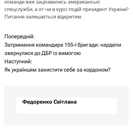
команди вже зацікавились американські
спецслужби, а от чи в курсі подій президент України?
Питання залишається відкритим.
Попередній:
Н
Затримання командира 155-ї бригади: нардепи
а
звернулися до ДБР із вимогою
Наступний:
в
Як українцям захистити себе за кордоном?
і
г
а
Федоренко Світлана
ц
і