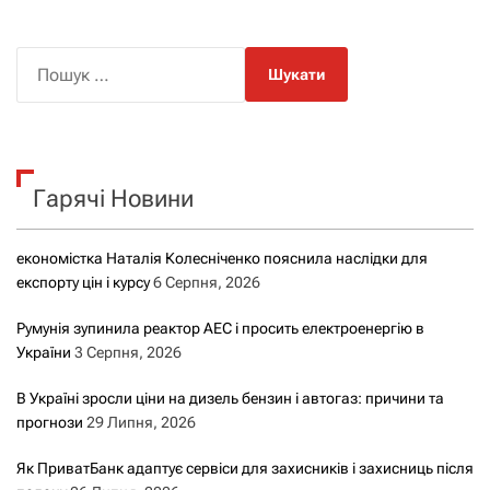
П
о
ш
у
к
Гарячі Новини
:
економістка Наталія Колесніченко пояснила наслідки для
експорту цін і курсу
6 Серпня, 2026
Румунія зупинила реактор АЕС і просить електроенергію в
України
3 Серпня, 2026
В Україні зросли ціни на дизель бензин і автогаз: причини та
прогнози
29 Липня, 2026
Як ПриватБанк адаптує сервіси для захисників і захисниць після