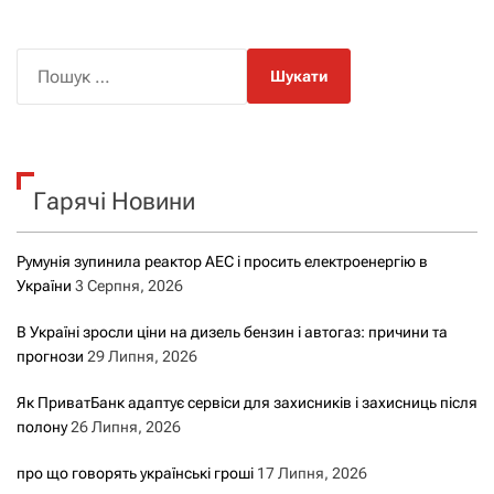
П
о
ш
у
к
Гарячі Новини
:
Румунія зупинила реактор АЕС і просить електроенергію в
України
3 Серпня, 2026
В Україні зросли ціни на дизель бензин і автогаз: причини та
прогнози
29 Липня, 2026
Як ПриватБанк адаптує сервіси для захисників і захисниць після
полону
26 Липня, 2026
про що говорять українські гроші
17 Липня, 2026