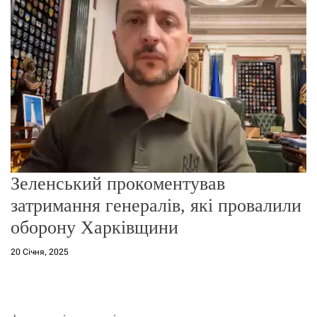
о
р
е
ж
и
м
у
Зеленський прокоментував
затримання генералів, які провалили
оборону Харківщини
20 Січня, 2025