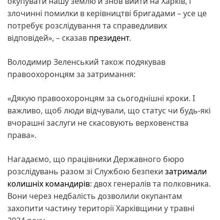
окупувати нашу землю й знов вийти на Харків, і
злочинні помилки в керівництві бригадами – усе це
потребує розслідування та справедливих
відповідей», – сказав
президент
.
Володимир Зеленський також подякував
правоохоронцям за затримання:
«Дякую правоохоронцям за сьогоднішні кроки. І
важливо, щоб люди відчували, що статус чи будь-які
вчорашні заслуги не скасовують верховенства
права».
Нагадаємо, що працівники Державного бюро
розслідувань разом зі Службою безпеки
затримали
колишніх командирів
: двох генералів та полковника.
Вони через недбалість дозволили окупантам
захопити частину території Харківщини у травні