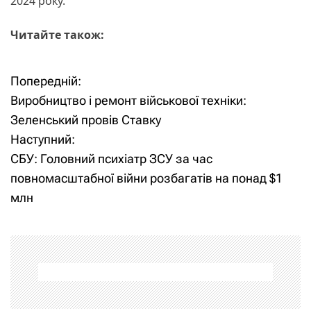
2024 року.
Читайте також:
Попередній:
Н
Виробництво і ремонт військової техніки:
а
Зеленський провів Ставку
Наступний:
в
СБУ: Головний психіатр ЗСУ за час
і
повномасштабної війни розбагатів на понад $1
млн
г
а
ц
і