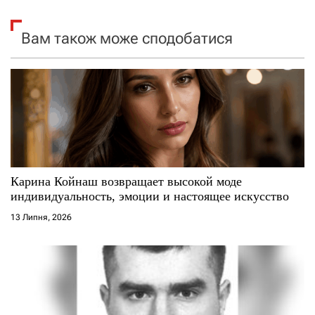
я
Вам також може сподобатися
з
а
п
и
с
Карина Койнаш возвращает высокой моде
і
индивидуальность, эмоции и настоящее искусство
13 Липня, 2026
в