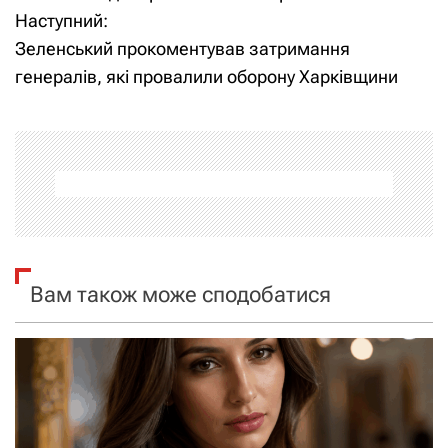
Наступний:
в
Зеленський прокоментував затримання
і
генералів, які провалили оборону Харківщини
г
а
ц
і
я
Вам також може сподобатися
з
а
п