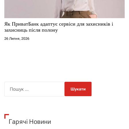
Як ПриватБанк адаптує сервіси для захисників і
захисниць після полону
26 Липня, 2026
П
о
ш
у
к
Гарячі Новини
: