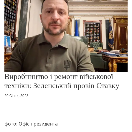
о
р
е
ж
и
м
у
Виробництво і ремонт військової
техніки: Зеленський провів Ставку
20 Січня, 2025
фото: Офіс президента