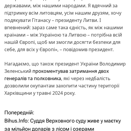
державами, між нашими народами. Я вдячний за
підтримку всім литовцям, усім нашим друзям, хочу
подякувати Гітанасу – президенту Литви. І
впевнений: зараз саме така єдність, як між нашими
країнами – між Україною та Литвою – потрібна всій
нашій Європі, щоб ми змогли досягти безпеки для
себе, для всіх у Європі», – повідомив президент.
Нагадаємо, що також президент України Володимир
Зеленський
прокоментував затримання двох
генералів та полковника
, які через недбалість
дозволили окупантам захопити частину території
Харківщини у травні 2024 року.
Попередній:
Н
Bihus.Info: Суддя Верховного суду живе у маєтку
а
за мільйон доларів з лісом і озерами