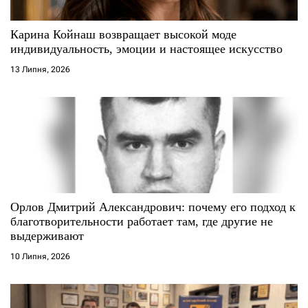
и
с
Карина Койнаш возвращает высокой моде
индивидуальность, эмоции и настоящее искусство
і
13 Липня, 2026
в
Орлов Дмитрий Александрович: почему его подход к
благотворительности работает там, где другие не
выдерживают
10 Липня, 2026