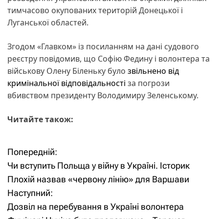
тимчасово окупованих територій Донецької і
Луганської областей.
Згодом «Главком» із посиланням на дані судового
реєстру повідомив, що Софію Федину і волонтера та
військову Олену Біленьку було
звільнено від
кримінальної відповідальності
за погрози
вбивством президенту Володимиру Зеленському.
Читайте також:
Попередній:
Н
Чи вступить Польща у війну в Україні. Історик
а
Плохій назвав «червону лінію» для Варшави
Наступний:
в
Дозвіл на перебування в Україні волонтера
і