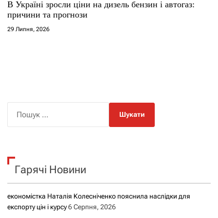
В Україні зросли ціни на дизель бензин і автогаз:
причини та прогнози
29 Липня, 2026
П
о
ш
у
к
Гарячі Новини
:
економістка Наталія Колесніченко пояснила наслідки для
експорту цін і курсу
6 Серпня, 2026