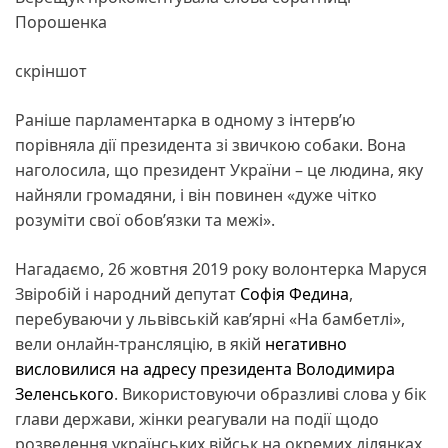
Порошенка
скріншот
Раніше парламентарка в одному з інтерв’ю
порівняла дії президента зі звичкою собаки. Вона
наголосила, що президент України – це людина, яку
найняли громадяни, і він повинен «дуже чітко
розуміти свої обов’язки та межі».
Нагадаємо, 26 жовтня 2019 року волонтерка Маруся
Звіробій і народний депутат
Софія Федина
,
перебуваючи у львівській кав’ярні «На бамбетлі»,
вели онлайн-трансляцію, в якій
негативно
висловилися на адресу президента Володимира
Зеленського
. Використовуючи образливі слова у бік
глави держави, жінки реагували на події щодо
розведення українських військ на окремих ділянках