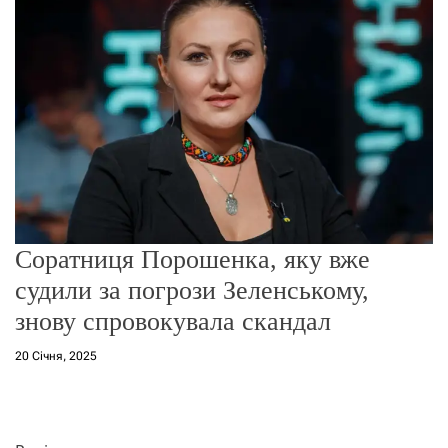
о
р
е
ж
и
м
у
Соратниця Порошенка, яку вже
судили за погрози Зеленському,
знову спровокувала скандал
20 Січня, 2025