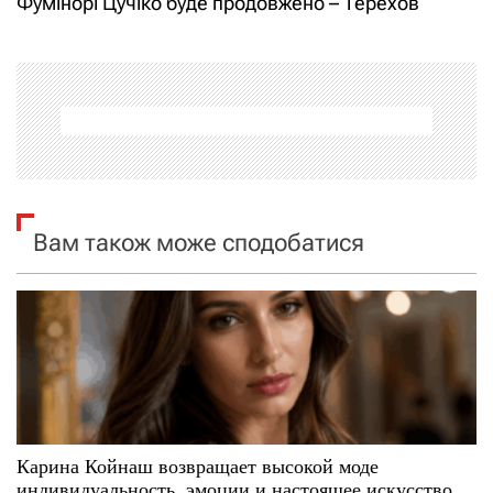
Фумінорі Цучіко буде продовжено – Терехов
г
а
ц
і
я
Вам також може сподобатися
з
а
п
и
с
Карина Койнаш возвращает высокой моде
индивидуальность, эмоции и настоящее искусство