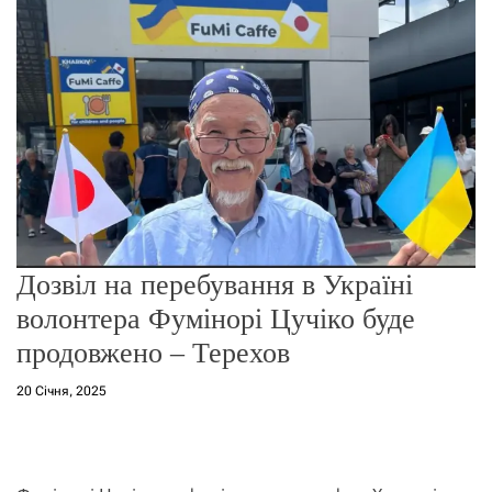
о
р
е
ж
и
м
у
Дозвіл на перебування в Україні
волонтера Фумінорі Цучіко буде
продовжено – Терехов
20 Січня, 2025