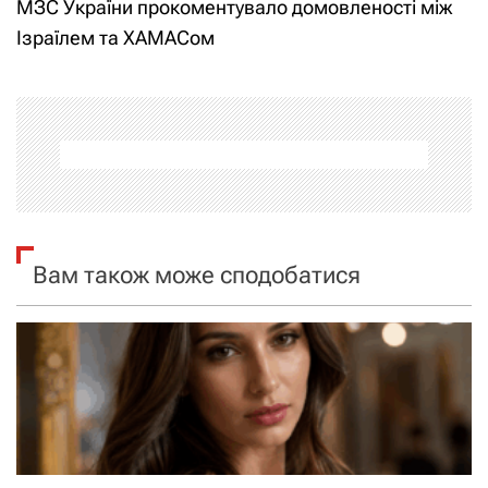
і
МЗС України прокоментувало домовленості між
Ізраїлем та ХАМАСом
г
а
ц
і
я
Вам також може сподобатися
з
а
п
и
с