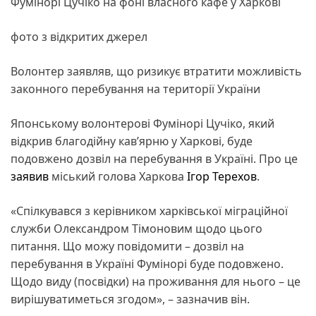
Фумінорі Цучіко на фоні власного кафе у Харкові
фото з відкритих джерел
Волонтер заявляв, що ризикує втратити можливість
законного перебування на території України
Японському волонтерові Фумінорі Цучіко, який
відкрив благодійну кав’ярню у Харкові, буде
подовжено дозвіл на перебування в Україні. Про це
заявив
міський голова Харкова
Ігор Терехов
.
«Спілкувався з керівником харківської міграційної
служби Олександром Тімоновим щодо цього
питання. Що можу повідомити – дозвіл на
перебування в Україні Фумінорі буде подовжено.
Щодо виду (посвідки) на проживання для нього – це
вирішуватиметься згодом», – зазначив він.