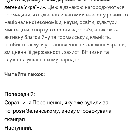
легенда України»
. Цією відзнакою нагороджуються
громадяни, які здійснили вагомий внесок у розвиток
національної економіки, науки, освіти, культури,
мистецтва, спорту, охорони здоров’я, а також за
активну благодійну та громадську діяльність,
особисті заслуги у становленні незалежної України,
зміцненні її державності, захисті Вітчизни та
служіння українському народові.
Читайте також:
Попередній:
Н
Соратниця Порошенка, яку вже судили за
а
погрози Зеленському, знову спровокувала
скандал
в
Наступний: