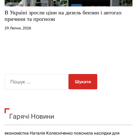
В Україні зросли ціни на дизель бензин і автогаз:
причини та прогнози
29 Липня, 2026
П
о
ш
у
к
Гарячі Новини
:
економістка Наталія Колесніченко пояснила наслідки для