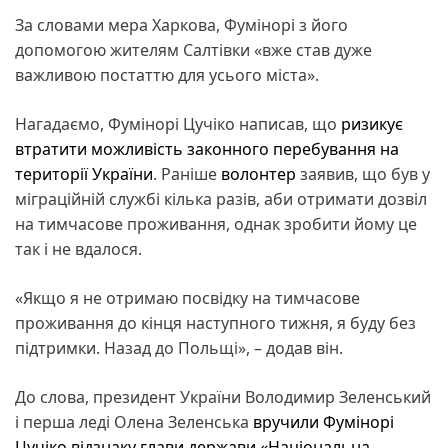
За словами мера Харкова, Фумінорі з його
допомогою жителям Салтівки «вже став дуже
важливою постаттю для усього міста».
Нагадаємо, Фумінорі Цучіко написав, що
ризикує
втратити можливість законного перебування на
території України
. Раніше
волонтер
заявив, що був у
міграційній службі кілька разів, аби отримати дозвіл
на тимчасове проживання, однак зробити йому це
так і не вдалося.
«Якщо я не отримаю посвідку на тимчасове
проживання до кінця наступного тижня, я буду без
підтримки. Назад до Польщі», – додав він.
До слова, президент України Володимир Зеленський
і перша леді Олена Зеленська
вручили Фумінорі
Цучіко відзнаку глави держави «Національна